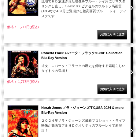
現地でＨＤ放送された映像をブルー・レイ用にリマスタ
リングし直し、1920×1080ピクセルのウルトラ高画質
(13GB)で４９分ご覧頂ける超高画質ブルー・レイ・ディ
スクです
価格： 1,717円(税込)
Roberta Flack ロバータ・フラック/1080P Collection
Blu-Ray Version
才女、ロバータ・フラックの歴史を俯瞰する素晴らしい
タイトルの登場！
価格： 1,717円(税込)
Norah Jones ノラ・ジョーンズ/TX,USA 2024 & more
Blu-Ray Version
２０２４年ノラ・ジョーンズ最新プロショット・ライブ
映像が高画質フルＨＤクオリティのブルーレイで新登
場！