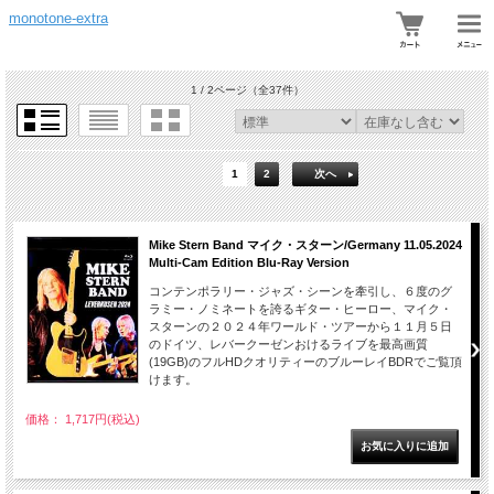
monotone-extra
1 / 2ページ
（全37件）
1
2
次へ
Mike Stern Band マイク・スターン/Germany 11.05.2024
Multi-Cam Edition Blu-Ray Version
コンテンポラリー・ジャズ・シーンを牽引し、６度のグ
ラミー・ノミネートを誇るギター・ヒーロー、マイク・
スターンの２０２４年ワールド・ツアーから１１月５日
のドイツ、レバークーゼンおけるライブを最高画質
(19GB)のフルHDクオリティーのブルーレイBDRでご覧頂
けます。
価格： 1,717円(税込)