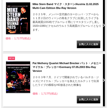
Mike Stern Band マイク・スターン/Austria 11.02.2025
Multi-Cam Edition Blu-Ray Version
２０２５年、メンバー交代後のヨーロッパ・ツアーから
１１月２日のウィーンの有名クラブに出演したライブを
最高画質(22GB)でブルーレイ用にリマスタリングし直し
1920×1080ピクセルのウルトラ高画質のブルーレイとなり
ます。
価格： 1,717円(税込)
NEW
Pat Metheny Quartet Michael Brecker パット・メセニー
マイケル・ブレッカー/Germany 07.05.2003 Blu-Ray
Version
２００３年７月、ドイツで開催されているバルチカ・ジ
ャズにマイケル・ブレッカーを加えたカルテットで出演
したライブの模様をHD放送された映像を
価格： 1,717円(税込)