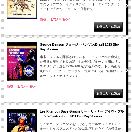
でのライブブをハイクオリティー・オーディエンス・シ
ョットで収めた2ブルーレイ仕様にて。
価格： 1,717円(税込)
George Benson ジョージ・ベンソン/Brazil 2013 Blu-
Ray Version
南米ブラジルで開催されているフェスティバルに出演し
た模様を現地でＨＤ放送された映像ブルーレイ用にリマ
スタリングし直し1920×1080ピクセルのウルトラ高画質、
更に5.1 デジタル・サラウンド音声で４５分ご覧頂けるブ
ルー・レイ・ディスクです
価格： 1,717円(税込)
Lee Ritenour Dave Grusin リー・リトナー デイヴ・グル
ーシン/Switzerland 2011 Blu-Ray Version
リトナー、グルーシンを中心としたカルテットでモント
ルー・ジャズフェスティバルに出演したライブの模様を