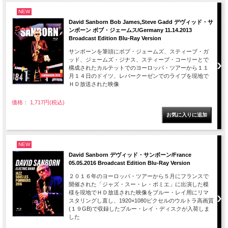
NEW
David Sanborn Bob James,Steve Gadd デヴィッド・サ
ンボーン ボブ・ジェームス/Germany 11.14.2013
Broadcast Edition Blu-Ray Version
サンボーンを筆頭にボブ・ジェームズ、スティーブ・ガ
ッド、ジェームズ・ジナス、スティーブ・コーリーとで
構成されたカルテットでのヨーロッパ・ツアーから１１
月１４日のドイツ、レバークーゼンでのライブを現地で
ＨＤ放送された映像
価格： 1,717円(税込)
NEW
David Sanborn デヴィッド・サンボーン/France
05.05.2016 Broadcast Edition Blu-Ray Version
２０１６年のヨーロッパ・ツアーから５月にフランスで
開催された「ジャズ・スー・レ・ポミエ」に出演した模
様を現地でＨＤ放送された映像をブルー・レイ用にリマ
スタリングし直し、1920×1080ピクセルのウルトラ高画質
(１９GB)で収録したブルー・レイ・ディスクが入荷しま
した