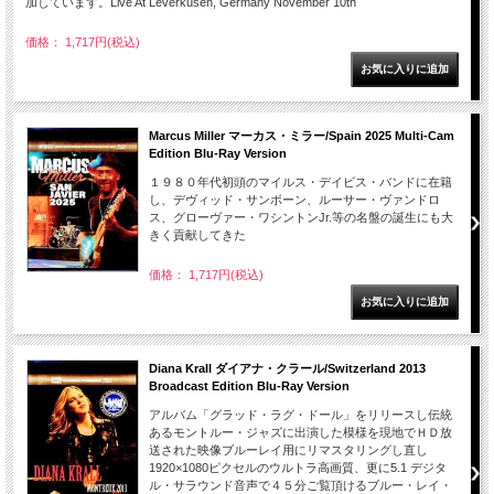
加しています。Live At Leverkusen, Germany November 10th
価格： 1,717円(税込)
Marcus Miller マーカス・ミラー/Spain 2025 Multi-Cam
Edition Blu-Ray Version
１９８０年代初頭のマイルス・デイビス・バンドに在籍
し、デヴィッド・サンボーン、ルーサー・ヴァンドロ
ス、グローヴァー・ワシントンJr.等の名盤の誕生にも大
きく貢献してきた
価格： 1,717円(税込)
Diana Krall ダイアナ・クラール/Switzerland 2013
Broadcast Edition Blu-Ray Version
アルバム「グラッド・ラグ・ドール」をリリースし伝統
あるモントルー・ジャズに出演した模様を現地でＨＤ放
送された映像ブルーレイ用にリマスタリングし直し
1920×1080ピクセルのウルトラ高画質、更に5.1 デジタ
ル・サラウンド音声で４５分ご覧頂けるブルー・レイ・