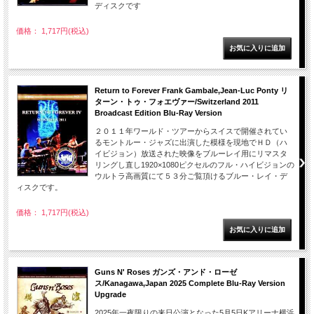
ディスクです
価格： 1,717円(税込)
Return to Forever Frank Gambale,Jean-Luc Ponty リ
ターン・トゥ・フォエヴァー/Switzerland 2011
Broadcast Edition Blu-Ray Version
２０１１年ワールド・ツアーからスイスで開催されてい
るモントルー・ジャズに出演した模様を現地でＨＤ（ハ
イビジョン）放送された映像をブルーレイ用にリマスタ
リングし直し1920×1080ピクセルのフル・ハイビジョンの
ウルトラ高画質にて５３分ご覧頂けるブルー・レイ・デ
ィスクです。
価格： 1,717円(税込)
Guns N' Roses ガンズ・アンド・ローゼ
ス/Kanagawa,Japan 2025 Complete Blu-Ray Version
Upgrade
2025年一夜限りの来日公演となった5月5日Kアリーナ横浜