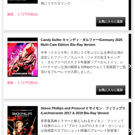
用にリマスタリング
価格： 1,717円(税込)
Candy Dulfer キャンディ・ダルファー/Germany 2025
Multi-Cam Edition Blu-Ray Version
今年（２０２６年）５月に２０年ぶりになる来日公演が
決定したファンク／スムース・ジャズの女王キャンデ
ィ・ダルファーの２０２５年最新ツアーからドイツ、レ
バークーゼン公演の模様を1080pのウルトラ高画質でご覧
頂けるブルーレイが入荷しました。
価格： 1,717円(税込)
Simon Phillips and Protocol V サイモン・フィリップス
/Liechtenstein 2017 & 2019 Blu-Ray Version
世界最高峰ドラマーと称えられるサイモン・フィリップ
ス自身のユニット”プロトコルV”のスタジオ・セッション
が高画質ＨＤプロショット映像のブルーレイ初登場！