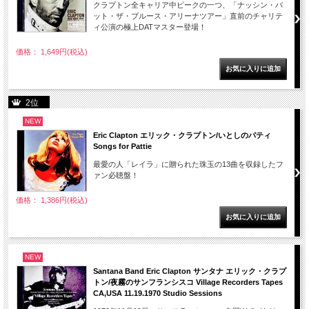
クラプトン全キャリア中ピークの一つ、「ナッシン・バ
ット・ザ・ブルース・アリーナツアー」直前のチャリテ
ィ公演の極上DATマスター登場！
価格： 1,649円(税込)
2位
NEW
Eric Clapton エリック・クラプトン/いとしのパティ
Songs for Pattie
最愛の人「レイラ」に贈られた珠玉の13曲を収録したフ
ァン必聴盤！
価格： 1,386円(税込)
NEW
Santana Band Eric Clapton サンタナ エリック・クラプ
トン/夜霧のサンフランシスコ Village Recorders Tapes
CA,USA 11.19.1970 Studio Sessions