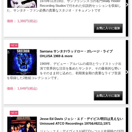
1970年11月19日、サンフランシスコの名門Wally Heider
Recording Studiosで行われた伝説的セッションを収録し
た、サンタナ・ファン必携の貴重なスタジオ・ドキュメントです
価格： 1,386円(税込)
NEW
Santana サンタナ/ラッドロー・ガレージ・ライブ
OH,USA 1969 & more
1969年、デビュー・アルバムの成功とウッドストック出
演で世界的な注目を集めたサンタナ。その爆発的な勢い
をそのまま封じ込めた、初期黄金期の貴重なライブ音源
を収録した2枚組コレクションです。
価格： 1,649円(税込)
NEW
Jesse Ed Davis ジェシ・エド・デイビス/明日は見えない
Unissued ATCO Recordings 1970&#8211;1971
ジェシ・エド・デイヴィスがATCOレコード在籍時の1970