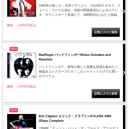
1983年の初ソロ・北米ツアーより、1月24日テキサス、フ
ォート・ワース公演を、当時の関係者流出によるステレ
オ・サウンドボード音源にて、1時間50分にわたり収録。
価格： 1,649円(税込)
NEW
Badfinger バッドフィンガー/Demo Outtakes and
Rarerites
バッドフィンガー、彼等の残した貴重な音源を集めた二
枚組みコレクターズＣＤ！このジャケットだけでも買い
のアイテム
価格： 1,649円(税込)
NEW
Eric Clapton エリック・クラプトン/CO,USA 1994
2Days Complete
1994年「ナッシン・バット・ザ・ブルース・アリーナツ