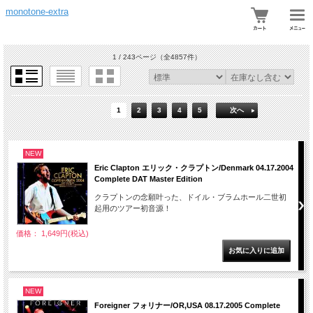
monotone-extra
1 / 243ページ
（全4857件）
1
2
3
4
5
次へ
NEW
Eric Clapton エリック・クラプトン/Denmark 04.17.2004
Complete DAT Master Edition
クラプトンの念願叶った、ドイル・ブラムホール二世初
起用のツアー初音源！
価格： 1,649円(税込)
NEW
Foreigner フォリナー/OR,USA 08.17.2005 Complete