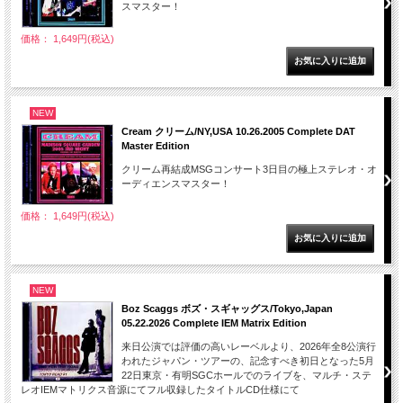
スマスター！
価格： 1,649円(税込)
NEW
Cream クリーム/NY,USA 10.26.2005 Complete DAT
Master Edition
クリーム再結成MSGコンサート3日目の極上ステレオ・オ
ーディエンスマスター！
価格： 1,649円(税込)
NEW
Boz Scaggs ボズ・スギャッグス/Tokyo,Japan
05.22.2026 Complete IEM Matrix Edition
来日公演では評価の高いレーベルより、2026年全8公演行
われたジャパン・ツアーの、記念すべき初日となった5月
22日東京・有明SGCホールでのライブを、マルチ・ステ
レオIEMマトリクス音源にてフル収録したタイトルCD仕様にて