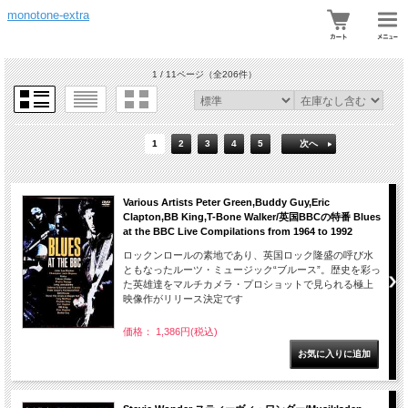
monotone-extra
1 / 11ページ
（全206件）
1
2
3
4
5
次へ
Various Artists Peter Green,Buddy Guy,Eric
Clapton,BB King,T-Bone Walker/英国BBCの特番 Blues
at the BBC Live Compilations from 1964 to 1992
ロックンロールの素地であり、英国ロック隆盛の呼び水
ともなったルーツ・ミュージック“ブルース”。歴史を彩っ
た英雄達をマルチカメラ・プロショットで見られる極上
映像作がリリース決定です
価格： 1,386円(税込)