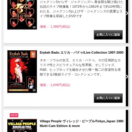
ジャクソン5からザ・ジャクソンズへ 黄金期を駆け抜けた
伝説のライブ映像集！1972年から1981年まで約10年間に
わたる、ジャクソン5およびザ・ジャクソンズの貴重なラ
イブ映像を収録したDVDです
価格： 1,386円(税込)
Erykah Badu エリカ・バドゥ/Live Collection 1997-2000
ネオ・ソウルの女王、エリカ・バドゥ。その圧倒的なカ
リスマ性とスピリチュアルな世界観、そしてジャズ、
R&B、ヒップホップを融合させた唯一無二の音楽性を堪
能できる2枚組ライヴ・コレクションです。
価格： 1,649円(税込)
NEW
Village People ヴィレッジ・ピープル/Tokyo,Japan 1980
Multi-Cam Edition & more