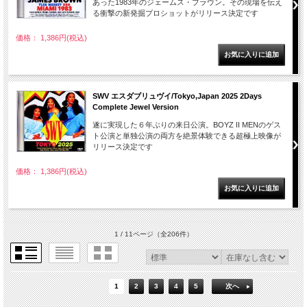
あった1983年のジェームス・ブラウン。その現場を伝え
る衝撃の新発掘プロショットがリリース決定です
価格： 1,386円(税込)
SWV エスダブリュヴイ/Tokyo,Japan 2025 2Days
Complete Jewel Version
遂に実現した６年ぶりの来日公演。BOYZ II MENのゲス
ト公演と単独公演の両方を絶景体験できる超極上映像が
リリース決定です
価格： 1,386円(税込)
1 / 11ページ
（全206件）
1
2
3
4
5
次へ