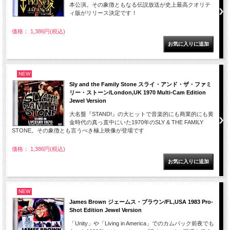
本公演。その象徴ともなる伝説放送が史上最高クオリテ
ィ版がリリース決定です！
価格： 1,386円(税込)
NEW
Sly and the Family Stone スライ・アンド・ザ・ファミ
リー・ストーン/London,UK 1970 Multi-Cam Edition
Jewel Version
大名盤『STAND!』の大ヒットで音楽的にも商業的にも黄
金時代の真っ直中にいた1970年のSLY & THE FAMILY
STONE。その象徴とも言うべき極上映像が登場です
価格： 1,386円(税込)
NEW
James Brown ジェームス・ブラウン/FL,USA 1983 Pro-
Shot Edition Jewel Version
「Unity」や「Living in America」でのカムバック前夜でも