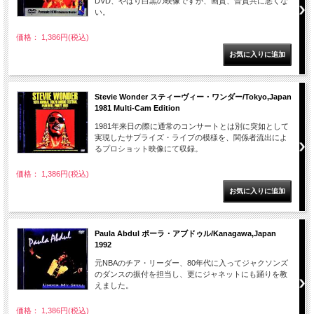
DVD、やはり白黒の映像ですが、画質、音質共に悪くな
い。
価格： 1,386円(税込)
Stevie Wonder スティーヴィー・ワンダー/Tokyo,Japan
1981 Multi-Cam Edition
1981年来日の際に通常のコンサートとは別に突如として
実現したサプライズ・ライブの模様を、関係者流出によ
るプロショット映像にて収録。
価格： 1,386円(税込)
Paula Abdul ポーラ・アブドゥル/Kanagawa,Japan
1992
元NBAのチア・リーダー、80年代に入ってジャクソンズ
のダンスの振付を担当し、更にジャネットにも踊りを教
えました。
価格： 1,386円(税込)