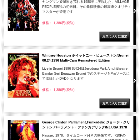
ヤングマン旋風吹き荒れる1980年に実現した、VILLAGE
PEOPLE伝説の初来日。その象徴映像の最高峰クオリティ
マスターが登場です
価格： 1,386円(税込)
Whitney Houston ホイットニー・ヒューストン/Brunei
08.24.1996 Multi-Cam Remastered Edition
Live in Brunei 1996 8月24日Jerudong Park Amphitheatre:
Bandar Seri Begawan Brunei でのステージをProソースに
て収録したDVDとなります
価格： 1,386円(税込)
George Clinton Parllament,Funkadelic ジョージ・クリ
ントン パーラメント・ファンカデリック/NJ,USA 1978
Passaic 1978。タイムコード付きの映像です。720Pの