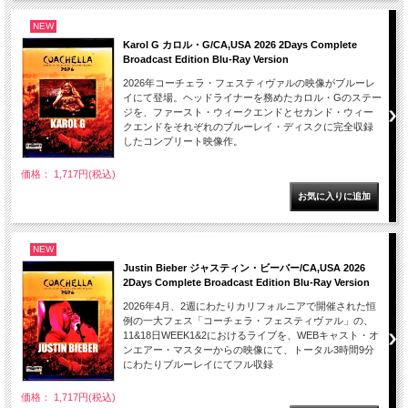
NEW
Karol G カロル・G/CA,USA 2026 2Days Complete
Broadcast Edition Blu-Ray Version
2026年コーチェラ・フェスティヴァルの映像がブルーレ
イにて登場。ヘッドライナーを務めたカロル・Gのステー
ジを、ファースト・ウィークエンドとセカンド・ウィー
クエンドをそれぞれのブルーレイ・ディスクに完全収録
したコンプリート映像作。
価格： 1,717円(税込)
NEW
Justin Bieber ジャスティン・ビーバー/CA,USA 2026
2Days Complete Broadcast Edition Blu-Ray Version
2026年4月、2週にわたりカリフォルニアで開催された恒
例の一大フェス「コーチェラ・フェスティヴァル」の、
11&18日WEEK1&2におけるライブを、WEBキャスト・オ
ンエアー・マスターからの映像にて、トータル3時間9分
にわたりブルーレイにてフル収録
価格： 1,717円(税込)