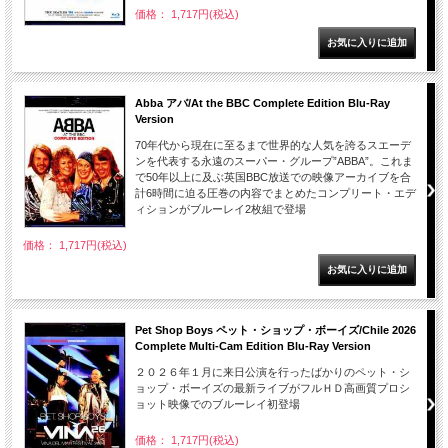
価格： 1,717円(税込)
Abba アバ/At the BBC Complete Edition Blu-Ray
Version
70年代から現在に至るまで世界的な人気を誇るスエーデ
ンを代表する永遠のスーパー・グループ”ABBA”。これま
で50年以上に及ぶ英国BBC放送での映像アーカイブを合
計6時間に迫る圧巻の内容でまとめたコンプリート・エデ
ィションがブルーレイ2枚組で登場
価格： 1,717円(税込)
Pet Shop Boys ペット・ショップ・ボーイズ/Chile 2026
Complete Multi-Cam Edition Blu-Ray Version
２０２６年１月に来日公演を行ったばかりのペット・シ
ョップ・ボーイズの最新ライブがフルＨＤ高画質プロシ
ョット映像でのブルーレイ初登場
価格： 1,717円(税込)