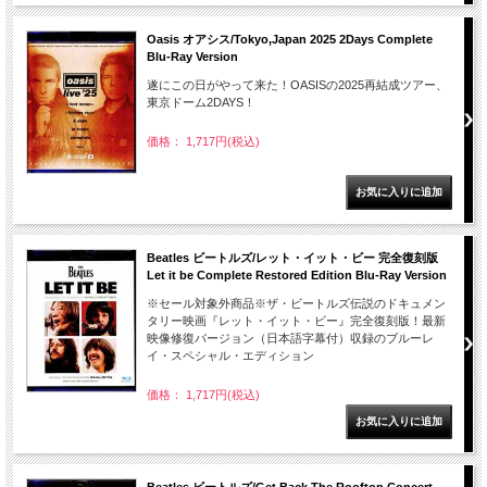
Oasis オアシス/Tokyo,Japan 2025 2Days Complete
Blu-Ray Version
遂にこの日がやって来た！OASISの2025再結成ツアー、
東京ドーム2DAYS！
価格： 1,717円(税込)
Beatles ビートルズ/レット・イット・ビー 完全復刻版
Let it be Complete Restored Edition Blu-Ray Version
※セール対象外商品※ザ・ビートルズ伝説のドキュメン
タリー映画『レット・イット・ビー』完全復刻版！最新
映像修復バージョン（日本語字幕付）収録のブルーレ
イ・スペシャル・エディション
価格： 1,717円(税込)