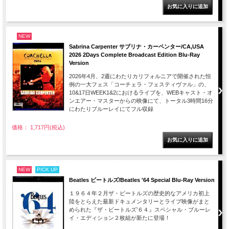
NEW
Sabrina Carpenter サブリナ・カーペンター/CA,USA
2026 2Days Complete Broadcast Edition Blu-Ray
Version
2026年4月、2週にわたりカリフォルニアで開催された恒
例の一大フェス「コーチェラ・フェスティヴァル」の、
10&17日WEEK1&2におけるライブを、WEBキャスト・オ
ンエアー・マスターからの映像にて、トータル3時間16分
にわたりブルーレイにてフル収録
価格： 1,717円(税込)
NEW
PICK UP
Beatles ビートルズ/Beatles '64 Special Blu-Ray Version
１９６４年２月ザ・ビートルズの歴史的なアメリカ初上
陸をとらえた最新ドキュメンタリーとライブ映像がまと
められた『ザ・ビートルズ’６４』スペシャル・ブルーレ
イ・エディション２枚組が新たに登場！