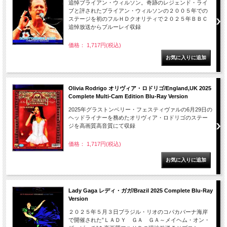
追悼ブライアン・ウィルソン。奇跡のレジェンド・ライ
ブと評されたブライアン・ウィルソンの２００５年での
ステージを初のフルＨＤクオリティで２０２５年ＢＢＣ
追悼放送からブルーレイ収録
価格： 1,717円(税込)
Olivia Rodrigo オリヴィア・ロドリゴ/England,UK 2025
Complete Multi-Cam Edition Blu-Ray Version
2025年グラストンベリー・フェスティヴァルの6月29日の
ヘッドライナーを務めたオリヴィア・ロドリゴのステー
ジを高画質高音質にて収録
価格： 1,717円(税込)
Lady Gaga レディ・ガガ/Brazil 2025 Complete Blu-Ray
Version
２０２５年５月３日ブラジル・リオのコパカバーナ海岸
で開催された”ＬＡＤＹ ＧＡ ＧＡ～メイヘム・オン・