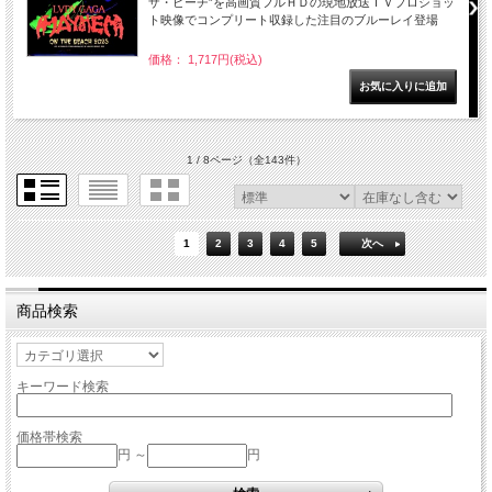
ザ・ビーチ”を高画質フルＨＤの現地放送ＴＶプロショッ
ト映像でコンプリート収録した注目のブルーレイ登場
価格： 1,717円(税込)
1 / 8ページ
（全143件）
1
2
3
4
5
次へ
商品検索
キーワード検索
価格帯検索
円 ～
円