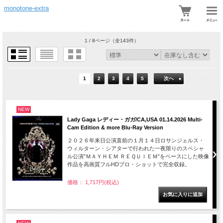
monotone-extra
1 / 8ページ
（全143件）
1
2
3
4
5
次へ
NEW
Lady Gaga レディー・ガガ/CA,USA 01.14.2026 Multi-
Cam Edition & more Blu-Ray Version
２０２６年来日公演直前の１月１４日ロサンジェルス・
ウィルターン・シアターで行われた一夜限りのスペシャ
ル公演”ＭＡＹＨＥＭ ＲＥＱＵＩＥＭ”をベースにした映像
作品を高画質フルHDプロ・ショットで完全収録。
価格： 1,717円(税込)