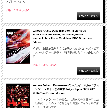
ンピレーション。
価格： 1,386円(税込)
Various Artists Duke Ellington,Thelonious
Monk,Oscar Peterson,Diana Krall,Herbie
Hancock/Jazz Piano Musicians BBC Broadcast
Edition
イギリス国営放送ＢＢＣで放映された歴代ジャズ・ピア
ニストのレアーな映像を１時間収録したファン必見の作
品
価格： 1,386円(税込)
Yngwie Johann Malmsteen インヴェイ・マルムスティ
ーン/オーケストラとの競演 Tokyo,Japan 06.17.2001
Multi-Cam Edition & more
「ロック＋クラシックの融合」に新次元の回答を示した
『新世紀』。そのライヴ篇となる廃盤オフィシャル映像
がリリース決定です