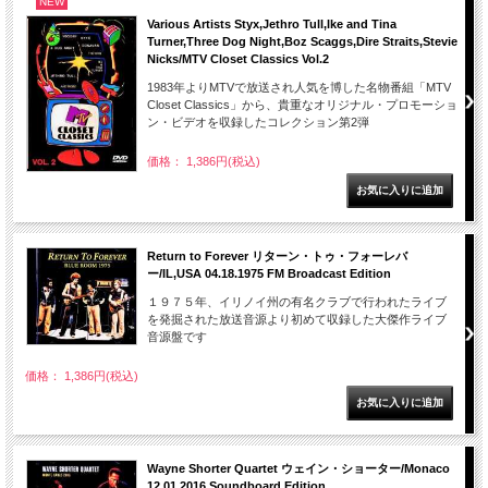
NEW
Various Artists Styx,Jethro Tull,Ike and Tina
Turner,Three Dog Night,Boz Scaggs,Dire Straits,Stevie
Nicks/MTV Closet Classics Vol.2
1983年よりMTVで放送され人気を博した名物番組「MTV
Closet Classics」から、貴重なオリジナル・プロモーショ
ン・ビデオを収録したコレクション第2弾
価格： 1,386円(税込)
Return to Forever リターン・トゥ・フォーレバ
ー/IL,USA 04.18.1975 FM Broadcast Edition
１９７５年、イリノイ州の有名クラブで行われたライブ
を発掘された放送音源より初めて収録した大傑作ライブ
音源盤です
価格： 1,386円(税込)
Wayne Shorter Quartet ウェイン・ショーター/Monaco
12.01.2016 Soundboard Edition