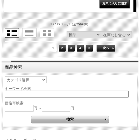
1 / 129ページ
（全2569件）
1
2
3
4
5
次へ
商品検索
キーワード検索
価格帯検索
円 ～
円