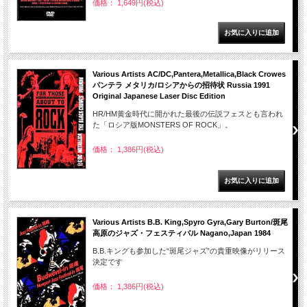
価格： 1,649円(税込)
Various Artists AC/DC,Pantera,Metallica,Black Crowes
パンテラ メタリカ/ロシアからの招待状 Russia 1991
Original Japanese Laser Disc Edition
HR/HM黄金時代に開かれた最後の伝説フェスとも言われ
た「ロシア版MONSTERS OF ROCK」。
価格： 1,386円(税込)
Various Artists B.B. King,Spyro Gyra,Gary Burton/斑尾
高原のジャズ・フェスティバル Nagano,Japan 1984
B.B.キングも参加した“斑尾ジャズ”の貴重映像がリリース
決定です
価格： 1,386円(税込)