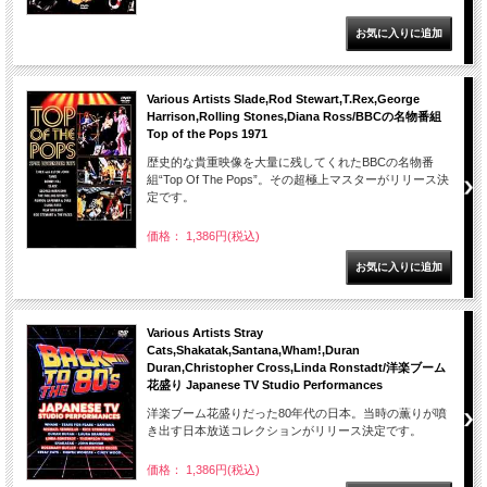
Various Artists Slade,Rod Stewart,T.Rex,George
Harrison,Rolling Stones,Diana Ross/BBCの名物番組
Top of the Pops 1971
歴史的な貴重映像を大量に残してくれたBBCの名物番
組“Top Of The Pops”。その超極上マスターがリリース決
定です。
価格： 1,386円(税込)
Various Artists Stray
Cats,Shakatak,Santana,Wham!,Duran
Duran,Christopher Cross,Linda Ronstadt/洋楽ブーム
花盛り Japanese TV Studio Performances
洋楽ブーム花盛りだった80年代の日本。当時の薫りが噴
き出す日本放送コレクションがリリース決定です。
価格： 1,386円(税込)