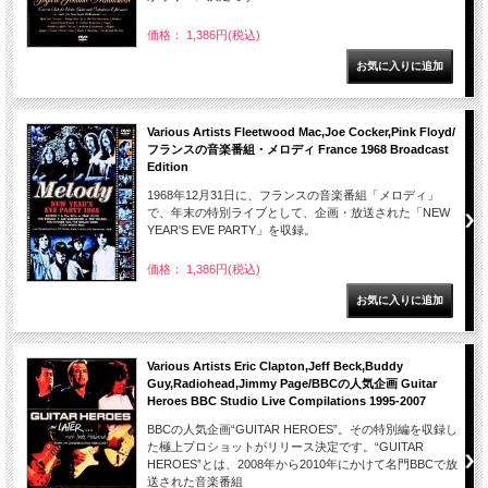
価格： 1,386円(税込)
Various Artists Fleetwood Mac,Joe Cocker,Pink Floyd/
フランスの音楽番組・メロディ France 1968 Broadcast
Edition
1968年12月31日に、フランスの音楽番組「メロディ」
で、年末の特別ライブとして、企画・放送された「NEW
YEAR'S EVE PARTY」を収録。
価格： 1,386円(税込)
Various Artists Eric Clapton,Jeff Beck,Buddy
Guy,Radiohead,Jimmy Page/BBCの人気企画 Guitar
Heroes BBC Studio Live Compilations 1995-2007
BBCの人気企画“GUITAR HEROES”。その特別編を収録し
た極上プロショットがリリース決定です。“GUITAR
HEROES”とは、2008年から2010年にかけて名門BBCで放
送された音楽番組