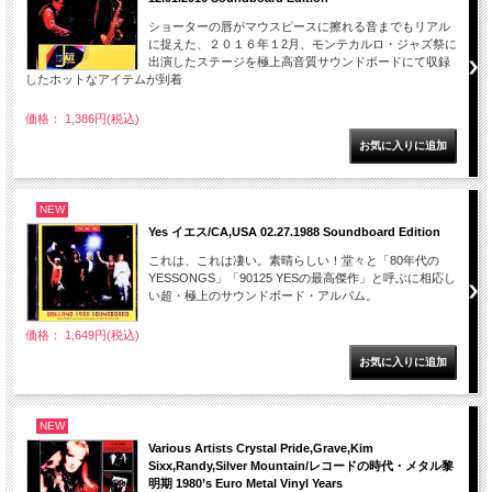
ショーターの唇がマウスピースに擦れる音までもリアル
に捉えた、２０１６年１2月、モンテカルロ・ジャズ祭に
出演したステージを極上高音質サウンドボードにて収録
したホットなアイテムが到着
価格： 1,386円(税込)
NEW
Yes イエス/CA,USA 02.27.1988 Soundboard Edition
これは、これは凄い。素晴らしい！堂々と「80年代の
YESSONGS」「90125 YESの最高傑作」と呼ぶに相応し
い超・極上のサウンドボード・アルバム。
価格： 1,649円(税込)
NEW
Various Artists Crystal Pride,Grave,Kim
Sixx,Randy,Silver Mountain/レコードの時代・メタル黎
明期 1980’s Euro Metal Vinyl Years