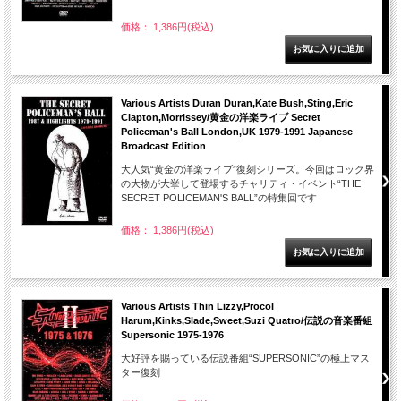
価格： 1,386円(税込)
Various Artists Duran Duran,Kate Bush,Sting,Eric
Clapton,Morrissey/黄金の洋楽ライブ Secret
Policeman's Ball London,UK 1979-1991 Japanese
Broadcast Edition
大人気“黄金の洋楽ライブ”復刻シリーズ。今回はロック界
の大物が大挙して登場するチャリティ・イベント“THE
SECRET POLICEMAN'S BALL”の特集回です
価格： 1,386円(税込)
Various Artists Thin Lizzy,Procol
Harum,Kinks,Slade,Sweet,Suzi Quatro/伝説の音楽番組
Supersonic 1975-1976
大好評を賜っている伝説番組“SUPERSONIC”の極上マス
ター復刻