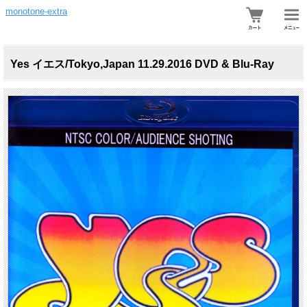
monotone-extra
Yes イエス/Tokyo,Japan 11.29.2016 DVD & Blu-Ray