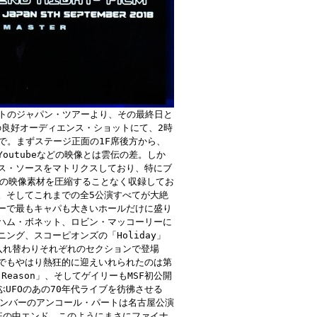
ストのジャパン・ツアーより、その最終日と
の良好オーディエンス・ショットにて、2時
トで。まずステージ正面の1F席後方から、
outubeなどの映像とは雲伝の差。しか
ス・ソースをマトリクスしており、特にブ
ーの映像素材を圧縮することなく収録してお
。そしてこれまでの全5公演すべてが大絶
ーで最もキャパも大きいホールだけに盛り
ハム・ボネット、ロビン・マッコーリーに
ング、スコーピオンズの「Holiday」
入れ替わりそれぞれのセクションで登場
でもやはり熱狂的に迎えいれられたのは第
 Reason」、そしてゲイリーもMSF初公開
に及ぶUFOのあの70年代ライブを彷彿させる
FOナンバーのアンコール・パートは名古屋公演
狂の中エンド。このようにまさにファイナ