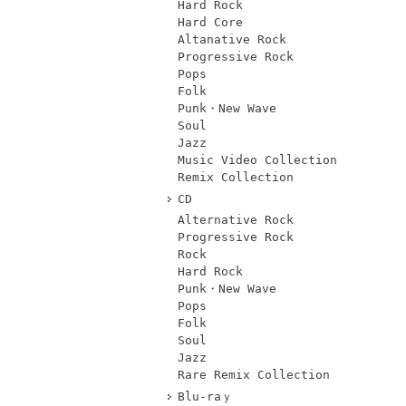
Hard Rock
Hard Core
Altanative Rock
Progressive Rock
Pops
Folk
Punk・New Wave
Soul
Jazz
Music Video Collection
Remix Collection
CD
Alternative Rock
Progressive Rock
Rock
Hard Rock
Punk・New Wave
Pops
Folk
Soul
Jazz
Rare Remix Collection
Blu-raｙ