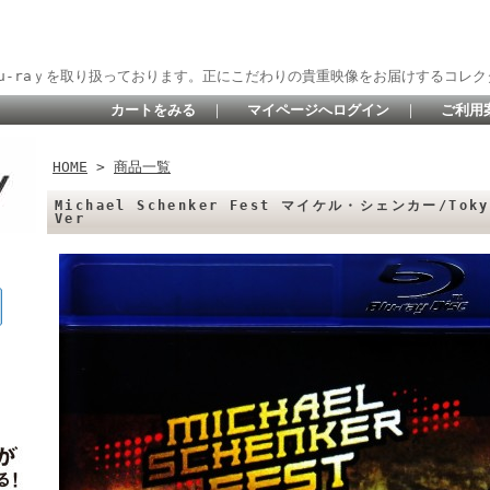
lu-raｙを取り扱っております。正にこだわりの貴重映像をお届けするコレク
カートをみる
｜
マイページへログイン
｜
ご利用
HOME
>
商品一覧
Michael Schenker Fest マイケル・シェンカー/Tokyo
Ver