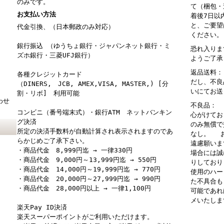
のみです。
て（梱包・
お支払い方法
着後7日以
と、ご要望
代金引換、（日本郵政のみ対応）
ください。
銀行振込 （ゆうちょ銀行・ジャパンネット銀行・ミ
恐れ入りま
ズホ銀行・三菱UFJ銀行）
ようご了承
返品送料：
各種クレジットカード
だし、不良
（DINERS, JCB, AMEX,VISA, MASTER,) [分
いにてお送
割・リボ] 利用可能
わせ
不良品： 
コンビニ（番号端末式）・銀行ATM ネットバンキン
心がけてお
グ決済
のみ無償で
所定の決済手数料が自動計算され表示されますのであ
なし。 お
らかじめご了承下さい。
遠慮願いま
・商品代金 8,999円迄 → 一律330円
場合には誠
・商品代金 9,000円～13,999円迄 → 550円
りしており
・商品代金 14,000円～19,999円迄 → 770円
使用のハー
・商品代金 20,000円～27,999円迄 → 990円
た不具合も
・商品代金 28,000円以上 → 一律1,100円
可能であれ
メいたしま
楽天Pay ID決済
楽天スーパーポイントがご利用いただけます。