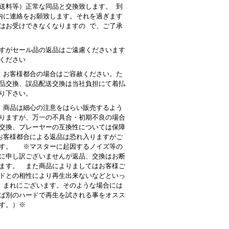
送料等）正常な同品と交換致します。 到
内に連絡をお願致します。それを過ぎます
はお受けできなくなりますの で、ご了承
すがセール品の返品はご遠慮くださいます
ください
 お客様都合の場合はご容赦ください。た
品交換、誤品配送交換は当社負担にて着払
り下さい。
商品は細心の注意をはらい販売するよう
りますが、万一の不具合・初期不良の場合
交換、プレーヤーの互換性については保障
客様都合による返品は恐れ入りますがご
す。 ※マスターに起因するノイズ等の
に申し訳ございませんが返品、交換はお断
ます。 また商品によりましてはお客様ご
ドとの相性により再生出来ないなどといっ
 まれにございます。そのような場合には
ば別のハードで再生を試される事をオスス
す。）※