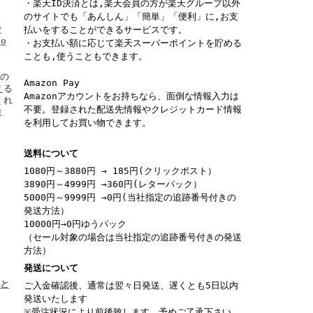
・楽天ID決済とは,楽天会員の方が楽天グループ以外
のサイトでも「あんしん」「簡単」「便利」に,お支
y
払いをすることができるサービスです。
eo
・お支払い額に応じて楽天スーパーポイントを貯める
ことも,使うこともできます。
ーの
Amazon Pay
える
Amazonアカウントをお持ちなら、面倒な情報入力は
くれ
不要。登録された配送先情報やクレジットカード情報
ま
を利用してお買い物できます。
送料について
1080円～3880円 → 185円(クリックポスト）
3890円～4999円 →360円(レターパック）
5000円～9999円 →0円(当社指定の追跡番号付きの
発送方法）
10000円→0円ゆうパック
（セール対象の場合は当社指定の追跡番号付きの発送
方法）
発送について
いと
ご入金確認後、通常は翌々日発送、遅くとも5日以内
発送いたします
※受注状況により前後致します。予めご了承下さい。