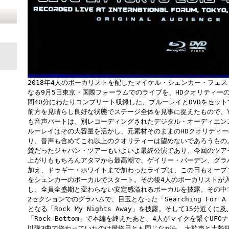
2018年4人のボーカリストを配したマイケル・シェンカー・フェ
なる9月5日東京・国際フォーラムでのライブを、HDクオリティー
間40分にわたりコンプリート収録した、ブルーレイとDVDをセッ
前方を見晴らし良好な状態でステージ全体を見事に捉えたもので、Y
も音声パートは、別レコーディングされたデジタル・オーディエン
ルーレイはその大容量を活かし、元素材そのままのHDクオリティ
り、音声も含めてこれ以上のクオリティーは望めないであろうもの
賛だったジャパン・ツアーもいよいよ最終公演であり、今回のツア
上がりももちろんアタマから最高潮で、ゲイリー・バーデン、グラ
加え、ドゥギー・ホワイトまで加わったライブは、この日もオープニ
をシェンカーのボーカルでスタート。その後4人のボーカリストが
し、全員全盛期と変わらない安定感溢れるボーカルを披露。その中
2セクションでのグラハムで、目玉となった「Searching For A
となる「Rock My Nights Away」を披露。そして15分近く
「Rock Bottom」で本編を終えたあと、4人がマイクを繋ぐU
以降3曲で終わっていたのは最終日とも同じながら、大歓声と大熱