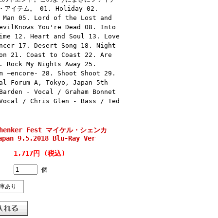
ム。 01. Holiday 02.
 Man 05. Lord of the Lost and
evilKnows You're Dead 08. Into
ime 12. Heart and Soul 13. Love
ncer 17. Desert Song 18. Night
on 21. Coast to Coast 22. Are
. Rock My Nights Away 25.
m –encore- 28. Shoot Shoot 29.
al Forum A, Tokyo, Japan 5th
Barden - Vocal / Graham Bonnet
Vocal / Chris Glen - Bass / Ted
Schenker Fest マイケル・シェンカ
pan 9.5.2018 Blu-Ray Ver
1,717円 (税込)
個
庫あり