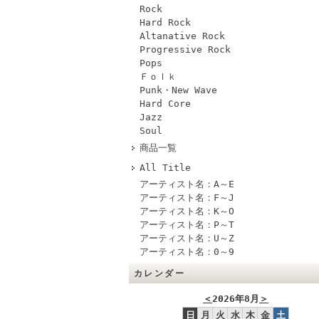
Rock
Hard Rock
Altanative Rock
Progressive Rock
Pops
Ｆｏｌｋ
Punk・New Wave
Hard Core
Jazz
Soul
商品一覧
All Title
アーティスト名：A～E
アーティスト名：F～J
アーティスト名：K～O
アーティスト名：P～T
アーティスト名：U～Z
アーティスト名：0～9
カレンダー
＜
2026年8月
＞
日
月
火
水
木
金
土