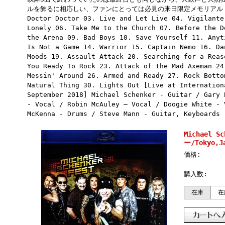
ルを飾るに相応しい、ファンにとっては必見の来日限定メモリアル・アイテ
Doctor Doctor 03. Live and Let Live 04. Vigilante
Lonely 06. Take Me to the Church 07. Before the D
the Arena 09. Bad Boys 10. Save Yourself 11. Anyt
Is Not a Game 14. Warrior 15. Captain Nemo 16. Da
Moods 19. Assault Attack 20. Searching for a Reas
You Ready To Rock 23. Attack of the Mad Axeman 24
Messin' Around 26. Armed and Ready 27. Rock Botto
Natural Thing 30. Lights Out [Live at Internation
September 2018] Michael Schenker - Guitar / Gary 
- Vocal / Robin McAuley – Vocal / Doogie White - 
McKenna - Drums / Steve Mann - Guitar, Keyboards
Michael 
ー/Tokyo,Ja
価格:
購入数:
在庫
在