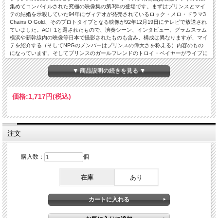
集めてコンパイルされた究極の映像集の第3弾の登場です。まずはプリンスとマイ
テの結婚を示唆していた94年にヴィデオが発売されているロック・メロ・ドラマ3
Chains O Gold、そのプロトタイプとなる映像が92年12月19日にテレビで放送され
ていました。ACT 1と題されたもので、演奏シーン、インタビュー、グラムスラム
横浜や新幹線内の映像等日本で撮影されたものも含み、構成は異なりますが、マイ
テを紹介する（そしてNPGのメンバーはプリンスの偉大さを称える）内容のもの
になっています。そしてプリンスのガールフレンドのトロイ・ベイヤーがライブに
招待され、ペイズリーパーク内にいるプリンスを探せ的展開となります。ソニーT
のバンド、クレヨンズによるこの時のためだけの曲The Ryde Dyvine、やはりプリ
▼ 商品説明の続きを見る ▼
ンスと付き合っていたカルメン・エレクトラのGet On Upでの群舞、そして最高に
ファンキーなPファンク軍団は、おそらくプリンスのインプットがあるだろうGet
Satisfiedを披露、ロージー・ゲインズのMy Tender Heart、メイビス・ステイプル
価格:
1,717円
(税込)
スのYou Will Be Movedの2曲も共に感動的です。尚当時のヴォルトもトロイが紹
介、披露ています。そして黄色い8シリーズのBMWで登場したプリンス、彼らNPG
のパフォでは、おしとやかなマイテがいますが、プリンスとゲームボーイズのダン
スに触発され颯爽と妖艶でスピーディーな踊りを魅せ、観客を驚かせます。その
Sexy M.F.ではテレビ放送されているからかファッカーという言葉が使われず奇妙
注文
なボーカルに聞えます。金色のマスクを被り崩して歌われるEye Wanna Melt With
Uは3 Chains O Goldのフレーズも入り鋭いギターが響き渡るとても荘厳なライブ・
バージョンです。そして白の衣装で統一したこの時ならではのThe Sacrifice Of
購入数：
個
Victorのファンキーな演奏はトニーMもラップをスリリングに展開させていて必見
です。エンディングでNPGホーンズ中心のThe Maxのジャズ・バージョンがプレイ
在庫
あり
されています。そしてAct 1ツアー開始直前にロスのグラムスラムで行われたライ
ブからMy Name Is Prince、関係者が撮影したワンカメラのプロショット、3分半で
途中で終わってしまいますがこれは大変貴重です。アルセニオホール1993も過去
最高のブルーレイ・クオリティで収録。My Name Is Princeでは怒りに満ちた簾帽
子のプリンスがおり、最後プリンス、ロイヤリティーに不満という新聞をライター
のオイルで焼いて不満を表明、崩してプリンスが歌うThe Morning Paperではマイ