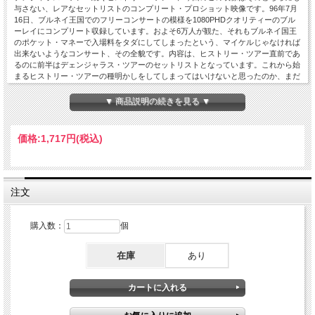
与さない、レアなセットリストのコンプリート・プロショット映像です。96年7月
16日、ブルネイ王国でのフリーコンサートの模様を1080PHDクオリティーのブル
ーレイにコンプリート収録しています。およそ6万人が観た、それもブルネイ国王
のポケット・マネーで入場料をタダにしてしまったという、マイケルじゃなければ
出来ないようなコンサート、その全貌です。内容は、ヒストリー・ツアー直前であ
るのに前半はデェンジャラス・ツアーのセットリストとなっています。これから始
まるヒストリー・ツアーの種明かしをしてしまってはいけないと思ったのか、まだ
練習不足なのか、それでも4年も前のツアーを新しいツアーの練習している最中に
披露する、というのはある意味凄いです。Brace Yourselfのイントロ、そしてマイ
▼ 商品説明の続きを見る ▼
ケルがデンジャラス・ツアー時の衣装で登場、Jamのオープニングは何度観ても震
えが来る程のカッコよさです。それでもSmooth Criminalはダンスに切れがなく、
口パクでのタイミングがおかしい部分が露呈しています。後にヒストリー・ツアー
価格:
1,717円
(税込)
でバック・コーラスとなるマーヴァ・ヒックスとによるI Just Can't Stop Loving
Youはかなりアドリブ感のある新鮮な歌い方で面白いです。Bille Jeanはやや疲れを
見せますがダンスは鬼気迫るもので、これもとてもスペシャル感があるパフォで
す。ヒストリー・ツアーでも目玉となるYou Are Not Alone、Earth Songのメガ・ヒ
ット・シングルのプレイ、そしてヒストリー、デェンジャラスの二つのツアーでも
注文
比較的に珍しいThe Way You Make Me Feelでの相手が前述のマーヴァですがアレ
ンジが少し異なります。ヒストリー・ツアーで登場することになるDangerousの気
合の入ったプレイも含まれ、結果選りすぐりのセットリストですが、未完成なアレ
購入数：
個
ンジもあって少し危なっかしい、そんな不思議なライブとなっています。マイケル
のベスト映像の一つには間違いなく上げられるでしょう、とにかく楽しめます。尚
在庫
あり
ボーナス映像として92年12月の東京ドーム8公演、全てソールドアウト、のべ36万
人がライブを観たという、とんでもないデェンジャラス・ツアーの来日公演、その
12日、14日、30日の映像を寄せ集めたものです。映像のみで音声がないものもあ
るのですが、それらは19日と31日の音源を使い、また音源だけのものも含んでい
ます（マイケルの写真が流されて補完しています）。特にコンプリート且つ珠玉の
日本語歌詞が字幕で付くHeal The Worldは感涙の名演です。そしてスラッシュが参