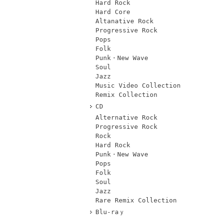
Hard Rock
Hard Core
Altanative Rock
Progressive Rock
Pops
Folk
Punk・New Wave
Soul
Jazz
Music Video Collection
Remix Collection
CD
Alternative Rock
Progressive Rock
Rock
Hard Rock
Punk・New Wave
Pops
Folk
Soul
Jazz
Rare Remix Collection
Blu-raｙ