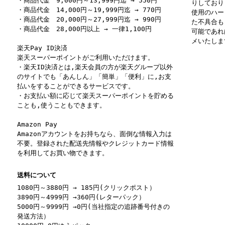
・商品代金 9,000円～13,999円迄 → 550円
りしており
・商品代金 14,000円～19,999円迄 → 770円
使用のハー
・商品代金 20,000円～27,999円迄 → 990円
た不具合も
・商品代金 28,000円以上 → 一律1,100円
可能であれ
メいたしま
楽天Pay ID決済
楽天スーパーポイントがご利用いただけます。
・楽天ID決済とは,楽天会員の方が楽天グループ以外
のサイトでも「あんしん」「簡単」「便利」に,お支
払いをすることができるサービスです。
・お支払い額に応じて楽天スーパーポイントを貯める
ことも,使うこともできます。
Amazon Pay
Amazonアカウントをお持ちなら、面倒な情報入力は
不要。登録された配送先情報やクレジットカード情報
を利用してお買い物できます。
送料について
1080円～3880円 → 185円(クリックポスト）
3890円～4999円 →360円(レターパック）
5000円～9999円 →0円(当社指定の追跡番号付きの
発送方法）