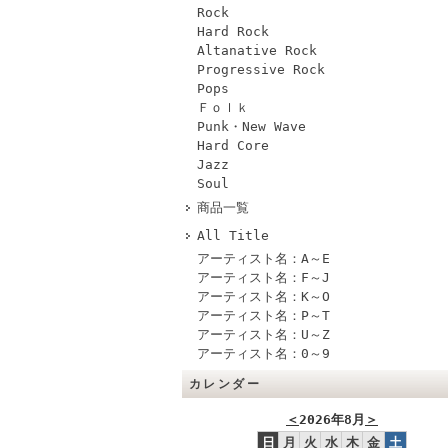
Rock
Hard Rock
Altanative Rock
Progressive Rock
Pops
Ｆｏｌｋ
Punk・New Wave
Hard Core
Jazz
Soul
商品一覧
All Title
アーティスト名：A～E
アーティスト名：F～J
アーティスト名：K～O
アーティスト名：P～T
アーティスト名：U～Z
アーティスト名：0～9
カレンダー
＜
2026年8月
＞
日
月
火
水
木
金
土