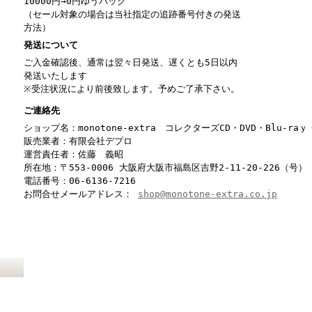
10000円→0円ゆうパック
（セール対象の場合は当社指定の追跡番号付きの発送
方法）
発送について
ご入金確認後、通常は翌々日発送、遅くとも5日以内
発送いたします
※受注状況により前後致します。予めご了承下さい。
ご連絡先
ショップ名：monotone-extra コレクターズCD・DVD・Blu-r
販売業者：有限会社デプロ
運営責任者：佐藤 義昭
所在地：〒553-0006 大阪府大阪市福島区吉野2-11-20-226（号）
電話番号：06-6136-7216
お問合せメールアドレス：
shop@monotone-extra.co.jp