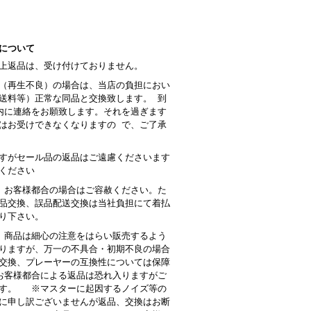
について
上返品は、受け付けておりません。
（再生不良）の場合は、当店の負担におい
送料等）正常な同品と交換致します。 到
内に連絡をお願致します。それを過ぎます
はお受けできなくなりますの で、ご了承
すがセール品の返品はご遠慮くださいます
ください
 お客様都合の場合はご容赦ください。た
品交換、誤品配送交換は当社負担にて着払
り下さい。
商品は細心の注意をはらい販売するよう
りますが、万一の不具合・初期不良の場合
交換、プレーヤーの互換性については保障
客様都合による返品は恐れ入りますがご
す。 ※マスターに起因するノイズ等の
に申し訳ございませんが返品、交換はお断