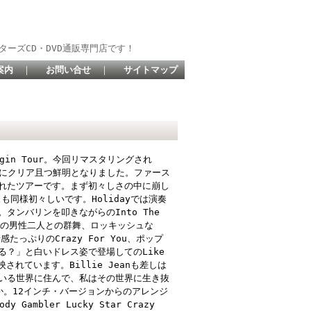
ターズCD・DVD通販専門店です！
案内
｜
お問い合せ
｜
サイトマップ
gin Tour。今回リマスタリングされ
更にクリア且つ鮮明となりました。ファース
始されたツアーです。まず初々しさの中に崩し
スも同様初々しいです。Holidayでは演奏
ンバリンを叩きながらのInto The
dyでの男性二人との群舞、ロッキッシュな
っぷりのCrazy For You、ポップ
する？」と白いドレス姿で登場してのLike
されています。Billie Jeanも差しは
いる世界に住んで、私はその世界に生き抜
るか。12インチ・バージョンからのアレンジ
ody Gambler Lucky Star Crazy