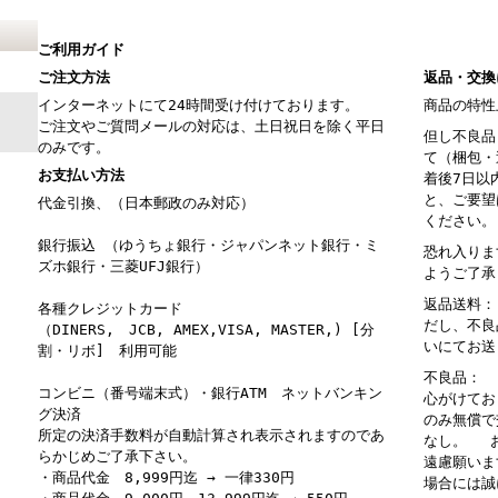
ご利用ガイド
ご注文方法
返品・交換
インターネットにて24時間受け付けております。
商品の特性
ご注文やご質問メールの対応は、土日祝日を除く平日
但し不良品
のみです。
て（梱包・
お支払い方法
着後7日以
と、ご要望
代金引換、（日本郵政のみ対応）
ください。
銀行振込 （ゆうちょ銀行・ジャパンネット銀行・ミ
恐れ入りま
ズホ銀行・三菱UFJ銀行）
ようご了承
返品送料：
各種クレジットカード
だし、不良
（DINERS, JCB, AMEX,VISA, MASTER,) [分
いにてお送
割・リボ] 利用可能
不良品： 
コンビニ（番号端末式）・銀行ATM ネットバンキン
心がけてお
グ決済
のみ無償で
所定の決済手数料が自動計算され表示されますのであ
なし。 お
らかじめご了承下さい。
遠慮願いま
・商品代金 8,999円迄 → 一律330円
場合には誠