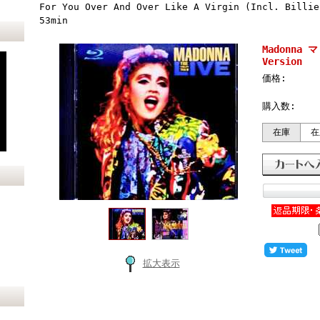
For You Over And Over Like A Virgin (Incl. Billie
53min
Madonna マ
Version
価格:
購入数:
在庫
在
拡大表示