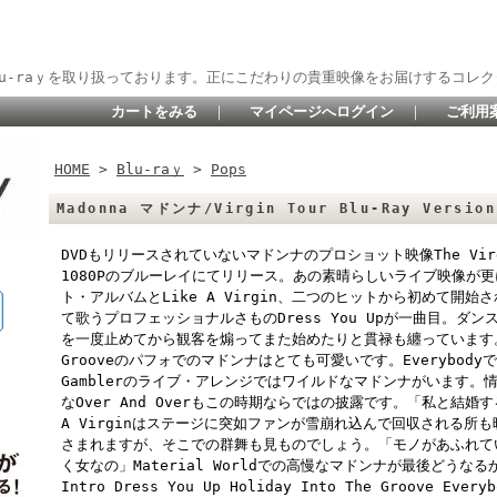
lu-raｙを取り扱っております。正にこだわりの貴重映像をお届けするコレク
カートをみる
｜
マイページへログイン
｜
ご利用
HOME
>
Blu-raｙ
>
Pops
Madonna マドンナ/Virgin Tour Blu-Ray Version
DVDもリリースされていないマドンナのプロショット映像The Vir
1080Pのブルーレイにてリリース。あの素晴らしいライブ映像が
ト・アルバムとLike A Virgin、二つのヒットから初めて開
て歌うプロフェッショナルさものDress You Upが一曲目。ダン
を一度止めてから観客を煽ってまた始めたりと貫禄も纏っています。タ
Grooveのパフォでのマドンナはとても可愛いです。Everybo
Gamblerのライブ・アレンジではワイルドなマドンナがいます。情感た
なOver And Overもこの時期ならではの披露です。「私と結婚
A Virginはステージに突如ファンが雪崩れ込んで回収される所も映
さまれますが、そこでの群舞も見ものでしょう。「モノがあふれて
く女なの」Material Worldでの高慢なマドンナが最後どうな
Intro Dress You Up Holiday Into The Groove Everyb