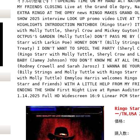
イトルの登場です！！OPENING TIME ON MY HAND ACT NATURAL
MY FRIENDS CLOSING Live at the Grand Ole Opry, Na
EXTRA RINGO AT THE OPRY news RINGO MAKES GRAND OL
SHOW 2025 interview LOOK UP promo video LIVE AT T
HIGHLIGHTS INTRODUCTION MATCHBOX (Ringo Starr) IT
with Molly Tuttle, Sheryl Crow and Mickey Guyton)
OCTPUS'S GARDEN (Molly Tuttle) DON'T PASS ME BY (
Starr with Larkin Poe) HONEY DON'T (Billy Strings
Treaty) I DON'T WANT TO SPOIL THE PARTY (Sheryl C
(Ringo Starr with Molly Tuttle, Sheryl Crow and L
BABY (Jamey Johnson) YOU DON'T KNOW ME AT ALL (Mi
(Rodney Crowell and Sarah Jarosz) I WANNA BE YOUR
(Billy Strings and Molly Tuttle with Ringo Starr 
with Molly Tuttle) Emmylou Harris welcomes Ringo 
Starr and Friends) WITH A LITTLE HELP FROM MY FRI
ENDING THE SHOW First Night Live at Ryman Auditor
1.14.2025 Full HD Widescreen 16:9 Linear PCM Ster
Ringo St
ー/TN,USA 
価格:
購入数: