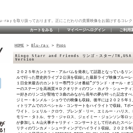
lu-raｙを取り扱っております。正にこだわりの貴重映像をお届けするコレク
カートをみる
｜
マイページへログイン
｜
ご利用
HOME
>
Blu-raｙ
>
Pops
Ringo Starr and Friends リンゴ・スター/TN,USA 
Version
２０２５年カントリー・アルバムを発表して話題となっているリン
ルで行った歴史的ライブ２公演を収録した最新ライブ映像ブルーレ
１日全米最古のカントリー専門ラジオ番組”グランド・オール・オ
ーのステージを高画質ＨＤクオリティのワン・カメラ・シューティ
ー好きのリンゴが聖地で３曲のみながら長年の夢が叶った記念すべ
ジミー・キンメル・ショウでの映像も収録。後半には２０２５年１
ィトリアムでのスペシャル・コンサートをハイライトで収録。Tボ
ワイト、シェリル・クロウ、ブレンダ・リー、エミルー・ハリス、
モリー・タトル、サラ・ジャロス、ジェイミー・ジョンソン等ロッ
が参加しＬＡ山火事チャリティ・コンサートとして行われたスペシ
リティのワンカメ・シューティングでハイライト収録。２０２５年