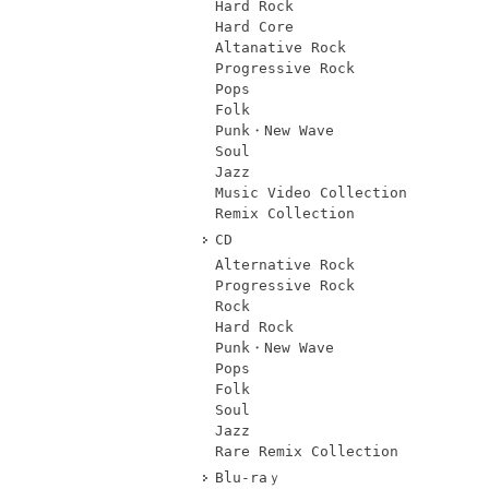
Hard Rock
Hard Core
Altanative Rock
Progressive Rock
Pops
Folk
Punk・New Wave
Soul
Jazz
Music Video Collection
Remix Collection
CD
Alternative Rock
Progressive Rock
Rock
Hard Rock
Punk・New Wave
Pops
Folk
Soul
Jazz
Rare Remix Collection
Blu-raｙ