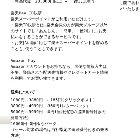
・商品代金 28,000円以上 → 一律1,100円
可能であれ
メいたしま
楽天Pay ID決済
楽天スーパーポイントがご利用いただけます。
・楽天ID決済とは,楽天会員の方が楽天グループ以外
のサイトでも「あんしん」「簡単」「便利」に,お支
払いをすることができるサービスです。
・お支払い額に応じて楽天スーパーポイントを貯める
ことも,使うこともできます。
Amazon Pay
Amazonアカウントをお持ちなら、面倒な情報入力は
不要。登録された配送先情報やクレジットカード情報
を利用してお買い物できます。
送料について
1080円～3880円 → 185円(クリックポスト）
3890円～4999円 →360円(レターパック）
5000円～9999円 →0円(当社指定の追跡番号付きの
発送方法）
10000円→0円ゆうパック
（セール対象の場合は当社指定の追跡番号付きの発送
方法）