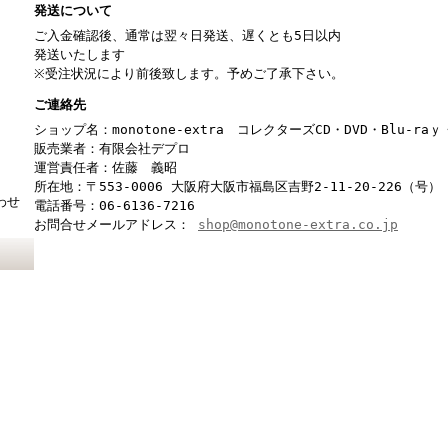
発送について
ご入金確認後、通常は翌々日発送、遅くとも5日以内
発送いたします
※受注状況により前後致します。予めご了承下さい。
ご連絡先
ショップ名：monotone-extra コレクターズCD・DVD・Blu-r
販売業者：有限会社デプロ
運営責任者：佐藤 義昭
所在地：〒553-0006 大阪府大阪市福島区吉野2-11-20-226（号）
わせ
電話番号：06-6136-7216
お問合せメールアドレス：
shop@monotone-extra.co.jp