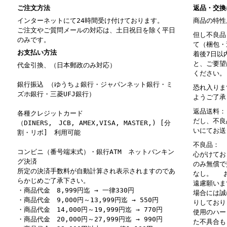
ご注文方法
返品・交換
インターネットにて24時間受け付けております。
商品の特性
ご注文やご質問メールの対応は、土日祝日を除く平日
但し不良品
のみです。
て（梱包・
お支払い方法
着後7日以
と、ご要望
代金引換、（日本郵政のみ対応）
ください。
銀行振込 （ゆうちょ銀行・ジャパンネット銀行・ミ
恐れ入りま
ズホ銀行・三菱UFJ銀行）
ようご了承
返品送料：
各種クレジットカード
だし、不良
（DINERS, JCB, AMEX,VISA, MASTER,) [分
いにてお送
割・リボ] 利用可能
不良品： 
コンビニ（番号端末式）・銀行ATM ネットバンキン
心がけてお
グ決済
のみ無償で
所定の決済手数料が自動計算され表示されますのであ
なし。 お
らかじめご了承下さい。
遠慮願いま
・商品代金 8,999円迄 → 一律330円
場合には誠
・商品代金 9,000円～13,999円迄 → 550円
りしており
・商品代金 14,000円～19,999円迄 → 770円
使用のハー
・商品代金 20,000円～27,999円迄 → 990円
た不具合も