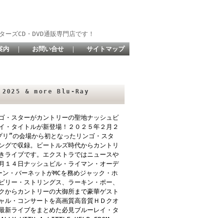
ターズCD・DVD通販専門店です！
案内
｜
お問い合せ
｜
サイトマップ
2025 & more Blu-Ray
ゴ・スターがカントリーの聖地ナッシュビ
イ・タイトルが新登場！２０２５年２月２
プリ”の会場から初となったリンゴ・スタ
ングで収録。ビートルズ時代からカントリ
きライブです。エクストラではニュースや
月１４日ナッシュビル・ライマン・オーデ
ーン・バーネットがMCを務めジャック・ホ
ビリー・ストリングス、ラーキン・ポー、
クからカントリーの大御所まで豪華ゲスト
ャル・コンサートを高画質高音質ＨＤクオ
最新ライブをまとめた必見ブルーレイ・タ