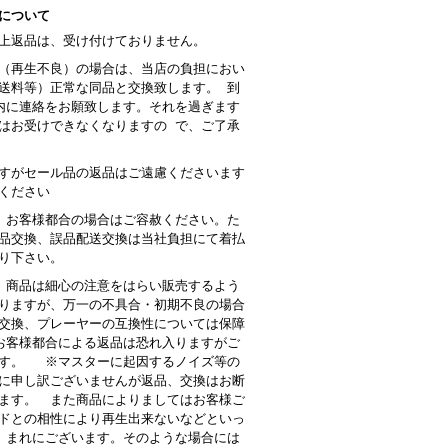
について
上返品は、受け付けておりません。
（再生不良）の場合は、当店の負担におい
送料等）正常な同品と交換致します。 到
内に連絡をお願致します。それを過ぎます
はお受けできなくなりますの で、ご了承
すがセール品の返品はご遠慮くださいます
ください
 お客様都合の場合はご容赦ください。た
品交換、誤品配送交換は当社負担にて着払
り下さい。
商品は細心の注意をはらい販売するよう
りますが、万一の不具合・初期不良の場合
交換、プレーヤーの互換性については保障
客様都合による返品は恐れ入りますがご
す。 ※マスターに起因するノイズ等の
に申し訳ございませんが返品、交換はお断
ます。 また商品によりましてはお客様ご
ドとの相性により再生出来ないなどといっ
 まれにございます。そのような場合には