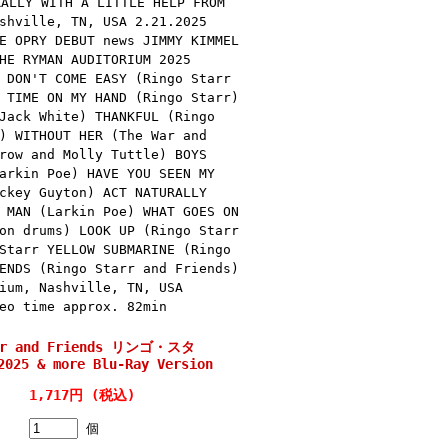
LY WITH A LITTLE HELP FROM
shville, TN, USA 2.21.2025
E OPRY DEBUT news JIMMY KIMMEL
HE RYMAN AUDITORIUM 2025
 DON'T COME EASY (Ringo Starr
 TIME ON MY HAND (Ringo Starr)
Jack White) THANKFUL (Ringo
) WITHOUT HER (The War and
row and Molly Tuttle) BOYS
arkin Poe) HAVE YOU SEEN MY
ckey Guyton) ACT NATURALLY
 MAN (Larkin Poe) WHAT GOES ON
on drums) LOOK UP (Ringo Starr
Starr YELLOW SUBMARINE (Ringo
ENDS (Ringo Starr and Friends)
ium, Nashville, TN, USA
eo time approx. 82min
arr and Friends リンゴ・スタ
2025 & more Blu-Ray Version
1,717円 (税込)
個