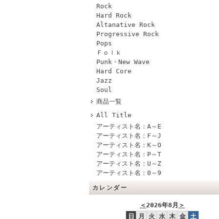
Rock
Hard Rock
Altanative Rock
Progressive Rock
Pops
Ｆｏｌｋ
Punk・New Wave
Hard Core
Jazz
Soul
商品一覧
All Title
アーティスト名：A～E
アーティスト名：F～J
アーティスト名：K～O
アーティスト名：P～T
アーティスト名：U～Z
アーティスト名：0～9
カレンダー
＜
2026年8月
＞
日
月
火
水
木
金
土