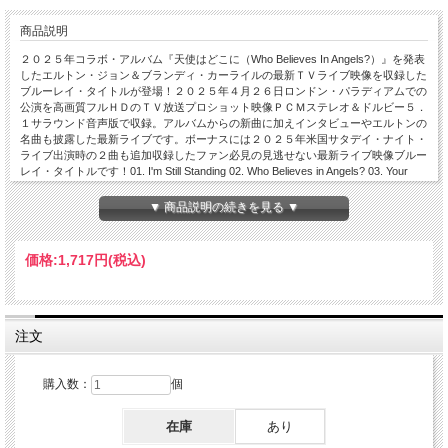
商品説明
２０２５年コラボ・アルバム『天使はどこに（Who Believes In Angels?）』を発表
したエルトン・ジョン＆ブランディ・カーライルの最新ＴＶライブ映像を収録した
ブルーレイ・タイトルが登場！２０２５年４月２６日ロンドン・パラディアムでの
公演を高画質フルＨＤのＴＶ放送プロショット映像ＰＣＭステレオ＆ドルビー５．
１サラウンド音声版で収録。アルバムからの新曲に加えインタビューやエルトンの
名曲も披露した最新ライブです。ボーナスには２０２５年米国サタデイ・ナイト・
ライブ出演時の２曲も追加収録したファン必見の見逃せない最新ライブ映像ブルー
レイ・タイトルです！01. I'm Still Standing 02. Who Believes in Angels? 03. Your
Song 04. The Joke 05. Swing for the Fences 06. Tiny Dancer 07. Crazy 08. Bennie
And The Jets 09. You Without Me 10. Don't Let The Sun Go Down On Me 11. Little
▼ 商品説明の続きを見る ▼
Richard's Bible Live at London Palladium, London, U.K. 26th April 2025 + 12. Little
Richard's Bible 13. Who Believes in Angels? Live at Saturday Night Live, New York
City, New York, USA 5th April 2025 Full HD 1920x1080 Widescreen 16:9 Linear PCM
価格:
1,717円
(税込)
Stereo / Dolby 5.1 Sourround time approx. 75min.
注文
購入数：
個
在庫
あり