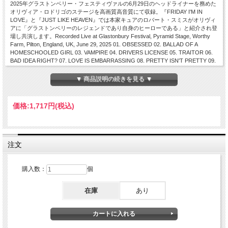
2025年グラストンベリー・フェスティヴァルの6月29日のヘッドライナーを務めた
オリヴィア・ロドリゴのステージを高画質高音質にて収録。『FRIDAY I'M IN
LOVE』と『JUST LIKE HEAVEN』では本家キュアのロバート・スミスがオリヴィ
アに「グラストンベリーのレジェンドであり自身のヒーローである」と紹介され登
場し共演します。Recorded Live at Glastonbury Festival, Pyramid Stage, Worthy
Farm, Pilton, England, UK, June 29, 2025 01. OBSESSED 02. BALLAD OF A
HOMESCHOOLED GIRL 03. VAMPIRE 04. DRIVERS LICENSE 05. TRAITOR 06.
BAD IDEA RIGHT? 07. LOVE IS EMBARRASSING 08. PRETTY ISN'T PRETTY 09.
HAPPIER 10. ENOUGH FOR YOU 11. FRIDAY I'M IN LOVE * 12. JUST LIKE
HEAVEN * 13. SO AMERICAN 14. Band Introductions 15. JEALOUSY, JEALOUSY
▼ 商品説明の続きを見る ▼
16. FAVORITE CRIME 17. DEJA VU 18. BRUTAL 19. ALL-AMERICAN BITCH 20.
GOOD 4 U 21. GET HIM BACK! * With Robert Smith PRO-Shot // Full HD
(1920x1080) 16:9 // Dolby Digital Stereo // Total Running Time : 86 min
価格:
1,717円
(税込)
注文
購入数：
個
在庫
あり