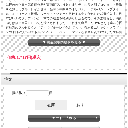
エリック・クラプトン２００１年のレプタイル・ジャパン・ツアーより１２月４日
に行われた日本武道館公演が高画質フルＨＤクオリティの放送用プロショット映像
を収録したブルーレイが登場！当時３年振りのオリジナル・アルバム『レプタイ
ル』をリリース大規模なワールド・ツアーを敢行する中で行われた武道館公演。日
本びいきのクラプトンが日本での放送を特別許可したもので、その素晴らしい演奏
ぶりは後に米国ＰＢＳでも放送されました。これまで出回ったDVDとをは違い今回
再放送のフルＨＤクオリティでブルーレイ化しており、数あるエリック・クラプト
ンの来日公演の中でも屈指のベスト・パフォーマンスを最高画質で収録した大推薦
のブルーレイ・タイトルです！Live at Budokan, Tokyo, Japan December 4th 2001
01. Key To The Highway 02. Reptile 03. Got You On My Mind 04. Tears In Heaven
▼ 商品説明の続きを見る ▼
05. Layla (Acoustic) 06. Bell Bottom Blues 07. Change The World 08. River Of Tears
09. Goin' Down Slow 10. She's Gone 11. I Want A Little Girl 12. Badge 13. Hoochie
Coochie Man 14. Five Long Years 15. Cocaine 16. Wonderful Tonight 17. Layla
価格:
1,717円
(税込)
(Electric) 18. Sunshine Of Your Love 19. Somewhere Over The Rainbow Eric
Clapton - guitar, vocals Andy Fairweather Low - guitar, vocals David Sancious -
keyboards, guitar, vocals Greg Phillinganes - keyboards Nathan East - bass, vocals
Steve Gadd - drums Full HD 1920x1080 Wide Screen 16:9 NTSC Linear PCM
Stereo 120min.
注文
購入数：
個
在庫
あり