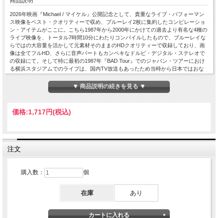
商品説明
2026年映画『Michael / マイケル』公開記念として、貴重なライブ・パフォーマン
ス映像をベスト・クオリティーで収め、ブルーレイ2枚に集約したコンピレーショ
ン・アイテムがここに。こちら1987年から2000年にかけての過去より有名な4種の
ライブ映像を、トータル7時間10分にわたりコンパイルしたもので、ブルーレイな
らではの大容量を活かして元素材そのままのHDクオリティーで収録しており、画
像は全てフルHD、さらに音声パートもカンペキなドルビ・デジタル・ステレオで
の収録にて。そして特に最初の1987年『BAD Tour』でのジャパン・ツアーにおけ
る横浜スタジアムでのライブは、国内TV放送もあったため当時から日本ではおな
じみだった中、今回2026年最新リマスターにより音声も含めて格段にアップグレ
ードしたクオリティーで。またその他、1992年ドイツ、ブレーメン公演、1997年
▼ 商品説明の続きを見る ▼
のドイツ、ミュンヘンのオリンピック・スタジアムなども、全てマスターを再調整
してグレードアップしており、最後の1999年大三坂のミレニアム・コンサートま
で、マイケルの代表的ライブここに全て集約しているので、未見のファンはもちろ
価格:
1,717円
(税込)
ん、映画公開を機に新たにファンとなった方にはオススメの限定コレクターズ・エ
ディション。DISC 1 : 1. WANNA BE STARTIN' SOMETHIN' 2. THINGS I DO FOR
YOU 3. OFF THE WALL 4. HUMAN NATURE 5. THIS PLACE HOTEL 6. SHE'S
OUT OF MY LIFE 7. JACKSON 5 Medley 8. ROCK WITH YOU 9. LOVELY ONE 10.
WORKING DAY AND NIGHT 11. BEAT IT 12. BILLIE JEAN 13. SHAKE YOUR
注文
BODY 14. THRILLER 15. I JUST CAN'T STOP LOVING YOU 16. BAD [BAD Tour in
YOKOHMA 1987 / 2026 UP-Grade Version : at Yokohama Stadium, Yokohama,
Japan, September 27th 1987 : PRO-Shot / Full HD (1920x1080) 16:9 / Dolby Digital
購入数：
個
Stereo / Total Running Time : 95 min] 1. BRACE YOURSELF 2. JAM 3. WANNA BE
STARTIN' SOMETHING 4. HUMAN NATURE 5. SMOOTH CRIMINAL 6. I JUST
在庫
あり
CAN'T STOP LOVING YOU 7. SHE'S OUT OF MY LIFE 8. JACKSON 5 Medley 9.
THRILLER 10. BILLIE JEAN 11. BLACK PANTHER Interlude 12. WORKIN' DAY AND
NIGHT 13. BEAT IT 14. WILL YOU BE THERE 15. BLACK OR WHITE 16. HEAL
THE WORLD 17. MAN IN THE MIRROR [DANGEROUS Tour in BREMEN 1992 : at