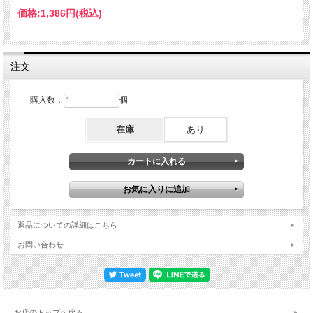
価格:
1,386円
(税込)
注文
購入数：
個
ニューヨークを拠点に活動していたスタジオ・ミュージシャン４人によって結成さ
在庫
あり
れ１９７９年に彼らのファースト・アルバム「24thストリート・バンド」がリリー
スされ、その後セカンド・アルバム「マンハッタンの夢」、そして１９８１年１月
１４日と１７日の東京公演よりピックアップされたライブ・アルバム「BO KU TA
CHI」がリリースされ非常に人気の高いバンドとして知られていました。今回リリ
ースされたライブは、その東京公演から１月１７日公演中、アルバムには未収録だ
った５曲をサウンドボード音源で収録したファンにとっては正にお宝となるアイテ
ムが登場しました。更にラストにはオフィシャル・ライブとはイントロ部分が異な
った「マンハッタンの夢」の未編集テイクまでをも収録しています。ハイラム・ブ
ロックとウィル・リーに関してはジャズ、フュージョン・ファンの方々説明不要の
返品についての詳細はこちら
存在ですが、キーボードのクリフォード・カーターは、ジェームズ・テイラー、ポ
お問い合わせ
ール・サイモン、アート・ガーファンクル、マイケル・フランクス等のアルバムに
も参加しており、ドラムスのスティーブ・ジョーダンはボブ・ディラン、ドン・ヘ
ンリー等のレコーディングやローリング・ストーンズの「ダーティー・ワーク」、
キース・リチャードのソロ・アルバムなど幅広いジャンルのミュージシャン達と共
演を重ねています。僅か３年間という短命に終わってしまった彼らの未発表音源が
リリースされたことは正に快挙であり同時にファンにとっては聴き逃すことが出来
ない稀代の銘品となります。 ライブ・アット・郵便貯金ホール、東京 01/17/1981
お店のトップへ戻る