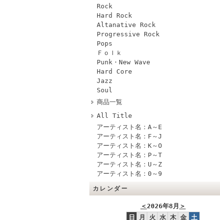
Rock
Hard Rock
Altanative Rock
Progressive Rock
Pops
Ｆｏｌｋ
Punk・New Wave
Hard Core
Jazz
Soul
商品一覧
All Title
アーティスト名：A～E
アーティスト名：F～J
アーティスト名：K～O
アーティスト名：P～T
アーティスト名：U～Z
アーティスト名：0～9
カレンダー
＜
2026年8月
＞
日
月
火
水
木
金
土