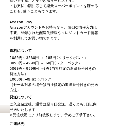
払いをすることができるサービスです。
・お支払い額に応じて楽天スーパーポイントを貯める
ことも,使うこともできます。
Amazon Pay
Amazonアカウントをお持ちなら、面倒な情報入力は
不要。登録された配送先情報やクレジットカード情報
を利用してお買い物できます。
送料について
1080円～3880円 → 185円(クリックポスト）
3890円～4999円 →360円(レターパック）
5000円～9999円 →0円(当社指定の追跡番号付きの
発送方法）
10000円→0円ゆうパック
（セール対象の場合は当社指定の追跡番号付きの発送
方法）
発送について
ご入金確認後、通常は翌々日発送、遅くとも5日以内
発送いたします
※受注状況により前後致します。予めご了承下さい。
ご連絡先