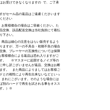
はお受けできなくなりますの で、ご了承
すがセール品の返品はご遠慮くださいます
ください
 お客様都合の場合はご容赦ください。た
品交換、誤品配送交換は当社負担にて着払
り下さい。
商品は細心の注意をはらい販売するよう
りますが、万一の不具合・初期不良の場合
交換、プレーヤーの互換性については保障
客様都合による返品は恐れ入りますがご
す。 ※マスターに起因するノイズ等の
に申し訳ございませんが返品、交換はお断
ます。 また商品によりましてはお客様ご
ドとの相性により再生出来ないなどといっ
 まれにございます。そのような場合には
ば別のハードで再生を試される事をオスス
す。）※