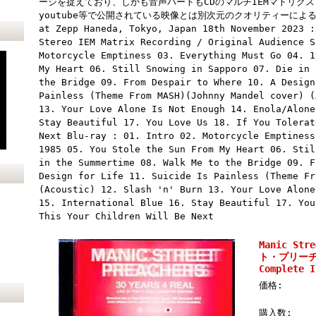
ージを捉えており、しかも音声パートもCDのマルチIEMマトリク
youtube等で公開されている映像とは別次元のクオリティーによ
at Zepp Haneda, Tokyo, Japan 18th November 2023 :
Stereo IEM Matrix Recording / Original Audience S
Motorcycle Emptiness 03. Everything Must Go 04. 1
My Heart 06. Still Snowing in Sapporo 07. Die in 
the Bridge 09. From Despair to Where 10. A Design
Painless (Theme From MASH)(Johnny Mandel cover) (
13. Your Love Alone Is Not Enough 14. Enola/Alone
Stay Beautiful 17. You Love Us 18. If You Tolerat
Next Blu-ray : 01. Intro 02. Motorcycle Emptiness
1985 05. You Stole the Sun From My Heart 06. Stil
in the Summertime 08. Walk Me to the Bridge 09. F
Design for Life 11. Suicide Is Painless (Theme Fr
(Acoustic) 12. Slash 'n' Burn 13. Your Love Alone
15. International Blue 16. Stay Beautiful 17. You
This Your Children Will Be Next
Manic St
ト・プリーチャー
Complete I
価格:
購入数: