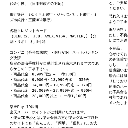
と、ご要望
代金引換、（日本郵政のみ対応）
ください。
銀行振込 （ゆうちょ銀行・ジャパンネット銀行・ミ
恐れ入りま
ズホ銀行・三菱UFJ銀行）
ようご了承
返品送料：
各種クレジットカード
だし、不良
（DINERS, JCB, AMEX,VISA, MASTER,) [分
いにてお送
割・リボ] 利用可能
不良品： 
コンビニ（番号端末式）・銀行ATM ネットバンキン
心がけてお
グ決済
のみ無償で
所定の決済手数料が自動計算され表示されますのであ
なし。 お
らかじめご了承下さい。
遠慮願いま
・商品代金 8,999円迄 → 一律330円
場合には誠
・商品代金 9,000円～13,999円迄 → 550円
りしており
・商品代金 14,000円～19,999円迄 → 770円
使用のハー
・商品代金 20,000円～27,999円迄 → 990円
た不具合も
・商品代金 28,000円以上 → 一律1,100円
可能であれ
メいたしま
楽天Pay ID決済
楽天スーパーポイントがご利用いただけます。
・楽天ID決済とは,楽天会員の方が楽天グループ以外
のサイトでも「あんしん」「簡単」「便利」に,お支