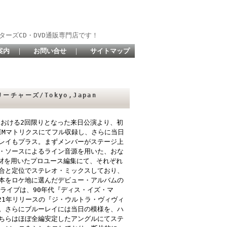
ターズCD・DVD通販専門店です！
案内
｜
お問い合せ
｜
サイトマップ
リーチャーズ/Tokyo,Japan
における2回限りとなった来日公演より、初
オIEMマトリクスにてフル収録し、さらに当日
レイもプラス。まずメンバーがステージ上
・ソースによるライン音源を用いた、おな
機材を用いたプロユース編集にて、それぞれ
合と定位でステレオ・ミックスしており、
本をロケ地に選んだデビュー・アルバムの
ライブは、90年代『ディス・イズ・マ
21年リリースの『ジ・ウルトラ・ヴィヴィ
。さらにブルーレイには当日の模様を、ハ
ちらはほぼ全編安定したアングルにてステ