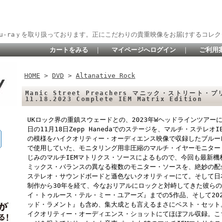
lu-raｙを取り扱っております。正にこだわりの貴重映像をお届けするコレク
カートをみる
｜
マイページへログイン
｜
ご利用
HOME
>
DVD
>
Altanative Rock
Manic Street Preachers マニック・ストリート・プ
11.18.2023 Complete IEM Matrix Edition
UKロック界の重鎮スウェードとの、2023年Wヘッドラインツアー
日の11月18日Zepp Hanedaでのステージを、マルチ・ステレ
の模様をハイクオリティー・オーディエンス映像で収録したブルー
で使用していた、モニタリング用非圧縮のマルチ・イヤーモニター
じみのマルチIEMマトリクス・ソースによるもので、今回も最新
ミックス・バランスの異なる複数のモニター・ソースを、絶妙の配
ステレオ・サウンドボードと遜色ないクオリティーにて。そして日
制作から30年を経て、今なおリアルにロックと対峙してきた彼らの
イ・トゥルース・テル・ミー・ユアーズ』までの5作品、そして20
ッド・ラメント』も含め、集大成とも言えるまさにベスト・セット
イクオリティー・オーディエンス・ショットにてほぼフル収録。こ