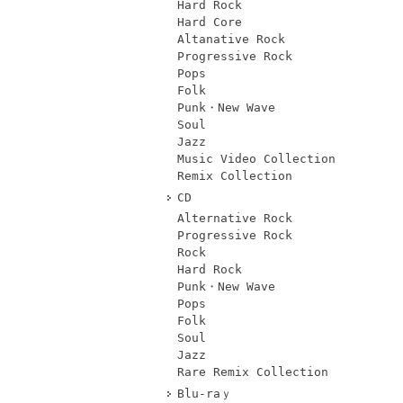
Hard Rock
Hard Core
Altanative Rock
Progressive Rock
Pops
Folk
Punk・New Wave
Soul
Jazz
Music Video Collection
Remix Collection
CD
Alternative Rock
Progressive Rock
Rock
Hard Rock
Punk・New Wave
Pops
Folk
Soul
Jazz
Rare Remix Collection
Blu-raｙ