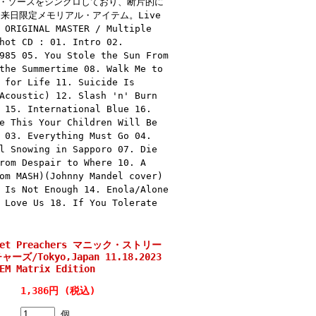
ス・ソースをシンクロしており、断片的に
る来日限定メモリアル・アイテム。Live
 ORIGINAL MASTER / Multiple
hot CD : 01. Intro 02.
985 05. You Stole the Sun From
the Summertime 08. Walk Me to
 for Life 11. Suicide Is
Acoustic) 12. Slash 'n' Burn
 15. International Blue 16.
e This Your Children Will Be
 03. Everything Must Go 04.
l Snowing in Sapporo 07. Die
rom Despair to Where 10. A
om MASH)(Johnny Mandel cover)
 Is Not Enough 14. Enola/Alone
 Love Us 18. If You Tolerate
reet Preachers マニック・ストリー
ズ/Tokyo,Japan 11.18.2023
EM Matrix Edition
1,386円 (税込)
個