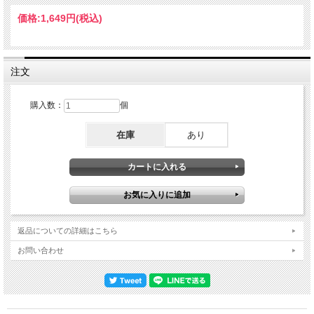
公演をウォームアップ代わり（？）にして日本へ上陸。本作の大阪公演は、全３公
演のうち中日にあたるコンサートでした。来日３公演の極上級オーディエンス録音
価格:
1,649円
(税込)
が一挙リリースとなりますが、本作はそれとはまったくの別モノ。“Zepp
Namba”の現場で記録されたIEM傍受で、本作だけのオリジナル録音です。冒頭や
やノイジーなので不安がよぎるものの、その後すぐに安定。さすがにオフィシャル
級とはいかないものの、IEMならではのムキ出しの演奏音がビビッドに脳みそに流
し込まれます。そして、その生演奏こそが超オモシロい。この手の音源は誰のIEM
注文
かによって大きく個性が変わるのですが、本作の場合はキーボード／ヴォーカルを
務めるニック・マリノのIEM。これが本作最大のポイント。何しろ、イングヴェイ
のショウはギターの音がバカでかいミックスで知られ、他の楽器はスポイルされが
購入数：
個
ち。それでも土台となるリズム隊は聴きやすかったりしますが、裏メロやコード感
の補強が多いキーボードは聞き取りづらかったりします。ところが、本作は真逆。
在庫
あり
キーボードとヴォーカルが主役となり、ギターがサポート的なのです。もっとも、
あくまでミックス・バランスの話であって小さい音量でもイングヴェイは大暴れ
（笑）ですが、影に隠れていたキーボードワークは実に煌びやかでパッセージも速
く、美しい。イングヴェイだから仕方がないとは言え、これだけの演奏がギターの
爆音に書きされているとは……なんとももったいない話です。そんなオモシロIEM
サウンドで描かれるのは、今回の来日で最も『RISING FORCE』カラーが濃厚だ
ったフルショウ。全３公演ともソロデビュー作のＡ面曲をすべて演奏していました
が、大阪だけは「As Above, So Below」も追加されたのです。最後に、そのフルセ
ットも整理しておきましょう。80／90年代 ・ライジング・フォース：Now Your
返品についての詳細はこちら
Ships Are Burned／Far Beyond The Sun／Evil Eye／As Above, So Below（★★）
／Black Star・その他：Rising Force／Like An Angel (For April)／Seventh Sign／
お問い合わせ
Trilogy (Vengeance)／Blue（★）／You Don't Remember, I'll Never Forget それ以
降・ワールド・オン・ファイア：Top Down, Foot Down-No Rest For The Wicked
／Soldier／Into Valhalla-Baroque & Roll・パラベラム：Relentless Fury／Wolves At
The Door／(Si Vis Pacem) Parabellum・その他：Overture-Arpeggios From
Hell（★）／Badinerie／Paganini's 4th-Adagio／Smoke On The Water／Fugue ※