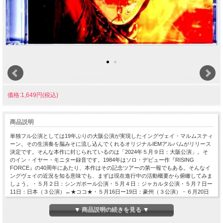
価格:1,649円(税込)
商品説明
単独フル公演としては19年ぶりの大阪公演が実現したイングヴェイ・マルムスティ
ーン。その生演奏を脳みそに流し込んでくれるオリジナルIEMアルバムがリリース
決定です。そんな本作に封じられているのは「2024年５月９日：大阪公演」。そ
のイン・イヤー・モニター録音です。1984年はソロ・デビュー作『RISING
FORCE』の40周年にあたり、本作はその記念ツアーの第一報でもある。そんなイ
ングヴェイの近況を知る意味でも、まずは現在進行中の活動概要から俯瞰してみま
しょう。・５月２日：シンガポール公演・５月４日：ジャカルタ公演・５月７日ー
11日：日本（３公演）←★ココ★・５月16日ー19日：豪州（３公演）・６月20日
ー７月７日：欧州（９公演）これが現在までに公表されている2024年のスケジュ
ール。夏の欧州ツアーまで決まっており、これから下半期の日程も発表になってい
▼ 商品説明の続きを見る ▼
くでしょう。2024年は５月から活動を開始しており、シンガポール／ジャカルタ