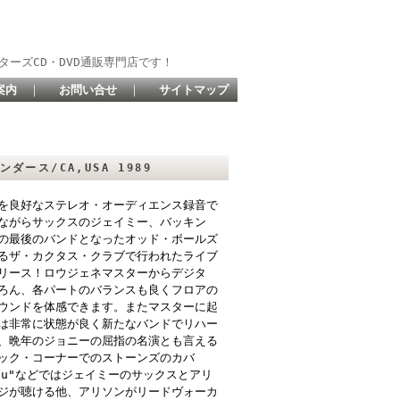
ターズCD・DVD通販専門店です！
案内
｜
お問い合せ
｜
サイトマップ
サンダース/CA,USA 1989
を良好なステレオ・オーディエンス録音で
ながらサックスのジェイミー、バッキン
の最後のバンドとなったオッド・ボールズ
るザ・カクタス・クラブで行われたライブ
リース！ロウジェネマスターからデジタ
ろん、各パートのバランスも良くフロアの
ウンドを体感できます。またマスターに起
は非常に状態が良く新たなバンドでリハー
、晩年のジョニーの屈指の名演とも言える
ック・コーナーでのストーンズのカバ
 For You"などではジェイミーのサックスとアリ
ジが聴ける他、アリソンがリードヴォーカ