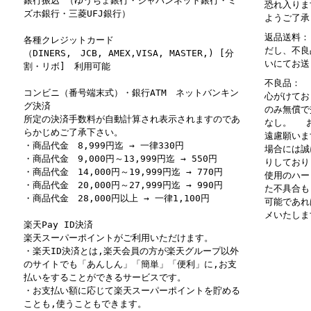
銀行振込 （ゆうちょ銀行・ジャパンネット銀行・ミ
恐れ入りま
ズホ銀行・三菱UFJ銀行）
ようご了承
返品送料：
各種クレジットカード
だし、不良
（DINERS, JCB, AMEX,VISA, MASTER,) [分
いにてお送
割・リボ] 利用可能
不良品： 
コンビニ（番号端末式）・銀行ATM ネットバンキン
心がけてお
グ決済
のみ無償で
所定の決済手数料が自動計算され表示されますのであ
なし。 お
らかじめご了承下さい。
遠慮願いま
・商品代金 8,999円迄 → 一律330円
場合には誠
・商品代金 9,000円～13,999円迄 → 550円
りしており
・商品代金 14,000円～19,999円迄 → 770円
使用のハー
・商品代金 20,000円～27,999円迄 → 990円
た不具合も
・商品代金 28,000円以上 → 一律1,100円
可能であれ
メいたしま
楽天Pay ID決済
楽天スーパーポイントがご利用いただけます。
・楽天ID決済とは,楽天会員の方が楽天グループ以外
のサイトでも「あんしん」「簡単」「便利」に,お支
払いをすることができるサービスです。
・お支払い額に応じて楽天スーパーポイントを貯める
ことも,使うこともできます。