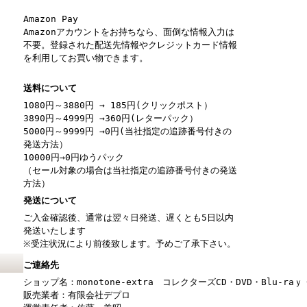
Amazon Pay
Amazonアカウントをお持ちなら、面倒な情報入力は
不要。登録された配送先情報やクレジットカード情報
を利用してお買い物できます。
送料について
1080円～3880円 → 185円(クリックポスト）
3890円～4999円 →360円(レターパック）
5000円～9999円 →0円(当社指定の追跡番号付きの
発送方法）
10000円→0円ゆうパック
（セール対象の場合は当社指定の追跡番号付きの発送
方法）
発送について
ご入金確認後、通常は翌々日発送、遅くとも5日以内
発送いたします
※受注状況により前後致します。予めご了承下さい。
ご連絡先
ショップ名：monotone-extra コレクターズCD・DVD・Blu-r
販売業者：有限会社デプロ