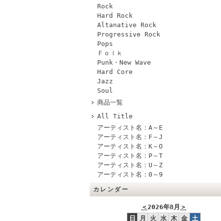
Rock
Hard Rock
Altanative Rock
Progressive Rock
Pops
Ｆｏｌｋ
Punk・New Wave
Hard Core
Jazz
Soul
商品一覧
All Title
アーティスト名：A～E
アーティスト名：F～J
アーティスト名：K～O
アーティスト名：P～T
アーティスト名：U～Z
アーティスト名：0～9
カレンダー
＜
2026年8月
＞
日
月
火
水
木
金
土