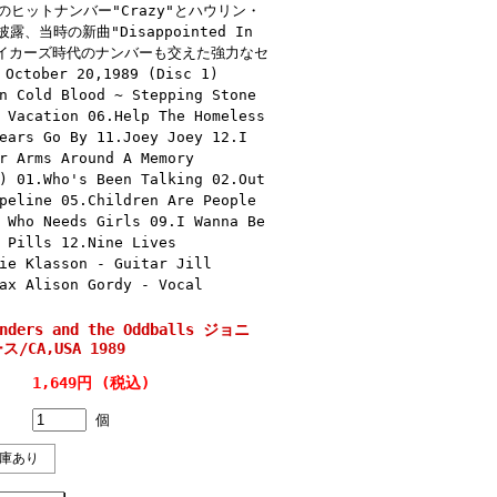
ヒットナンバー"Crazy"とハウリン・
露、当時の新曲"Disappointed In
ートブレイカーズ時代のナンバーも交えた強力なセ
October 20,1989 (Disc 1)
n Cold Blood ~ Stepping Stone
 Vacation 06.Help The Homeless
ears Go By 11.Joey Joey 12.I
r Arms Around A Memory
) 01.Who's Been Talking 02.Out
peline 05.Children Are People
 Who Needs Girls 09.I Wanna Be
 Pills 12.Nine Lives
ie Klasson - Guitar Jill
ax Alison Gordy - Vocal
unders and the Oddballs ジョニ
/CA,USA 1989
1,649円 (税込)
個
庫あり