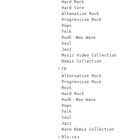
Hard Rock
Hard Core
Altanative Rock
Progressive Rock
Pops
Folk
Punk・New Wave
Soul
Jazz
Music Video Collection
Remix Collection
CD
Alternative Rock
Progressive Rock
Rock
Hard Rock
Punk・New Wave
Pops
Folk
Soul
Jazz
Rare Remix Collection
Blu-raｙ