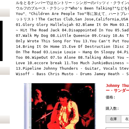
ルをとるナンバーではカントリー・シンガーのパッツィ・クラインの
ウルフのブルース・クラシック"Who's Been Talking?"などを披
You"、"Children Are People Too"等に加えて、ハ
ットリスト！The Cactus Club,San Jose,California,USA 
01.Glory Glory Hallelujah 02.Blame It On Mom 03.I
~ Hit The Road Jack 04.Disappointed In You 05.Sad
07.Walk My Dog 08.Little Queenie 09.Crazy 10.As T
Only Wrote This Song For You 13.You Can't Put You
14.Bring It On Home 15.Eve Of Destruction (Disc 2
On The Road 03.Louie Louie ~ Hang On Sloopy 04.Pi
Too 06.WipeOut 07.So Alone 08.Talking About You ~
Love 10.eccore break 11.Too Much JunkieBusiness ~
13.Pipeline Johnny Thunders - Guitar, Vocals Stev
Wisoff - Bass Chris Musto - Drums Jamey Heath - S
Johnny Th
ー・サンダース
価格:
購入数:
在庫
在