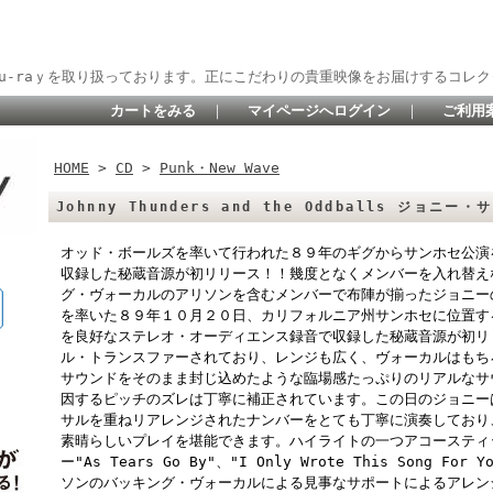
lu-raｙを取り扱っております。正にこだわりの貴重映像をお届けするコレク
カートをみる
｜
マイページへログイン
｜
ご利用
HOME
>
CD
>
Punk・New Wave
Johnny Thunders and the Oddballs ジョニー・
オッド・ボールズを率いて行われた８９年のギグからサンホセ公演
収録した秘蔵音源が初リリース！！幾度となくメンバーを入れ替え
グ・ヴォーカルのアリソンを含むメンバーで布陣が揃ったジョニー
を率いた８９年１０月２０日、カリフォルニア州サンホセに位置す
を良好なステレオ・オーディエンス録音で収録した秘蔵音源が初リ
ル・トランスファーされており、レンジも広く、ヴォーカルはもち
サウンドをそのまま封じ込めたような臨場感たっぷりのリアルなサ
因するピッチのズレは丁寧に補正されています。この日のジョニー
サルを重ねリアレンジされたナンバーをとても丁寧に演奏しており
素晴らしいプレイを堪能できます。ハイライトの一つアコースティ
ー"As Tears Go By"、"I Only Wrote This Song
ソンのバッキング・ヴォーカルによる見事なサポートによるアレン