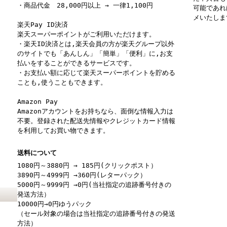
・商品代金 28,000円以上 → 一律1,100円
可能であれ
メいたしま
楽天Pay ID決済
楽天スーパーポイントがご利用いただけます。
・楽天ID決済とは,楽天会員の方が楽天グループ以外
のサイトでも「あんしん」「簡単」「便利」に,お支
払いをすることができるサービスです。
・お支払い額に応じて楽天スーパーポイントを貯める
ことも,使うこともできます。
Amazon Pay
Amazonアカウントをお持ちなら、面倒な情報入力は
不要。登録された配送先情報やクレジットカード情報
を利用してお買い物できます。
送料について
1080円～3880円 → 185円(クリックポスト）
3890円～4999円 →360円(レターパック）
5000円～9999円 →0円(当社指定の追跡番号付きの
発送方法）
10000円→0円ゆうパック
（セール対象の場合は当社指定の追跡番号付きの発送
方法）