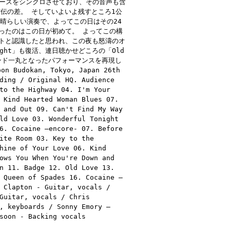
ソースをシンクロさせており、その音声も含
雲伝の差。 そしていよいよ残すところ1公
晴らしい演奏で、よってこの日はその24
ったのはこの日が初めて。 よってこの構
トと認識したと思われ、この夜も怒濤のオ
night」も復活、連日聴かせどころの「Old
ンド一丸となったパフォーマンスを再現し
dokan, Tokyo, Japan 26th
ding / Original HQ. Audience
to the Highway 04. I'm Your
 Kind Hearted Woman Blues 07.
 and Out 09. Can't Find My Way
ld Love 03. Wonderful Tonight
6. Cocaine –encore- 07. Before
ite Room 03. Key to the
hine of Your Love 06. Kind
ows You When You're Down and
n 11. Badge 12. Old Love 13.
 Queen of Spades 16. Cocaine –
 Clapton - Guitar, vocals /
Guitar, vocals / Chris
, keyboards / Sonny Emory –
soon - Backing vocals