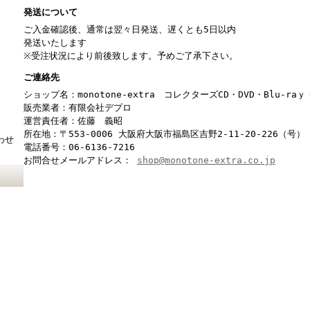
発送について
ご入金確認後、通常は翌々日発送、遅くとも5日以内
発送いたします
※受注状況により前後致します。予めご了承下さい。
ご連絡先
ショップ名：monotone-extra コレクターズCD・DVD・Blu-r
販売業者：有限会社デプロ
運営責任者：佐藤 義昭
所在地：〒553-0006 大阪府大阪市福島区吉野2-11-20-226（号）
わせ
電話番号：06-6136-7216
お問合せメールアドレス：
shop@monotone-extra.co.jp