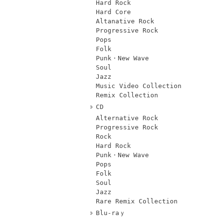
Hard Rock
Hard Core
Altanative Rock
Progressive Rock
Pops
Folk
Punk・New Wave
Soul
Jazz
Music Video Collection
Remix Collection
CD
Alternative Rock
Progressive Rock
Rock
Hard Rock
Punk・New Wave
Pops
Folk
Soul
Jazz
Rare Remix Collection
Blu-raｙ