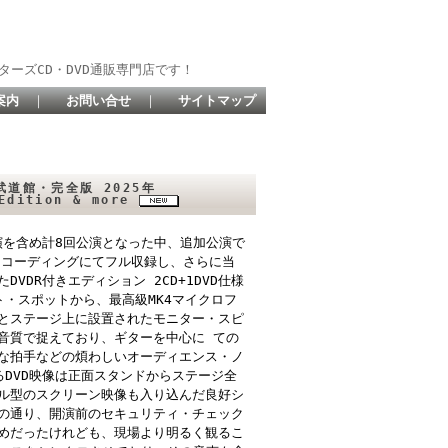
ターズCD・DVD通販専門店です！
案内
｜
お問い合せ
｜
サイトマップ
武道館・完全版 2025年
 Edition & more
演を含め計8回公演となった中、追加公演で
・レコーディングにてフル収録し、さらに当
DR付きエディション 2CD+1DVD仕様
・スポットから、最高級MK4マイクロフ
とステージ上に設置されたモニター・スピ
音質で捉えており、ギターを中心に ての
な拍手などの煩わしいオーディエンス・ノ
DVD映像は正面スタンドからステージ全
ル型のスクリーン映像も入り込んだ良好シ
の通り、開演前のセキュリティ・チェック
めだったけれども、現場より明るく観るこ