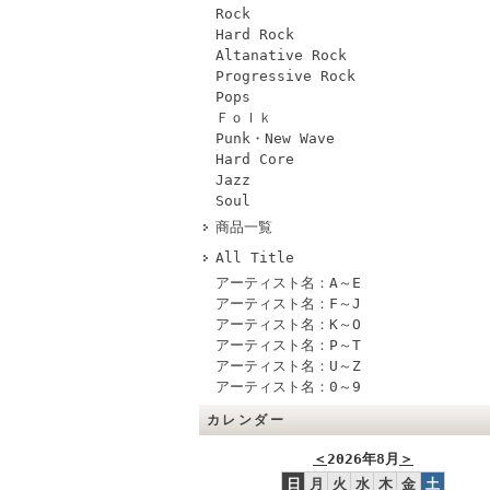
Rock
Hard Rock
Altanative Rock
Progressive Rock
Pops
Ｆｏｌｋ
Punk・New Wave
Hard Core
Jazz
Soul
商品一覧
All Title
アーティスト名：A～E
アーティスト名：F～J
アーティスト名：K～O
アーティスト名：P～T
アーティスト名：U～Z
アーティスト名：0～9
カレンダー
＜
2026年8月
＞
日
月
火
水
木
金
土