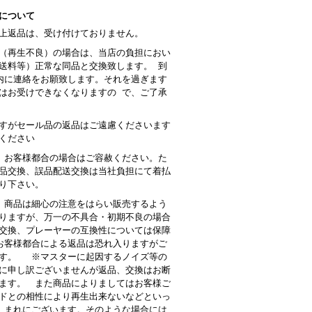
について
上返品は、受け付けておりません。
（再生不良）の場合は、当店の負担におい
送料等）正常な同品と交換致します。 到
内に連絡をお願致します。それを過ぎます
はお受けできなくなりますの で、ご了承
すがセール品の返品はご遠慮くださいます
ください
 お客様都合の場合はご容赦ください。た
品交換、誤品配送交換は当社負担にて着払
り下さい。
商品は細心の注意をはらい販売するよう
りますが、万一の不具合・初期不良の場合
交換、プレーヤーの互換性については保障
客様都合による返品は恐れ入りますがご
す。 ※マスターに起因するノイズ等の
に申し訳ございませんが返品、交換はお断
ます。 また商品によりましてはお客様ご
ドとの相性により再生出来ないなどといっ
 まれにございます。そのような場合には