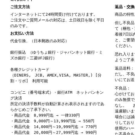
ご注文方法
返品・交換
インターネットにて24時間受け付けております。
商品の特性
ご注文やご質問メールの対応は、土日祝日を除く平日
但し不良品
のみです。
て（梱包・
お支払い方法
着後7日以
と、ご要望
代金引換、（日本郵政のみ対応）
ください。
銀行振込 （ゆうちょ銀行・ジャパンネット銀行・ミ
恐れ入りま
ズホ銀行・三菱UFJ銀行）
ようご了承
返品送料：
各種クレジットカード
だし、不良
（DINERS, JCB, AMEX,VISA, MASTER,) [分
いにてお送
割・リボ] 利用可能
不良品： 
コンビニ（番号端末式）・銀行ATM ネットバンキン
心がけてお
グ決済
のみ無償で
所定の決済手数料が自動計算され表示されますのであ
なし。 お
らかじめご了承下さい。
遠慮願いま
・商品代金 8,999円迄 → 一律330円
場合には誠
・商品代金 9,000円～13,999円迄 → 550円
りしており
・商品代金 14,000円～19,999円迄 → 770円
使用のハー
・商品代金 20,000円～27,999円迄 → 990円
た不具合も