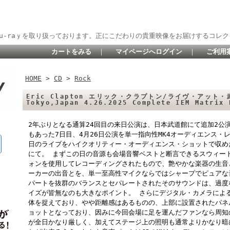
lu-raｙを取り扱っております。正にこだわりの貴重映像をお届けするコレク
カートをみる
｜
マイページへログイン
｜
ご利用
HOME
>
CD
>
Rock
Eric Clapton エリック・クラプトン/ライヴ・アット・
Tokyo,Japan 4.26.2025 Complete IEM Matrix
2年ぶりとなる通算24回目の来日公演は、日本武道館にて追加2公
もあった7日目、4月26日公演を単一指向性MK4オーディエンス
日のライブをハイクオリティー・オーディエンス・ショットで収めたDV
にて。 まずこの日の音源も会場音響ベストと断言できるスウィート
ォンを使用してレコーディングされたもので、艶やかな楽器の生音
ーカーの出音とを、単一至高性マイクならではシャープでピュアな
パートを抜群のバランスとセパレートされたそのサウンドは、過度
イズが皆無なのも大きなポイント。 さらにデジタル・カメラによる
体を捉えており、やや距離感はあるものの、上部に設置されたパネ
ョットとなっており、因みに今回会場に足を運んだファンなら周知
が全日かなり厳しく、加えてステージ上の照明も通常よりかなり暗