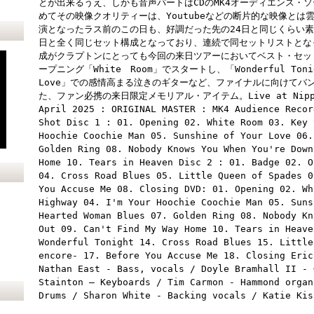
とが出来るうえ、しかも音声パートはCDのMK4オーディエンス・
めてその映像クオリティーは、Youtubeなどの断片的な映像とは
演となったラス前のこの日も、好調だった先の24日と同じくらい素
日と全く同じセット構成となっており、連続で同セットリストとな
成がクラプトンにとっても今回の来日ツアーにおいてベスト・セッ
ープニング「White Room」でスタートし、「Wonderful To
Love」での感情高まる泣きのギターなど、ファイナルに向けてバ
た、ファン必携の来日限定メモリアル・アイテム。Live at Nippon Bu
April 2025 : ORIGINAL MASTER : MK4 Audience Recor
Shot Disc 1 : 01. Opening 02. White Room 03. Key 
Hoochie Coochie Man 05. Sunshine of Your Love 06.
Golden Ring 08. Nobody Knows You When You're Down
Home 10. Tears in Heaven Disc 2 : 01. Badge 02. O
04. Cross Road Blues 05. Little Queen of Spades 0
You Accuse Me 08. Closing DVD: 01. Opening 02. Wh
Highway 04. I'm Your Hoochie Coochie Man 05. Suns
Hearted Woman Blues 07. Golden Ring 08. Nobody Kn
Out 09. Can't Find My Way Home 10. Tears in Heave
Wonderful Tonight 14. Cross Road Blues 15. Little
encore- 17. Before You Accuse Me 18. Closing Eric
Nathan East - Bass, vocals / Doyle Bramhall II - 
Stainton – Keyboards / Tim Carmon - Hammond organ
Drums / Sharon White - Backing vocals / Katie Kis