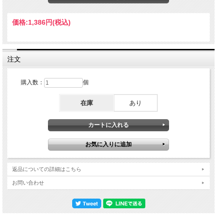
交代》・５月29日『US FESTIVAL ’83: THE COMPLETE SOUNDBOARD』《アル
ドリッチ→アピス交代／11月15日『月に吠える』発売》・11月10日ー12月22日：
欧州#2（32公演）←※ROCK POP 1983 1984年・１月10日ー２月20日：北米
価格:
1,386円
(税込)
#2（31公演）《アピス→アルドリッチ交代》・３月３日ー６月10日：北米#3（61
公演）←★ココ★・６月28日ー７月７日：日本（８公演）←※ULTIMATE
BARKS・８月４日：プエルトリコ・８月18日ー９月２日：欧州#3（５公演）1985
年・１月16日＋19日：ROCK IN RIO（２公演）←※プロショット《アルドリッチ
／デイズリー／エイリーが離脱》これが「1983ー1985年期」のオジー・オズボー
注文
ン。『月に吠える』完成直後にトミー・アルドリッチ→カーマイン・アピスの交代
があったのですが、約３ヶ月で再交代。本作のローズモント公演は、アルドリッチ
復帰でアルバムと同じメンツ戻った「北米#3」の初日にあたるコンサート。この時
購入数：
個
期の象徴と言えば、ソルトレイク・シティの公式映像が大定番ですが、その15日前
（11公演前）でもありました。そんなショウで記録された本作は、今話題の新発掘
在庫
あり
オーディエンス。つい最近、有名コレクターが公開したものなのえすが、そのコレ
クターというのが“GManOF”氏。自身も80年代の大量の名録音を手掛けた達人とし
て知られますが、実は当時からトレードで世界中の記録を集めている収集家でもあ
る。そのコレクションの中には、これまで知られてこなかった録音も数多く、本作
もその１つなのです。そして、そのサウンドは非常にリアルで瑞々しい。詳しいジ
ェネ情報は失われてしまったようですが、ダビング痕の感じられない瑞々しさは、
かなりの若ジェネであることを物語っている。決してサウンドボードと間違えるよ
うなタイプでもないのですが、芯に突進力があり、やや厚めのホール鳴りも食い破
ってまっすぐ届く。しかも、リアル。実のところ、不思議なほど周囲の喧騒は感じ
返品についての詳細はこちら
られないのですが、サウンドそのものに現場の空間感覚が宿っている。それこそ、
目を閉じると暗闇に乱舞するスポットライトが浮かびますし、ホール鳴りから会場
お問い合わせ
のサイズまで感じ取れるほど。そして、その空間を支配し、司祭の説教のようにく
っきりとオジーの歌声が響き渡るのです。そんなリアル系サウンドで体験できるの
は、ジェイクの新世代ギターが爆発しつつ、同時にランディ時代の残り香も薫るフ
ルショウ。その意味をご説明するためにも、ここでセットを整理しておきましょ