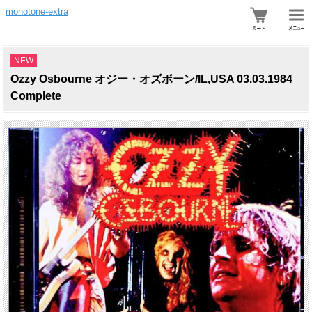
monotone-extra
NEW
Ozzy Osbourne オジー・オズボーン/IL,USA 03.03.1984
Complete