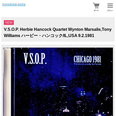
monotone-extra
NEW
V.S.O.P. Herbie Hancock Quartet Wynton Marsalis,Tony
Williams ハービー・ハンコック/IL,USA 9.2.1981