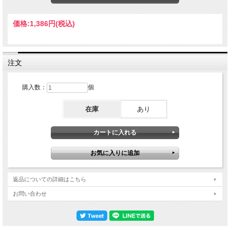
ビーに、トニー、そしてウィントン・マルサリスの4人、珍しいカルテット編成に
よるステージを極上高音質収録！今作は、残念ながらマジシャンの親分のマイルス
と四天王の一人であるウェイン・ショーターはいませんが、当時ジャズ・メッセン
価格:
1,386円
(税込)
ジャーズで注目の的だった、クリフォード・ブラウンの再来とまで言われた全盛期
のウィントン・マルサリスが参加。それにしても、これからは俺の時代だと言わん
ばかりのウィントンのワンホーンによる「ザ・ソーサラー」など全編に渡る堂々の
吹きっぷりはどうだ！
注文
購入数：
個
在庫
あり
返品についての詳細はこちら
お問い合わせ