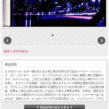
価格:1,386円(税込)
商品説明
とりわけ一人一人が一国の主たる人気と実力の持ち主であるハービー・ハンコッ
ク、ロン・カーター、トニー・ウィリアムスというジャズ史に燦然と輝く究極のリ
ズム・セクションは、この三人が集まった瞬間にさらに考えられない程のマジック
を有し、テクニックは勿論、それだけに頼らずクレバーで知的な感覚を持ちながら
も、アグレッシヴに突き進み爆発する強烈なエナジーをも併せ持つ、これ以前は無
論、以降も二度とお目にかかることはないであろう稀有な存在。今作は、残念なが
らマジシャンの親分のマイルスと四天王の一人であるウェイン・ショーターはいま
せんが、当時ジャズ・メッセンジャーズで注目の的だった、クリフォード・ブラウ
ンの再来とまで言われた全盛期のウィントン・マルサリスが参加した稀少なクァル
テット編成によるVSOPの、マイルス黄金のクインテット再現プロジェクト、ハー
▼ 商品説明の続きを見る ▼