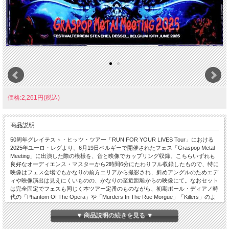
価格:2,261円(税込)
商品説明
50周年グレイテスト・ヒッツ・ツアー「RUN FOR YOUR LIVES Tour」における
2025年ユーロ・レグより、6月19日ベルギーで開催されたフェス「Graspop Metal
Meeting」に出演した際の模様を、音と映像でカップリング収録。こちらいずれも
良好なオーディエンス・マスターから2時間6分にたわりフル収録したもので、特に
映像はフェス会場でもかなりの前方エリアから撮影され、斜めアングルのためエデ
ィや映像演出は見えにくいものの、かなりの至近距離からの映像にて。なおセット
は完全固定でフェスも同じく本ツアー定番のものながら、初期ポール・ディアノ時
代の「Phantom Of The Opera」や「Murders In The Rue Morgue」「Killers」のよ
うに長らく封印されていた曲も多数あり、巨大スクリーンの映像演出も堪能できる
ので、ファンは必携アイテム。Live at Festivalterrein Stenehei, Dessel, Belgium
▼ 商品説明の続きを見る ▼
19th June 2025 : from Original Masters / COLOUR NTSC Approx.126min Disc 1 : 1.