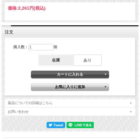
The Ides Of March 2. Murders In The Rue Morgue 3. Wrathchild 4. Killers 5.
Phantom Of The Opera 6. The Number Of The Beast 7. The Clairvoyant 8.
価格:
2,261円
(税込)
Powerslave 9. 2 Minutes To Midnight 10. Rime Of The Ancient Mariner Disc 2 : 1.
Run To The Hills 2. Seventh Son Of A Seventh Son 3. The Trooper 4. Hallowed Be
Thy Name 5. Iron Maiden 6. Churchill's Speech 7. Aces High 8. Fear Of The Dark 9.
Wasted Years DVD : 1. The Ides Of March 2. Murders In The Rue Morgue 3.
Wrathchild 4. Killers 5. Phantom Of The Opera 6. The Number Of The Beast 7. The
注文
Clairvoyant 8. Powerslave 9. 2 Minutes To Midnight 10. Rime Of The Ancient Mariner
11. Run To The Hills 12. Seventh Son Of A Seventh Son 13. The Trooper 14.
Hallowed Be Thy Name 15. Iron Maiden 16. Churchill's Speech 17. Aces High 18.
購入数：
個
Fear Of The Dark 19. Wasted Years Bruce Dickinson – Vocals / Steve Harris –
Bass / Dave Murray – Guitar / Adrian Smith – Guitar / Janick Gers – Guitar / Simon
在庫
あり
Dawson - Drums
返品についての詳細はこちら
お問い合わせ