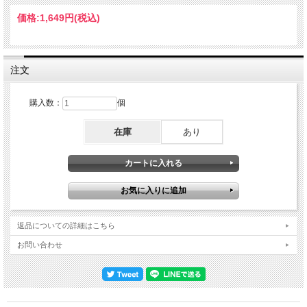
「Firth Of Fifth」そして「Los Endos (Slogans)」と、ジェネシス3連発で大団円と
いう素晴らしい流れで、因みに2024年ロンドン公演の公式ライヴ・アルバムなど
価格:
1,649円
(税込)
では「Supper's Ready」はソロ曲に入れ替えられており、日本ならではのサービス
精神に溢れた今回のセットリストとなっているのも大きなポイント。以上、感動の
2025年来日初演をベスト・サウンドで再現した来日限定メモリアル・アイテム。
Live at Namba Hatch, Osaka, Japan 2nd July 2025 : from Original Masters Disc 1 :
(Set 1 / Solo songs) 1. People of the Smoke 2. Circo Inferno 3. These Passing
注文
Clouds 4. The Devil's Cathedral 5. Band Introductions 6. Every Day 7. A Tower
Struck Down 8. Bass Solo 9. Camino Royale 10. Shadow of the Hierophant (With
lead vocal by Amanda Lehmann) (Set 2 / Lamb Selection and more) 11. Intro 12. The
購入数：
個
Lamb Lies Down on Broadway 13. Fly on a Windshield 14. Broadway Melody of
1974 15. Hairless Heart 16. Carpet Crawlers Disc 2 : 1. The Chamber of 32 Doors
在庫
あり
2. Lilywhite Lilith 3. The Lamia 4. It (Encore) 5. Supper's Ready 6. Firth of Fifth 7.
Los Endos / Slogans / Los Endos Steve Hackett - Guitars & Vocals / Roger King –
Keyboards / Craig Blundell - Drums & Percussion / Rob Townsend - Saxophone,
Flute, Keyboards / Jonas Reingold - Bass, Guitars / Nad Sylvan – Vocals / Amanda
Lehmann - Guitar, Vocals
返品についての詳細はこちら
お問い合わせ