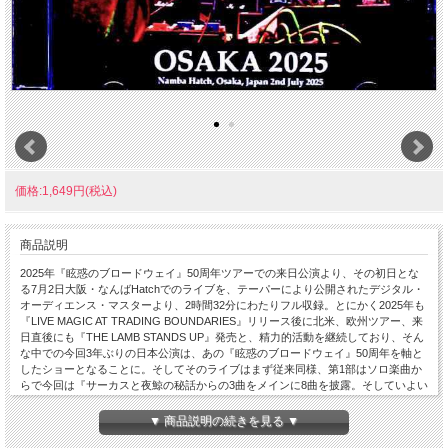
価格:1,649円(税込)
商品説明
2025年『眩惑のブロードウェイ』50周年ツアーでの来日公演より、その初日とな
る7月2日大阪・なんばHatchでのライブを、テーパーにより公開されたデジタル・
オーディエンス・マスターより、2時間32分にわたりフル収録。とにかく2025年も
『LIVE MAGIC AT TRADING BOUNDARIES』リリース後に北米、欧州ツアー、来
日直後にも『THE LAMB STANDS UP』発売と、精力的活動を継続しており、そん
な中での今回3年ぶりの日本公演は、あの『眩惑のブロードウェイ』50周年を軸と
したショーとなることに。そしてそのライブはまず従来同様、第1部はソロ楽曲か
らで今回は『サーカスと夜鯨の秘話からの3曲をメインに8曲を披露。そしていよい
よ第2部は『眩惑のブロードウェイ』をメインとしたジェネシス・コーナーで、同
アルバムからはダイジェスト的ながらも9曲をアルバム収録順に次々とプレイし、
▼ 商品説明の続きを見る ▼
もちろんこれが今回のハイライト。そしてアンコールは「Supper's Ready」、