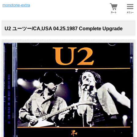
monotone-extra
U2 ユーツー/CA,USA 04.25.1987 Complete Upgrade