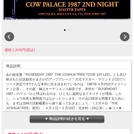
価格:1,649円(税込)
商品説明
あの超名盤『ROSEMONT 1987: THE JOSHUA TREE TOUR 1ST LEG』とも並び
称された伝説録音がまさかのアップグレード！大元マスター・サウンド２CDでリ
リース決定です!!そんな本作に吹き込まれているのは「1987年４月25日デイリーシ
ティ公演」。その超・極上オーディエンス録音です。本作が『ROSEMONT
1987』のライバルと呼ばれるのは、ひとえに超絶なるクオリティが理由。しか
し、ショウ自体も無関係ではなかったりします。その元の状況を把握するために
も、まずは当時の活動概要から振り返っておきましょう。《３月９日『THE
JOSHUA TREE』発売》・４月２日ー５月16日：北米#1（29公演）←★ココ★・
５月27日ー８月８日：欧州（31公演）←※LEEDS 1987他・９月10日ー10月13日：
北米#2（19公演）←※SYRACUSE 1987・10月20日ー12月20日：北米#3（32公
▼ 商品説明の続きを見る ▼
演）←※OAKLAND 1987他 歴代No.1の超名盤と並び立つ大元マスター・サウンド
これが栄光の“THE JOSHUA TREE Tour”。本作は序盤の「北米#1」で記録された
わけですが、ここは名録音の激戦区でもありました。さらに日程をフォーカスして