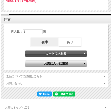
価格:
1,649円
(税込)
当店コレクションを整理しておきましょう「北米#1」の詳細＊４月２日『TEMPE
1987』・４月４日ー18日（10公演）＊４月20日『LOS ANGELES 1987 3RD
NIGHT』・４月21日ー25日（４公演）＊４月25日：デイリーシティ公演 ←★本
作★＊４月29日『ROSEMONT 1987』・４月30日ー５月16日（12公演）……と、
このようになっています。本作はその16公演目。そう、あの超名盤『ROSEMONT
注文
1987』の１つ前にあたるコンサートでもありました。そんなショウを真空パック
した本作は、まさに超極上の銘品、以前から名録音が知られ、「ローズモントと双
璧」と謳われてきたのですが、本作はその最高峰更新盤。当店の独自ルートでもた
購入数：
個
らされたもので、なんと大元マスター・テープからダイレクトにデジタル化された
銘品中の銘品なのです。そのサウンドは、完全に『ROSEMONT 1987』に匹敵す
在庫
あり
る。ダイレクト感もクリアさも美しさも五分と五分。どちらがどちらより上とは言
えません。普段なら五分と言うのはあまり褒め言葉にならないのですが、相手が
『ROSEMONT 1987』となれば話は別。何しろ、U2の全オーディエンス録音でも
頂点に君臨する世紀の名録音であり、公式／非公式の別も関係なく「U2ライヴの
最高傑作」と絶賛されたシロモノ。本作は、そんな超絶盤に匹敵するのですから、
これ以上の絶賛はないのです。リアルな体験感ではさらに上を行く奇跡のライヴア
ルバム もちろん匹敵するとは言っても、個性は異なる。一番の違いはオーディエ
ンス・ノイズでしょうか。『ROSEMONT 1987』はきめ細かく音楽そのものを煽
り立てるように広がる様もミラクル。聴いたことのない魔法のようなスペクタクル
返品についての詳細はこちら
感でした。それ対し、本作はあくまで現場のリアルな体験感。音量やバランスは同
じようなもので、極太の演奏音が主役を微塵も譲らないのも変わらないのですが、
お問い合わせ
聴き応えは結構違いまして、「幻想的な異次元感のROSEMONT 1987」とするな
ら、本作は「今まさに伝説ツアーの現場に立ってる」感のライヴアルバムなので
す。もちろん、肝心要のライヴ自体も異なる。最後に、比較しながらフルセットを
整理しておきましょう。ヨシュア・トゥリー（９曲）・Where The Streets Have
No Name／Trip Through Your Wires（★）／I Still Haven't Found What I'm Looking
For／Bullet The Blue Sky／Running To Stand Still／Exit（★）／In God's
お店のトップへ戻る
Country（★）／Mothers of the Disappeared／With Or Without You その他（11