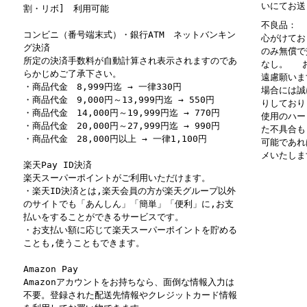
いにてお送
割・リボ] 利用可能
不良品： 
コンビニ（番号端末式）・銀行ATM ネットバンキン
心がけてお
グ決済
のみ無償で
所定の決済手数料が自動計算され表示されますのであ
なし。 お
らかじめご了承下さい。
遠慮願いま
・商品代金 8,999円迄 → 一律330円
場合には誠
・商品代金 9,000円～13,999円迄 → 550円
りしており
・商品代金 14,000円～19,999円迄 → 770円
使用のハー
・商品代金 20,000円～27,999円迄 → 990円
た不具合も
・商品代金 28,000円以上 → 一律1,100円
可能であれ
メいたしま
楽天Pay ID決済
楽天スーパーポイントがご利用いただけます。
・楽天ID決済とは,楽天会員の方が楽天グループ以外
のサイトでも「あんしん」「簡単」「便利」に,お支
払いをすることができるサービスです。
・お支払い額に応じて楽天スーパーポイントを貯める
ことも,使うこともできます。
Amazon Pay
Amazonアカウントをお持ちなら、面倒な情報入力は
不要。登録された配送先情報やクレジットカード情報