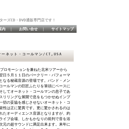
ターズCD・DVD通販専門店です！
案内
｜
お問い合せ
｜
サイトマップ
ー オーネット・コールマン/CT,USA
のプロモーションを兼ねた北米ツアーから
翌日５月１１日のバークリー・パフォーマ
となる秘蔵音源の登場です。バンド・メン
コールマンの巨匠ふたりを筆頭にベースに
そしてオーネット・コールマンの息子であ
スリリングな展開で息をもつかせぬインプ
一切の妥協を感じさせないオーネット・コ
楽性は正に驚異です。更に驚かされるのは
れたオーディエンス音源となりますが、約
ライブ会場、しかもかなりの前列で音を浴
次元の超サウンドに満足出来ます。来年に