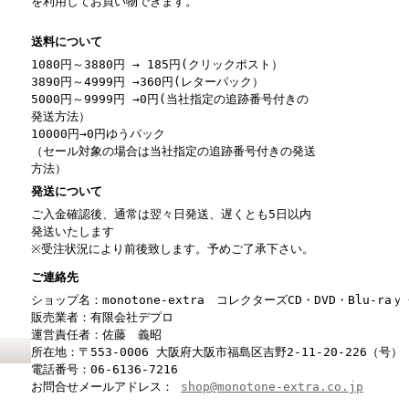
を利用してお買い物できます。
送料について
1080円～3880円 → 185円(クリックポスト）
3890円～4999円 →360円(レターパック）
5000円～9999円 →0円(当社指定の追跡番号付きの
発送方法）
10000円→0円ゆうパック
（セール対象の場合は当社指定の追跡番号付きの発送
方法）
発送について
ご入金確認後、通常は翌々日発送、遅くとも5日以内
発送いたします
※受注状況により前後致します。予めご了承下さい。
ご連絡先
ショップ名：monotone-extra コレクターズCD・DVD・Blu-r
販売業者：有限会社デプロ
運営責任者：佐藤 義昭
所在地：〒553-0006 大阪府大阪市福島区吉野2-11-20-226（号）
電話番号：06-6136-7216
お問合せメールアドレス：
shop@monotone-extra.co.jp