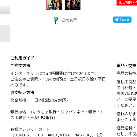
拡大表示
ご利用ガイド
ご注文方法
返品・交換
インターネットにて24時間受け付けております。
商品の特性
ご注文やご質問メールの対応は、土日祝日を除く平日
但し不良品
のみです。
て（梱包・
お支払い方法
着後7日以
と、ご要望
代金引換、（日本郵政のみ対応）
ください。
銀行振込 （ゆうちょ銀行・ジャパンネット銀行・ミ
恐れ入りま
ズホ銀行・三菱UFJ銀行）
ようご了承
返品送料：
各種クレジットカード
だし、不良
（DINERS, JCB, AMEX,VISA, MASTER,) [分