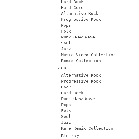
Hard Rock
Hard Core
Altanative Rock
Progressive Rock
Pops
Folk
Punk・New Wave
Soul
Jazz
Music Video Collection
Remix Collection
CD
Alternative Rock
Progressive Rock
Rock
Hard Rock
Punk・New Wave
Pops
Folk
Soul
Jazz
Rare Remix Collection
Blu-raｙ