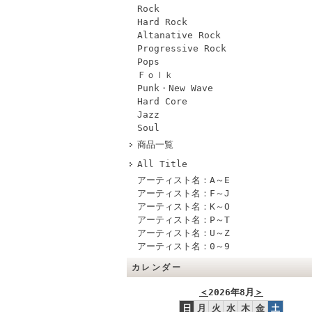
Rock
Hard Rock
Altanative Rock
Progressive Rock
Pops
Ｆｏｌｋ
Punk・New Wave
Hard Core
Jazz
Soul
商品一覧
All Title
アーティスト名：A～E
アーティスト名：F～J
アーティスト名：K～O
アーティスト名：P～T
アーティスト名：U～Z
アーティスト名：0～9
カレンダー
＜
2026年8月
＞
日
月
火
水
木
金
土