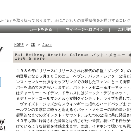
lu-raｙを取り扱っております。正にこだわりの貴重映像をお届けするコレク
カートをみる
｜
マイページへログイン
｜
ご利用
HOME
>
CD
>
Jazz
Pat Metheny Ornette Coleman パット・メセニ
1986 & more
１９８６年にリリースにリリースされた稀代の名盤「ソング X」
初登場となる５月１０日のニューヘブン、パレス・シアター公演と
ンス・センター公演をカップリングで収録したファンにとって衝撃
バーを改めておさらいしますと、パット・メセニー＆オーネット・
はチャーリー・ヘイデン、ドラムスにはジャック・デジョネット、
るデナード・コールマンと云う変則クインテット。ライブを通して
ロヴァイズド・ジャズからスウィンギーに揺れるハードバップまで
ールマンの要求にに軽々と応えるくパット・メセニーの懐の深い音
衝撃的なまでのダイレクト・サウンド。ふたつの公演は共に発掘さ
４０年も前に録音された音源とは信じがたい音質。聴いてる自分が
びているような錯覚を体感出来ます。勿論、イヤホンで聴いても異