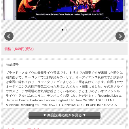
価格:1,649円(税込)
商品説明
ブラッド・メルドウの最新ライヴ音源です。トリオでの演奏ですが来日した時とは
別の面子で、ヨーロッパでは顔馴染みのトリオ。オーディエンス収録ですが演奏部
は奇麗に録れており、リマスタリングによりさらに磨きあげています。曲間はやや
オーディエンスの歓声等気になった為ほとんどカット編集しました。その為メルド
ウのスピーチや現場の空気感は感じにくいものの、まとまりのよいオフィシャル・
ライヴ・アルバムのように、テンポよくお楽しみいただけます。Recorded Live at
Barbican Centre, Barbican, London, England, UK, June 24, 2025 EXCELLENT
Audience Recording // 91 min DISC 1 1. GENERATOR 2. BLUES IMPULSE 3. A
WALK ON PART 4. AT A LOSS 5. LUCID 6.ESTATE DISC 2 1. SATELLITE 2.
CONVALESCENT 3. YOUNG AND FOOLISH 4. BETWEEN THE BARS 5.
▼ 商品説明の続きを見る ▼
SCHLOSS ELMAU Brad Mehldau - piano Felix Moseholm - double bass Jorge
Rossy - drums