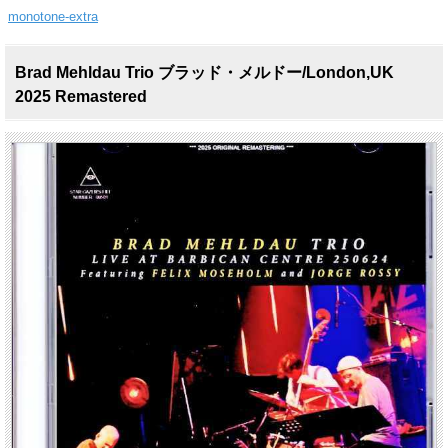
monotone-extra
Brad Mehldau Trio ブラッド・メルドー/London,UK
2025 Remastered