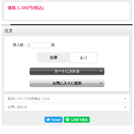
たりも。なおもちろんソロ以外、S&Gの代表曲も随所で挿入し、変わらぬエンジェ
ル・ボイスを披露しているあたり往年のファンは必聴。Live at Arie Crown Theater,
価格:
1,386円
(税込)
Chicago, Illinois, USA April 1,1978 : from Original Masters 1. For Emily (Whenever I
May Find Her)/2. Crying In My Sleep/3. Breakaway/4. I Only Have Eyes For You/5.
All My Love's Laughter/6. Cecilia/7. Hideaway/8. April Come She Will/9. Don't Leave
These Goodbye/10. Walking Song/11. All I Know/12. Scarborough Fair/13. (What A)
Wonderful World/14. Bridge Over Troubled Water/15. The Sounds Of Silence/16.
注文
Shine It On Me Art Garfunkel - vocals / Stephen Bishop - guitar vocals / Arlen Roth -
guitar / John Jarvis - keyboards / Leah Kunkel - vocals
購入数：
個
在庫
あり
返品についての詳細はこちら
お問い合わせ