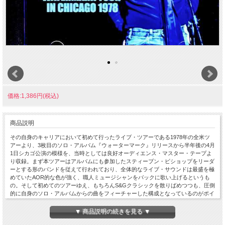
価格:1,386円(税込)
商品説明
その自身のキャリアにおいて初めて行ったライブ・ツアーである1978年の全米ツ
アーより、3枚目のソロ・アルバム『ウォーターマーク』リリースから半年後の4月
1日シカゴ公演の模様を、当時としては良好オーディエンス・マスター・テープよ
り収録。まず本ツアーはアルバムにも参加したスティーブン・ビショップをリーダ
ーとする形のバンドを従えて行われており、全体的なライブ・サウンドは最盛を極
めていたAOR的な色が強く、職人ミュージシャンをバックに歌い上げるというも
の。そして初めてのツアーゆえ、もちろんS&Gクラシックを散りばめつつも、圧倒
的に自身のソロ・アルバムからの曲をフィーチャーした構成となっているのがポイ
ントで、ただし自身初のツアーであり、ライブの長さは正味1時間ほどのコンパク
トさで、その代わりにアルバムにも参加し、ステージではバックコーラスを務めて
▼ 商品説明の続きを見る ▼
いるリア・カンケル（ドラマー、ラス・カンケルの妻で2024年死去）が数曲歌っ