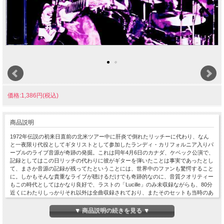
価格:1,386円(税込)
商品説明
1972年伝説の初来日直前の北米ツアー中に肝炎で倒れたリッチーに代わり、なん
と一夜限り代役としてギタリストとして参加したランディ・カリフォルニア入りパ
ープルのライブ音源が奇跡の発掘。これは同年4月6日のカナダ、ケベック公演で、
記録としてはこの日リッチの代わりに彼がギターを弾いたことは事実であったとし
て、まさか音源の記録が残ってたということには、世界中のファンも驚愕すること
に。しかもそんな貴重なライブが聴けるだけでも奇跡的なのに、音質クオリティー
もこの時代としてはかなり良好で、ラストの「Lucille」のみ未収録ながらも、80分
近くにわたりしっかりそれ以外は全曲収録されており、またそのセットも当時のあ
の『LIVE IN JAPAN』でもおなじみのナンバーが並ぶ中、なんとリッチーのギター
では一度も演奏されたことのない「When A Blind Man Cries」がプレイされていた
▼ 商品説明の続きを見る ▼
というのもまた驚き。なお因みに急遽の代役だったらしく、ランディとバンドは本