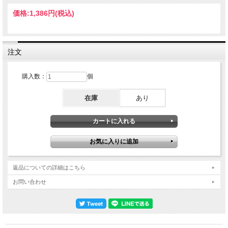
番前まで一度も通しで音合わせしていなかったと記録されており、それにしてはか
なりまとまりある演奏を繰り広げており、また随所にジミヘン直結のランディらし
価格:
1,386円
(税込)
いプレイも伺い知れたりと、とにかくそのレア度も含めて資料的価値もあまりに高
い逸品。Live at Colisee de Quebec, Quebec City, Canada 6th April 1972 01. Intro
02. Gillan MC 03. Strange Kind Of Woman 04. Into The Fire 05. Child In Time 06.
The Mule incl. Drum Solo 07. Lazy 08. When A Blind Man Cries09. Space Truckin'
10. MC Ian Gillan – Vocal / Randy California (!) – Guitar / Roger Glover – Bass / Jon
注文
Lord – Keyboards / Ian Paice - Drums
購入数：
個
在庫
あり
返品についての詳細はこちら
お問い合わせ