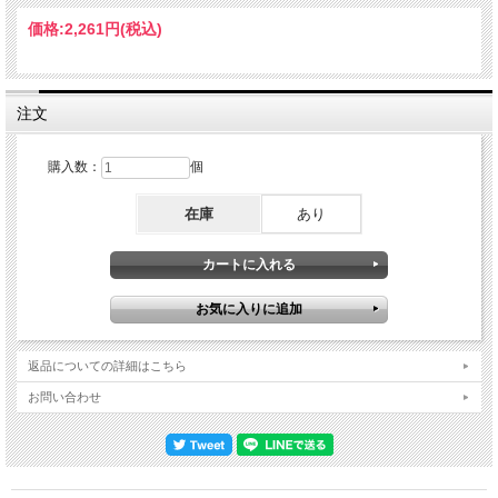
観れる映像もあり。特に「Supersonic」や「Roll With It」ではクローズアップによ
る素晴らしいアングルだったり、「Some Might Say」での凄まじい合唱と盛り上
価格:
2,261円
(税込)
がりなどは会場に居るかのようだったり、リアムのMCに反応する観客の様子など
もリアルに捉えた、ファン必聴・必見のトータル1時間51分。Live at Heaton Park,
Manchester, UK 11th July 2025 : from Original Audience Recordings / COLOUR
NTSC Approx.111min Disc 1 : 1. This Is Not A Drill 2. Fuckin' In The Bushes 3. Hello
4. Acquiesce 5. Morning Glory 6. Some Might Say 7. Bring It On Down 8. Cigarettes
注文
& Alcohol 9. Fade Away 10. Supersonic 11. Roll With It 12. Talk Tonight 13. Half The
World Away 14. Little By Little Disc 2 : 1. D’You Know What I Mean? 2. Stand By Me
3. Cast No Shadow 4. Slide Away 5. Whatever / Octopus's Garden 6. Live Forever
購入数：
個
7. Rock 'n' Roll Star 8. The Masterplan 9. Band Introductions 10. Don’t Look Back In
Anger 11. Wonderwall 12. Champagne Supernova DVD : 1. This Is Not A Drill 2.
在庫
あり
Fuckin' In The Bushes 3. Hello 4. Acquiesce 5. Morning Glory 6. Some Might Say 7.
Bring It On Down 8. Cigarettes & Alcohol 9. Fade Away 10. Supersonic 11. Roll With
It 12. Talk Tonight 13. Half The World Away 14. Little By Little 15. D’You Know What I
Mean? 16. Stand By Me 17. Cast No Shadow 18. Slide Away 19. Whatever 20. Live
Forever 21. Rock 'n' Roll Star 22. The Masterplan 23. Don’t Look Back In Anger 24.
Wonderwall 25. Champagne Supernova Liam Gallagher - lead vocals, tambourine /
Noel Gallagher - lead guitar, vocals / Paul Arthurs – guitar / Gem Archer – guitar /
Andy Bell – bass / Joey Waronker - drums
返品についての詳細はこちら
お問い合わせ