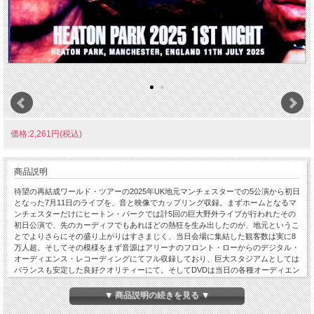
価格:2,261円(税込)
商品説明
待望の再結成ワールド・ツアーの2025年UK地元マンチェスターでの5公演から初日
となった7月11日のライブを、音と映像でカップリング収録。まずホームとなるマ
ンチェスターだけにヒートン・パークでは計5回の巨大野外ライブが行われたその
初日公演で、先のカーディフでもあれほどの熱狂を生み出したのが、地元というこ
とでよりさらにその盛り上がりはすさまじく、当日会場に集結した観客数は実に8
万人超。そしてその模様をまず音源はアリーナのフロント・ローからのデジタル・
オーディエンス・レコーディングにてフル収録しており、巨大スタジアムとしては
バランスも安定した良好クオリティーにて。そしてDVDは当日の各種オーディエン
ス映像を元に、海外コアファンが編集し当日の全曲を完全再現したもので、当然曲
によってアングルにばらつきはあるものの、一貫して見やすく、多数の映像素材か
▼ 商品説明の続きを見る ▼
らセレクトされた中には最前列から撮影されたものもあり、全メンバーをしっかり