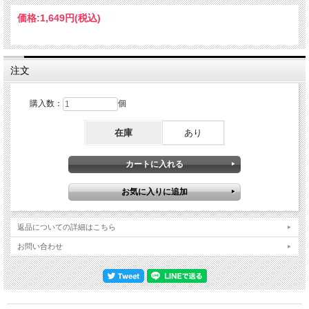
などの断片的な映像とは雲伝の差。そして最新アルバム『ヒット・ミー・ハード・
アンド・ソフト』から、もちろん過去の代表ナンバーまで、これまでのキャリア総
価格:
1,649円
(税込)
括といえるライブは広いステージを全力疾走したり、オーディエンスに呼びかけた
り、とにかく楽し気なパフォーマンスが全開で、また中盤ではステージ中央にコー
ラス隊を招き、アコースティックで2ndアルバムの「Your Power」、最新作からの
「SKINNY」などもじっくり披露し、終盤にさしかかれば「bury a friend」をはじ
めとするアップテンポのナンバーで会場を盛り上げたりと、終始自由でハッピーな
注文
雰囲気に包まれた素晴らしい一夜を完全再現したファン必携の来日限定メモリア
ル・アイテム。Live at Saitama Super Arena, Saitama, Japan 16th August 2025 :
ORIGINAL MASTER : Multiple Stereo IEM Matrix Recording / Original HQ. Audience
購入数：
個
Shot Disc 1 : 01. Intro 02. CHIHIRO 03. LUNCH 04. NDA 05. Therefore I Am 06.
WILDFLOWER 07. when the party's over 08. THE DINER 09. ilomilo 10. bad guy 11.
在庫
あり
my future 12. THE GREATEST 13. Your Power Disc 2 : 01. SKINNY 02. TV 03.
BITTERSUITE 04. bury a friend 05. Oxytocin 06. Guess(Charli xcx cover) 07.
everything i wanted 08. BLUE 09. lovely / BLUE / ocean eyes 10. L'AMOUR DE MA
VIE(OVER NOW EXTENDED EDIT) 11. band introduction 12. What Was I Made
For? 13. Happier Than Ever 14. BIRDS OF A FEATHER 15. Outro DVD : 01. Intro
02. CHIHIRO 03. LUNCH 04. NDA 05. Therefore I Am 06. WILDFLOWER 07. when
the party's over 08. THE DINER 09. ilomilo 10. bad guy 11. my future 12. THE
GREATEST 13. Your Power 14. SKINNY 15. TV 16. BITTERSUITE 17. bury a friend
18. Oxytocin 19. Guess(Charli xcx cover) 20. everything i wanted 21. BLUE 22.
返品についての詳細はこちら
lovely / BLUE / ocean eyes 23. L'AMOUR DE MA VIE(OVER NOW EXTENDED
EDIT) 24. band introduction 25. What Was I Made For? 26. Happier Than Ever 27.
お問い合わせ
BIRDS OF A FEATHER 28. Outro