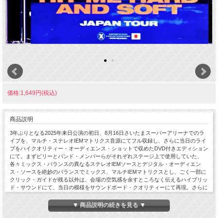
価格:1,649円(税込)
商品説明
3年ぶりとなる2025年来日公演の初日、8月16日さいたまスーパーアリーナでのラ
イブを、マルチ・ステレオIEMマトリクス音源にてフル収録し、さらに当日のライ
ブをハイクオリティー・オーディエンス・ショットで収めたDVD付きエディション
にて。まずビリーとバンド・メンバーらがそれぞれステージ上で使用していた、
各々ミックス・バランスの異なるステレオIEMソースとデジタル・オーディエン
ス・ソースを絶妙のバランスでミックス、マルチIEMマトリクスとし、ごく一部に
クリック・ガイドが残る以外は、会場の空気感を余すところなく伝えるハイブリッ
ド・サウンドにて、当日の模様をサウンドボード・クオリティーにて再現。さらに
デジタル・カメラによるDVD映像は4Kマスターからの収録で、障害物もほぼ無い
終始安定した良好ショットであり、しかも音声パートはCDのマルチIEMマトリク
▼ 商品説明の続きを見る ▼
ス・ソースをシンクロさせており、その音声も含めてそのクオリティーはYoutube