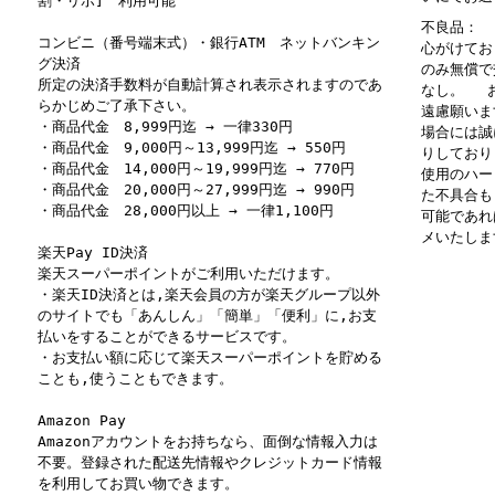
割・リボ] 利用可能
不良品： 
コンビニ（番号端末式）・銀行ATM ネットバンキン
心がけてお
グ決済
のみ無償で
所定の決済手数料が自動計算され表示されますのであ
なし。 お
らかじめご了承下さい。
遠慮願いま
・商品代金 8,999円迄 → 一律330円
場合には誠
・商品代金 9,000円～13,999円迄 → 550円
りしており
・商品代金 14,000円～19,999円迄 → 770円
使用のハー
・商品代金 20,000円～27,999円迄 → 990円
た不具合も
・商品代金 28,000円以上 → 一律1,100円
可能であれ
メいたしま
楽天Pay ID決済
楽天スーパーポイントがご利用いただけます。
・楽天ID決済とは,楽天会員の方が楽天グループ以外
のサイトでも「あんしん」「簡単」「便利」に,お支
払いをすることができるサービスです。
・お支払い額に応じて楽天スーパーポイントを貯める
ことも,使うこともできます。
Amazon Pay
Amazonアカウントをお持ちなら、面倒な情報入力は
不要。登録された配送先情報やクレジットカード情報
を利用してお買い物できます。