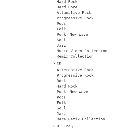
Hard Rock
Hard Core
Altanative Rock
Progressive Rock
Pops
Folk
Punk・New Wave
Soul
Jazz
Music Video Collection
Remix Collection
CD
Alternative Rock
Progressive Rock
Rock
Hard Rock
Punk・New Wave
Pops
Folk
Soul
Jazz
Rare Remix Collection
Blu-raｙ