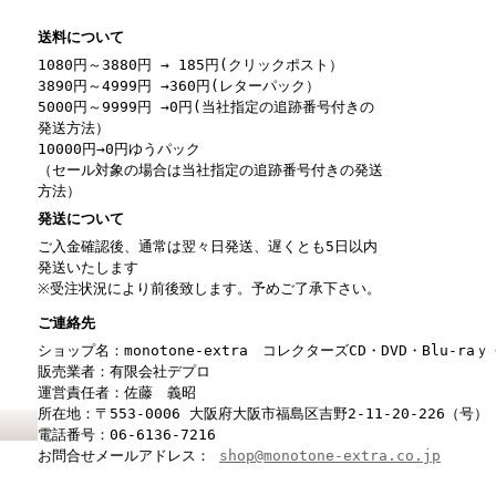
送料について
1080円～3880円 → 185円(クリックポスト）
3890円～4999円 →360円(レターパック）
5000円～9999円 →0円(当社指定の追跡番号付きの
発送方法）
10000円→0円ゆうパック
（セール対象の場合は当社指定の追跡番号付きの発送
方法）
発送について
ご入金確認後、通常は翌々日発送、遅くとも5日以内
発送いたします
※受注状況により前後致します。予めご了承下さい。
ご連絡先
ショップ名：monotone-extra コレクターズCD・DVD・Blu-r
販売業者：有限会社デプロ
運営責任者：佐藤 義昭
所在地：〒553-0006 大阪府大阪市福島区吉野2-11-20-226（号）
電話番号：06-6136-7216
お問合せメールアドレス：
shop@monotone-extra.co.jp