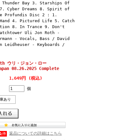
 Thunder Bay 3. Starships Of
7. Cyber Dreams 8. Spirit of
e Profundis Disc 2 : 1.
Hand 4. Pictured Life 5. Catch
tion 8. In Trance 9. Don't
atchtower Uli Jon Roth -
rmann - Vocals, Bass / David
n Leidheuser - Keyboards /
 Roth ウリ・ジョン・ロー
apan 08.26.2025 Complete
1,649円 (税込)
個
庫あり
返品についての詳細はこちら