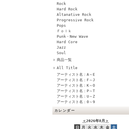
Rock
Hard Rock
Altanative Rock
Progressive Rock
Pops
Ｆｏｌｋ
Punk・New Wave
Hard Core
Jazz
Soul
商品一覧
All Title
アーティスト名：A～E
アーティスト名：F～J
アーティスト名：K～O
アーティスト名：P～T
アーティスト名：U～Z
アーティスト名：0～9
カレンダー
＜
2026年8月
＞
日
月
火
水
木
金
土