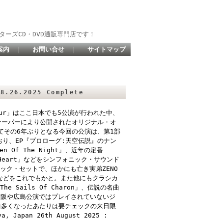
ターズCD・DVD通販専門店です！
案内
｜
お問い合せ
｜
サイトマップ
.26.2025 Complete
 Tour」はここ日本でも5公演が行われた中、
テーパーにより公開されたオリジナル・オ
てその6年ぶりとなる今回の公演は、第1部
り、EP『プロローグ:天空伝説』のナン
 Of The Night」、近年の定番
Of Heart」などをシンフォニック・サウンド
ック・セットで、ほかにも亡き実弟ZENO
ンバーなどをこれでもかと。また他にもクラシカ
The Sails Of Charon」、伝説の名曲
先の大阪や広島公演ではプレイされていないジ
1曲多くなったあたりは要チェックの来日限
 Japan 26th August 2025 :