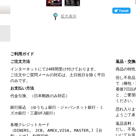
拡大表示
ご利用ガイド
ご注文方法
返品・交換
インターネットにて24時間受け付けております。
商品の特性
ご注文やご質問メールの対応は、土日祝日を除く平日
但し不良品
のみです。
て（梱包・
お支払い方法
着後7日以
と、ご要望
代金引換、（日本郵政のみ対応）
ください。
銀行振込 （ゆうちょ銀行・ジャパンネット銀行・ミ
恐れ入りま
ズホ銀行・三菱UFJ銀行）
ようご了承
返品送料：
各種クレジットカード
だし、不良
（DINERS, JCB, AMEX,VISA, MASTER,) [分
いにてお送