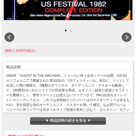
価格:1,649円(税込)
商品説明
1982年『GHOST IN THE MACHINE』リリースに伴う全米ツアーの合間、9月3日
カリフォルニアで開催された第1回目の「USフェスティバル」初日に、トリとして
出演した際の模様を、2種類のオリジナル・オーディエンス・マスターを駆使し
て、1時間32分にわたりライブの完全形を再現。まずメイン録音の音源クオリティ
ーが素晴らしく、野外ステージとは思えないクリアーさで、PAの出音をダイレク
トにキャッチしており、これでは未収録だったパートはややクオリティーは劣るも
のの、充分良質な別のオーディエンス・マスターを用いて補完。なお同アルバム・
リリースに伴うツアーは完全フルライブ音源が意外に少なく、またホーン・セクシ
ョン3人が加わっているところや、「Hungry For You」「When The World Is
Running Down」「Shadows In The Rain」など、このツアー後には演奏されなくな
▼ 商品説明の続きを見る ▼
った曲も多数ゆえ、ファンはやはり要チェック。Live at Glen Helen Regional Park,
San Bernardino, CA, USA 3rd September 1982 Disc 1 : 1. Voices Inside My Head 2.
Message In A Bottle 3. Every Little Thing She Does Is Magic 4. Walking On The