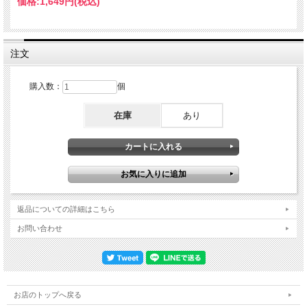
価格:
1,649円
(税込)
Moon 5. Band Introductions 6. Spirits In The Material World 7. Hungry For You
(J'aurais Toujours Faim De Toi) 8. When The World Is Running Down, You Make
The Best Of What's Still Around 9. The Bed's Too Big Without You 10. De Do Do Do,
De Da Da Da 11. Demolition Man 12. Shadows In The Rain Disc 2 : 1. Bring On The
Night 2. Driven To Tears 3. One World (Not Three) 4. Invisible Sun 5. Roxanne 6.
注文
Don't Stand So Close To Me 7. Can't Stand Losing You / Reggatta de Blanc 8. So
Lonely
購入数：
個
在庫
あり
返品についての詳細はこちら
お問い合わせ
お店のトップへ戻る