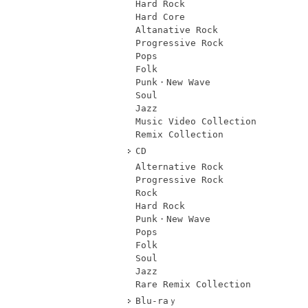
Hard Rock
Hard Core
Altanative Rock
Progressive Rock
Pops
Folk
Punk・New Wave
Soul
Jazz
Music Video Collection
Remix Collection
CD
Alternative Rock
Progressive Rock
Rock
Hard Rock
Punk・New Wave
Pops
Folk
Soul
Jazz
Rare Remix Collection
Blu-raｙ