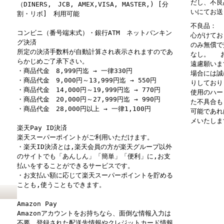
だし、不良
（DINERS, JCB, AMEX,VISA, MASTER,) [分
いにてお送
割・リボ] 利用可能
不良品： 
コンビニ（番号端末式）・銀行ATM ネットバンキン
心がけてお
グ決済
のみ無償で
所定の決済手数料が自動計算され表示されますのであ
なし。 お
らかじめご了承下さい。
遠慮願いま
・商品代金 8,999円迄 → 一律330円
場合には誠
・商品代金 9,000円～13,999円迄 → 550円
りしており
・商品代金 14,000円～19,999円迄 → 770円
使用のハー
・商品代金 20,000円～27,999円迄 → 990円
た不具合も
・商品代金 28,000円以上 → 一律1,100円
可能であれ
メいたしま
楽天Pay ID決済
楽天スーパーポイントがご利用いただけます。
・楽天ID決済とは,楽天会員の方が楽天グループ以外
のサイトでも「あんしん」「簡単」「便利」に,お支
払いをすることができるサービスです。
・お支払い額に応じて楽天スーパーポイントを貯める
ことも,使うこともできます。
Amazon Pay
Amazonアカウントをお持ちなら、面倒な情報入力は
不要。登録された配送先情報やクレジットカード情報