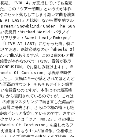
初期。『VOL.4』が完成していても発売
した。この「ツアー初期」というのが本作
すぐにセット落ちしてしまう激レア曲を演奏
VE AT LAST』と比較しながら歴史的フル
am／Snowblind／Under The Sun
黒い安息日：Wicked World・パラノイ
リアリティ：Sweet Leaf／Embryo／
73』『LIVE AT LAST』になかった曲。特に
ておき、絶対必聴なのが「Wheels Of
いろいろなレア曲がありますが、この２曲のレア度
ト録音が本作なのです（なお、音質が数ラ
CONFUSION』でお楽しみ聴けます）。※
eels Of Confusion」は再結成時代
したし、大幅にキーが落とされてほとんど
現した至高のサウンド そもそもデイトン録音
に音が良い名録音なのですが、本作はその最高峰
ITION』から復刻されているのですが、これは
IN」の細密マスタリングで磨き直した銘品中
ズも綺麗に消去され、さらに位相の補正も絶
終始ビシッと安定しているのです。さすが
のクオリティは「ツアーNo.2」。その極上
eels Of Confusion」を楽しめるフ
』さえ凌駕するもう１つの頂点作。位相修正
(ハムノイズ)除去で不快なノイズ除去。か