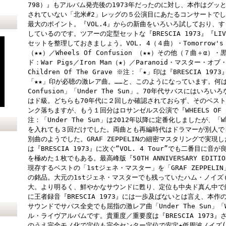
798）』もアルバム発売後の1973年だったのに対し、本作はグッと
されていない「北米#2」レッグの５公演目にあたるコンサートで
最大のポイント。『VOL.4』からの新曲をいろいろ試しており、
しているのです。ツアーの定型セットな『BRESCIA 1973』『LI
セットを整理しておきましょう。VOL. 4（４曲）・Tomorrow's Dre
（★★）／Wheels Of Confusion （★★）その他（７曲＋α）・
ド：War Pigs／Iron Man（★）／Paranoid・マスター・オブ・
Children Of The Grave ※注：「★」印は『BRESCIA 19
「★★」印が必聴の激レア曲。……と、このようになっています。何はさ
Confusion」「Under The Sun」。70年代サバスには
はド級。どちらも70年代に２回しか確認されておらず、そのベス
ンク落ちますが、もう１回分はロサンゼルス公演で『WHEELS OF 
注：「Under The Sun」は2012年以降に定番化しましたが、「Wh
を入れても３回だけでした。両曲とも再編時代はドラマーが別人で
別曲のようでした。GRAF ZEPPELINの細密マスタリングで実
は『BRESCIA 1973』に次ぐ“VOL. 4 Tour”でも二番目
を極めた１枚でもある。最高峰版『50TH ANNIVERSARY ED
現存するベストの「1stジェネ・マスター」を「GRAF ZEPPEL
の銘品。大元の1stジェネ・マスターでも残っていたハム・ノイ
大。より明るく、鮮やかなサウンドに甦り、定位も中央ド真ん中で
に王者録音『BRESCIA 1973』には一歩及ばないとは言え、本作
サウンドでサバス全史でも屈指の激レア曲「Under The Sun」「Wh
ル・ライヴアルバムです。貴重度／重要度は『BRESCIA 1973
のうえ完全モノ化で定位も完全センター定位で安定★低周波ノイズ