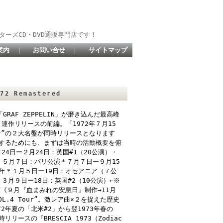
ターズCD・DVD通販専門店です！
案内
｜
お問い合せ
｜
サイトマップ
72 Remastered
RAF ZEPPELIN」が磨き込んだ最高峰
連作リリースの前編。「1972年７月15
ur”の２大名盤が同時リリースとなります
するためにも、まずは当時の活動概要を俯
4日ー２月24日：英国#1（20公演）・
》・５月７日：パリ公演＊７月７日ー９月15
73年＊１月５日ー19日：オセアニア（７公
3＊３月９日ー18日：英国#2（10公演）←※
VAL出演《９月『血まみれの安息日』制作→11月
L.4 Tour”。激レア曲×２を捉えた歴史
972年夏の「北米#2」から翌1973年春の
時リリースの『BRESCIA 1973（Zodiac