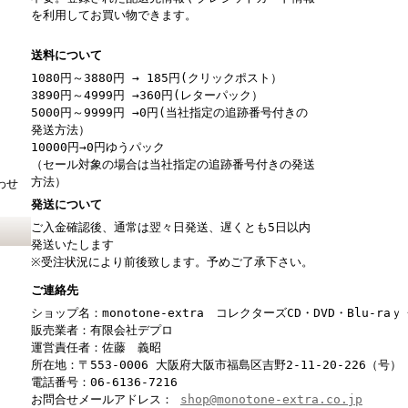
を利用してお買い物できます。
送料について
1080円～3880円 → 185円(クリックポスト）
3890円～4999円 →360円(レターパック）
5000円～9999円 →0円(当社指定の追跡番号付きの
発送方法）
10000円→0円ゆうパック
（セール対象の場合は当社指定の追跡番号付きの発送
方法）
わせ
発送について
ご入金確認後、通常は翌々日発送、遅くとも5日以内
発送いたします
※受注状況により前後致します。予めご了承下さい。
ご連絡先
ショップ名：monotone-extra コレクターズCD・DVD・Blu-r
販売業者：有限会社デプロ
運営責任者：佐藤 義昭
所在地：〒553-0006 大阪府大阪市福島区吉野2-11-20-226（号）
電話番号：06-6136-7216
お問合せメールアドレス：
shop@monotone-extra.co.jp