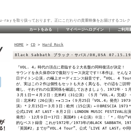
lu-raｙを取り扱っております。正にこだわりの貴重映像をお届けするコレク
カートをみる
｜
マイページへログイン
｜
ご利用
HOME
>
CD
>
Hard Rock
Black Sabbath ブラック・サバス/OH,USA 07.15.19
『VOL. 4』時代の頂点に君臨する２大名盤の同時復活が決定！ 「G
サウンドを永久保存CDで復刻リリース決定です!!本作は、そんな２
日デイトン公演」の極上オーディエンス録音です。“VOL. 4 To
が、実はこの２作は個性もセットも大きく異なる。その辺をご説明
瞰し、それぞれの位置関係を確認しておきましょう。1972年・１月2
３月１日ー４月２日：北米#1（31公演）《５月『VOL.4』完成
日：北米#2（26公演）←★ココ★《９月25日『VOL.4』発売》19
演）＊２月15日ー３月３日：欧州（15公演）←※BRESCIA 197
公式LIVE AT LAST・８月２日：LONDON MUSIC FESTI
発売》・12月９日ー17日：英国#3（４公演）※注：「＊」印が“VO
的なベスト録音 これが1972年／1973年のBLACK SABBATH。1
「英国#2」までが“VOL.4 Tour”。公式『LIVE AT LAST』や同