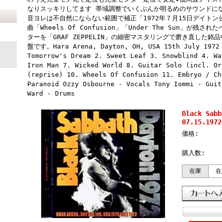
なりスッキリしてます 帯域調整でいくぶんか明るめのサウンドになってお
音ヨレは不自然にならない範囲で補正「1972年７月15日デイト
曲「Wheels Of Confusion」「Under The Sun」が
ターを「GRAF ZEPPELIN」の細密マスタリングで磨き直した銘品中
盤です。Hara Arena, Dayton, OH, USA 15th July 1972 
Tomorrow's Dream 2. Sweet Leaf 3. Snowblind 4. Wa
Iron Man 7. Wicked World 8. Guitar Solo (incl. Or
(reprise) 10. Wheels Of Confusion 11. Embryo / Ch
Paranoid Ozzy Osbourne - Vocals Tony Iommi - Guit
Ward - Drums
Black Sa
07.15.1972
価格:
購入数:
在庫
在