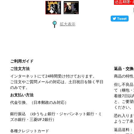
拡大表示
ご利用ガイド
ご注文方法
返品・交換
インターネットにて24時間受け付けております。
商品の特性
ご注文やご質問メールの対応は、土日祝日を除く平日
但し不良品
のみです。
て（梱包・
お支払い方法
着後7日以
と、ご要望
代金引換、（日本郵政のみ対応）
ください。
銀行振込 （ゆうちょ銀行・ジャパンネット銀行・ミ
恐れ入りま
ズホ銀行・三菱UFJ銀行）
ようご了承
返品送料：
各種クレジットカード