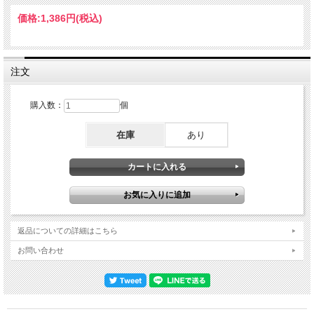
す。２ndセットの"Search & Destroy"のイントロで欠落部が、またラストの"Take A
Chance With Me"の後半で録音機材トラブルと思われるノイズでフェイドアウトし
価格:
1,386円
(税込)
ているのが惜しいところですがそれ以外は欠落なく収録されています。マクシス・
カンサス・シティで行われた３日連続ギグの最終日となったこの日、アーサー・ケ
インの証言によると６００人ほどのキャパに４０００人のオーディエンスが押しか
けたと回想している。ミック・ジョーンズはクラッシュの２ndアルバム『動乱 野
獣を野に放て』のミキシングでタイミング良くニューヨークに滞在していた事で出
注文
演したと言われており、同年９月２８～３０日のライブからセレクトされたアルバ
ム『SID SINGS』ではショートバージョンしか聴けなかった"My Way"、ピストル
ズの"No Lip"が聴けるのも見逃せません！Max's Kansas City,New York,NY USA
購入数：
個
September 7, 1978 First Show: 01.tuning 02.Search & Destroy 03.I Wanna Be Your
Dog 04.No Lip 05.Something Else 06.Belson Was A Gas 07.Stepping Stone
在庫
あり
08.Chinese Rocks 09.My Way 10.encore 11.Take A Chance With Me 12.outro
Second Show: 13.Search & Destroy(Incomplete) 14.I Wanna Be Your Dog
15.Belson Was A Gas 16.No Lip 17.Something Else 18.Stepping Stone 19.Chinese
Rocks 20.Take A Chance With Me(Incomplete / Inc.noise) Jerry Nolan, Mick Jones,
Arthur Killer Kane & Steve Dior
返品についての詳細はこちら
お問い合わせ