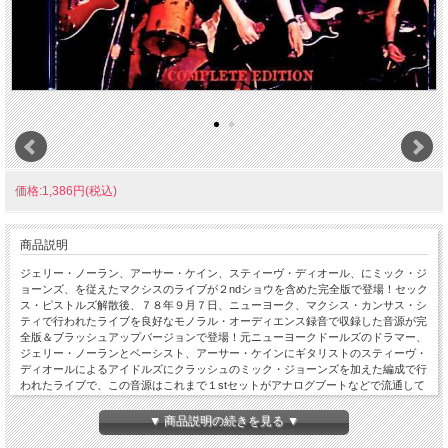
価格:1,386円(税込)
商品説明
ジェリー・ノーラン、アーサー・ケイン、スティーヴ・ディオール、にミック・ジ
ョーンズ、を従えたマクシスのライブが２ndショウを含めた完全版で登場！セック
ス・ピストルズ解散後、７８年９月７日、ニューヨーク、マクシス・カンサス・シ
ティで行われたライブを良好なモノラル・オーディエンス録音で収録した音源が完
全版＆ブラッシュアップバージョンで登場！元ニューヨークドールズのドラマー、
ジェリー・ノーランとベーシスト、アーサー・ケインにギタリストのスティーヴ・
ディオールによるアイドルズにクラッシュのミック・ジョーンズを加えた編成で行
われたライブで、この音源はこれまで１stセットがアナログブートなどで流通して
いました。本作では２ndセットを含めマスター・カセットからダイレクトにデジタ
ル・トランスファーされており、モノラルながらヴォーカルを含めバランスよく収
▼ 商品説明の続きを見る ▼
録されています。またマスターに起因するピッチのズレは丁寧に補正されていま