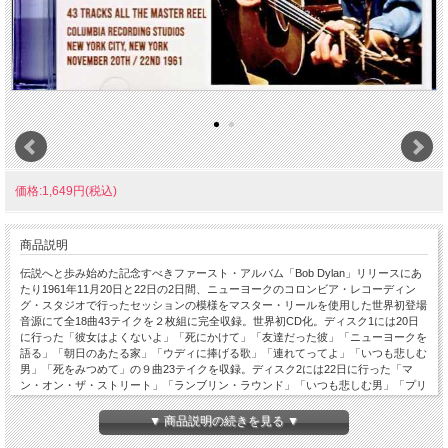
価格:1,649円(税込)
商品説明
伝説へと歩み始めた記念すべきファースト・アルバム「Bob Dylan」リリースにあ
たり1961年11月20日と22日の2日間、ニューヨークのコロンビア・レコーディン
グ・スタジオで行ったセッションの模様をマスター・リールを使用した世界初登場
音源にて全18曲43テイクを２枚組に完全収録。世界初CD化。ディスク1には20日
に行った「彼女はよくないよ」「死にかけて」「友達だった彼」「ニューヨークを
語る」「朝日のあたる家」「ウディに捧げる歌」「連れてってよ」「いつも悲しむ
男」「死をみつめて」の９曲23テイクを収録。ディスク2には22日に行った「マ
ン・オン・ザ・ストリート」「ランブリン・ラウンド」「いつも悲しむ男」「プリ
ティ・ペギー・オウ」「僕の墓をきれいにして」「ゴスペル・プラウ」「ハイウェ
イ51」「貨物列車のブルース」「ハウス・カーペンター」の9曲20曲テイクを収
▼ 商品説明の続きを見る ▼
録。各テイクごとのカウント開始から終了まで、さらには合間のディランとジョ