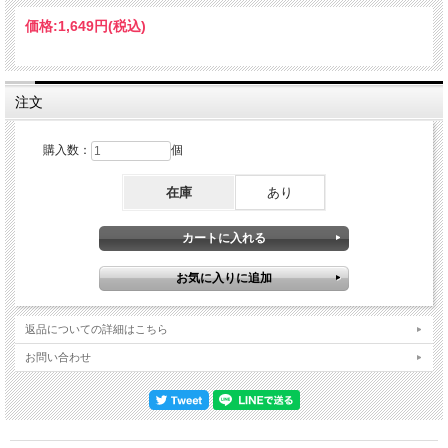
1987”の全体像。本作のロサンゼルス公演は最終盤の「北米#2」の一幕でした。実
は公式『U2/魂の叫び』も『TEMPE 1987 35mm Master』も同じ「北米#2」レッ
価格:
1,649円
(税込)
グ。さらに日程をフォーカスし、それぞれの位置関係を見ていきましょう。「北米
#2」の詳細・９月10日ー11月７日（31公演）＊11月８日：デンバー公演（公式７
曲）＊11月11日：サンフランシスコ公演（公式１曲）・11月12日ー17日（４公
演）＊11月18日：ロサンゼルス公演 ←★本作★・11月22日＋23日（２公演）＊
11月24日：フォートワース公演（公式１曲）・11月26日＋28日（２公演）＊11月
注文
30日：サン・スタジオ（公式１曲）・12月３日ー12日（６公演）＊12月19日＋20
日『TEMPE 1987 35mm Master』（＆公式５曲）最新AI技術が生み出した新時代の
最高峰更新サウンド ……と、このようになっています。このショウはプロショッ
購入数：
個
トが残された事でも知られ、当店でも似たタイトルの最高峰版『LOS ANGELES
NOVEMBER 1987 2ND NIGHT SBD/AUD MATRIX』が人気。本作は、その音声落
在庫
あり
とし。。。では、あ・り・ま・せ・ん。同じショウではありますが、まったく異な
る新マスター。海外マニアが制作した最新サウンドボード・アルバムなのです そ
のポイントは、最新技術によるAIによるリミックス。前述の映像版『SBD/AUD
MATRIX』はその名の通りオーディエンス録音とのマトリクス・サウンドでした
が、本作は純度100％のサウンドボードのまま、根底から生まれ変わった超アップ
グレード・サウンドです。その工程は他の「Remix & Remaster」シリーズと同
じ。プロショットの音声をAI技術で分解して各楽器別にトラック分け。それぞれ個
別に最適なサウンド調整を行った上で再ミックスしているのです。そのアップグレ
ード感は「完全別モノ」。元のプロショット版をご存知の方なら軽く平坦で奇妙な
返品についての詳細はこちら
バランスの音声をご記憶かも知れませんが、あのペタペタしたサウンドボードが、
まさかまさかの大変貌。ダイナミック・レンジや奥行きが大幅に拡大し、各音域の
お問い合わせ
バランスも美しく整っている。詰まっていた高音は輝きながらどこまでも伸び、ス
ポイルされていた重低音はアタック音の１つひとつが五臓を蹴り上げ、自然な重み
で六腑を揺らす。潰れていた中音域も密度たっぷりでパンチ感がある。さらに言い
ますと、平坦から立体化した事で生まれた空間の透明度も素晴らしい。１音１音の
輪郭がキリッと際立ちつつ、ハムノイズやテープノイズも大幅に解消。詳細は明か