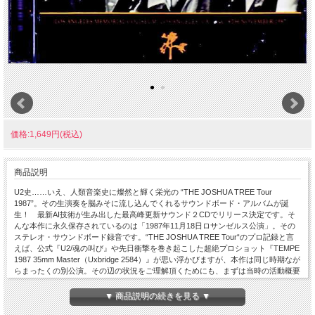
価格:1,649円(税込)
商品説明
U2史……いえ、人類音楽史に燦然と輝く栄光の “THE JOSHUA TREE Tour
1987”。その生演奏を脳みそに流し込んでくれるサウンドボード・アルバムが誕
生！ 最新AI技術が生み出した最高峰更新サウンド２CDでリリース決定です。そ
んな本作に永久保存されているのは「1987年11月18日ロサンゼルス公演」。その
ステレオ・サウンドボード録音です。“THE JOSHUA TREE Tour“のプロ記録と言
えば、公式『U2/魂の叫び』や先日衝撃を巻き起こした超絶プロショット『TEMPE
1987 35mm Master（Uxbridge 2584）』が思い浮かびますが、本作は同じ時期なが
らまったくの別公演。その辺の状況をご理解頂くためにも、まずは当時の活動概要
から始めましょう。1987年《３月９日『THE JOSHUA TREE』発売》・４月２日
ー５月16日：北米#1（29公演・５月27日ー８月８日：欧州（31公演）・９月10日
▼ 商品説明の続きを見る ▼
ー12月20日：北米#2（50公演）←★ココ★ これが“THE JOSHUA TREE Tour