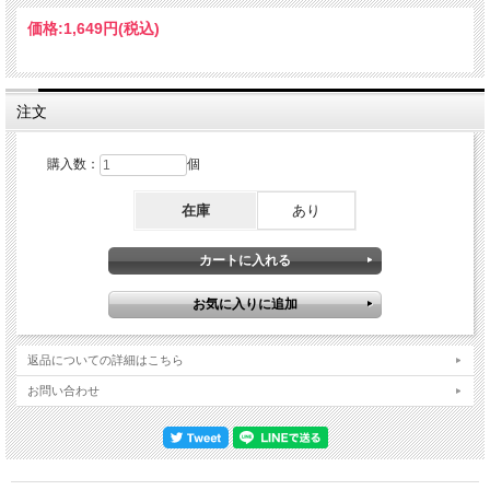
WEBキャスト・オンエアーからのマスター・クオリティー、プロショット映像に
て収録。これはストリーミング限定配信からの映像で、ジョン・メレンキャンプの
価格:
1,649円
(税込)
紹介から5曲のみ23分の収録ながら、近年数少ない貴重なプロショット映像であ
り、しかもブルーレイならではの大容量を活かして、元素材そのままのHDクオリ
ティーであり、音声パートもカンペキなPCMステレオにて。 CD : 1. Masters Of
War/2. I Can Tell/3. Forgetful Heart/4. Axe and the Wind/5. To Ramona/6. Early
Roman Kings/7. Under The Red Sky/8. I'll Make It All Up To You/9. All Along The
注文
Watchtower/10. 'Til I Fell In Love With You/11. Desolation Row/12. Love Sick/13.
Share Your Love With Me/14. Blind Willie McTell/15. Soon After Midnight/16. Highway
61 Revisited/17. Don't Think Twice, It's All Right OUTLAW MUSIC FESTIVAL 2025 :
購入数：
個
at Alpine Valley Music Theatre, East Troy, Wisconsin, USA September 19th 2025
Blu-ray : 1. Intro by John Mellencamp/2. All Along The Watchtower/3. I Can Tell/4. To
在庫
あり
Ramona/5. Highway 61 Revisited 6. Don't Think Twice, It's All Right FARM AID 2025
: at Huntington Bank Stadium, Minneapolis, Minnesota, USA September 20th 2025 :
Full HD 1920x1080 NTSC Wide 16:9 Linear PCM Stereo time 23min Bob Dylan -
vocals, piano, guitar, harmonica / Bob Britt - guitar / Doug Lancio - guitar / Tony
Garnier - bass / Matt Katz-Bohen - keyboards / Anton Fig - drums
返品についての詳細はこちら
お問い合わせ