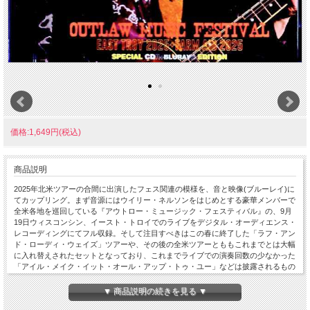
価格:1,649円(税込)
商品説明
2025年北米ツアーの合間に出演したフェス関連の模様を、音と映像(ブルーレイ)に
てカップリング。まず音源にはウイリー・ネルソンをはじめとする豪華メンバーで
全米各地を巡回している『アウトロー・ミュージック・フェスティバル』の、9月
19日ウィスコンシン、イースト・トロイでのライブをデジタル・オーディエンス・
レコーディングにてフル収録。そして注目すべきはこの春に終了した「ラフ・アン
ド・ローディ・ウェイズ」ツアーや、その後の全米ツアーとももこれまでとは大幅
に入れ替えされたセットとなっており、これまでライブでの演奏回数の少なかった
「アイル・メイク・イット・オール・アップ・トゥ・ユー」などは披露されるもの
の、他はかなり変えており全体的に60&70年代の代表ナンバーが増えているのは嬉
しいところ。さらに映像ブルーレイこの翌日20日ミネアポリスで行われた、今年
▼ 商品説明の続きを見る ▼
40周年目を迎えたチャリティ・イベント『ファーム・エイド』でのライブを、