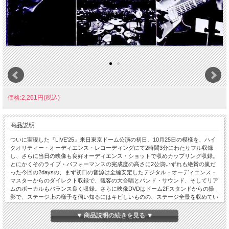
価格:2,261円(税込)
商品説明
ついに実現した『LIVE’25』来日東京ドーム公演の初日、10月25日の模様を、ハイ
クオリティー・オーディエンス・レコーディングにて2時間3分にわたりフル収録
し、さらに当日の映像も良好オーディエンス・ショットで収めカップリング収録。
とにかくそのライブ・パフォーマンスの完成度の高さに2公演いずれも絶賛の嵐だ
った今回の2daysの、まず初日の音源は全編安定したデジタル・オーディエンス・
マスターからのダイレクト収録で、観客の大合唱とバンド・サウンド、そしてリア
ムのボーカルもバランス良く収録。さらに映像DVDはドーム2Fスタンドからの撮
影で、ステージ上の様子を伺い知るにはキビしいものの、ステージ全景を収めてい
るのでスクリーンの演出などはしっかり捉えており、よってフィナーレ
「Champagne Supernova」で2人が笑いながらじゃれ合うシーンなどもばっちり
▼ 商品説明の続きを見る ▼
と。そして今回の「live’25」定番のセット構成でライブは進む中、至福のセットリ