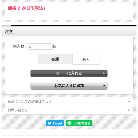
ストに完成型といえるバンド・アンサンブル、そして何より楽し気にプレイするリ
アム&ノエルの姿と、これまでの来日歴でもベストと断言できる今回の2公演は、
価格:
2,261円
(税込)
ファンにとっては全て永久保存しておきたい来日限定メモリアル・アイテム。Live
at Tokyo Dome, Tokyo, Japan 25th October 2025 : from Original Masters /
COLOUR NTSC Approx.123min Disc 1 : 1. Intro 2. This Is Not A Drill 3. Fuckin' In
The Bushes 4. Hello 5. Acquiesce 6. Morning Glory 7. Some Might Say 8. Bring It On
Down 9. Cigarettes & Alcohol 10. Fade Away 11. Supersonic 12. Roll With It 13. Talk
注文
Tonight 14. Half The World Away 15. Little By Little Disc 2 : 1. D'You Know What I
Mean? 2. Stand By Me 3. Cast No Shadow 4. Slide Away 5. Whatever 6. Live
Forever 7. Rock 'n' Roll Star 8. Band Introductions 9. The Masterplan 10. Don't Look
購入数：
個
Back In Anger 11. Wonderwall 12. Champagne Supernova DVD : 1. This Is Not A
Drill 2. Fuckin' In The Bushes 3. Hello 4. Acquiesce 5. Morning Glory 6. Some Might
在庫
あり
Say 7. Bring It On Down 8. Cigarettes & Alcohol 9. Fade Away 10. Supersonic 11.
Roll With It 12. Talk Tonight 13. Half The World Away 14. Little By Little 15. D'You
Know What I Mean? 16. Stand By Me 17. Cast No Shadow 18. Slide Away 19.
Whatever 20. Live Forever 21. Rock 'n' Roll Star 22. Band Introductions 23. The
Masterplan 24. Don't Look Back In Anger 25. Wonderwall 26. Champagne
Supernova Liam Gallagher - lead vocals, tambourine / Noel Gallagher - lead guitar,
vocals / Paul Arthurs – guitar / Gem Archer – guitar / Andy Bell – bass / Joey
Waronker - drums
返品についての詳細はこちら
お問い合わせ