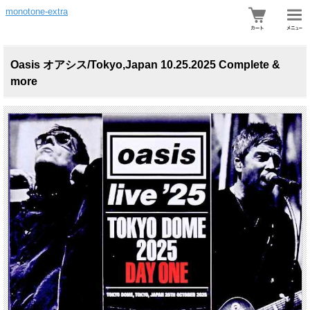
monotone-extra
Oasis オアシス/Tokyo,Japan 10.25.2025 Complete &
more