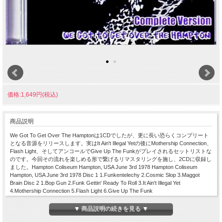
価格:1,649円(税込)
商品説明
We Got To Get Over The Hamptonは1CDでしたが、更に長い恐らくコンプリート
となる音源をリリースします。実はIt Ain't Illegal Yetの後にMothership Connection、
Flash Light、そしてアンコールでGive Up The Funkがプレイされるセットリストな
のです。今回その流れを楽しめる形で繋げるリマスタリングを施し、2CDに収録し
ました。Hampton Coliseum Hampton, USA June 3rd 1978 Hampton Coliseum
Hampton, USA June 3rd 1978 Disc 1 1.Funkentelechy 2.Cosmic Slop 3.Maggot
Brain Disc 2 1.Bop Gun 2.Funk Gettin' Ready To Roll 3.It Ain't Illegal Yet
4.Mothership Connection 5.Flash Light 6.Give Up The Funk
▼ 商品説明の続きを見る ▼