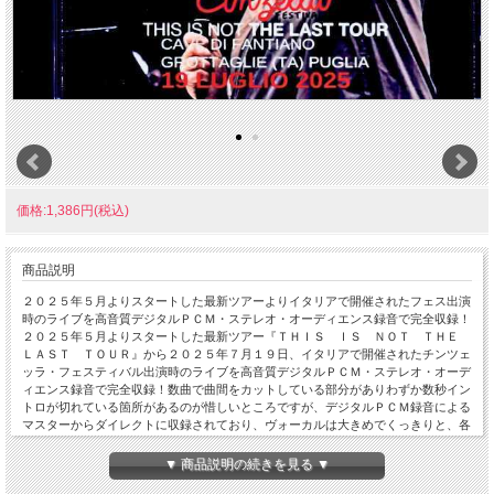
価格:1,386円(税込)
商品説明
２０２５年５月よりスタートした最新ツアーよりイタリアで開催されたフェス出演
時のライブを高音質デジタルＰＣＭ・ステレオ・オーディエンス録音で完全収録！
２０２５年５月よりスタートした最新ツアー『ＴＨＩＳ ＩＳ ＮＯＴ ＴＨＥ
ＬＡＳＴ ＴＯＵＲ』から２０２５年７月１９日、イタリアで開催されたチンツェ
ッラ・フェスティバル出演時のライブを高音質デジタルＰＣＭ・ステレオ・オーデ
ィエンス録音で完全収録！数曲で曲間をカットしている部分がありわずか数秒イン
トロが切れている箇所があるのが惜しいところですが、デジタルＰＣＭ録音による
マスターからダイレクトに収録されており、ヴォーカルは大きめでくっきりと、各
パート共に非常にバランスよく、レンジも広く奥行きのある迫力抜群のクリアな音
質で収録されています。ジョンがアフリカ・バンバータとコラボしビル・ラズウェ
▼ 商品説明の続きを見る ▼
ルのプロデュースで８４年にリリースした"World Destruction"、そして"Death