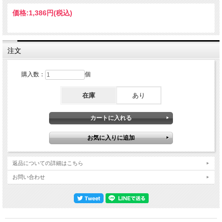
Disco"、"Flowers Of Romance"など初期のナンバーを含めこれまでの作品を統括す
るようなセットリストで、ラストにプレイされた"Annalise/Attack/Chant"の怒涛の
価格:
1,386円
(税込)
メドレーも強烈！終始衰えを感じさせないオパワフルなヴォーカルを聴かせるジョ
ン、そしてギターにルー・エドモンズ、ベースにスコット・ファース、そしてドラ
ムスにはブルース・スミスに代わって、ルー・エドモンズの長年の友人でありジョ
ンも彼の腕を絶賛しているマーク・ロバーツが新たに就任しての初のツアーで、マ
ークを迎えてのニューアルバムのレコーディングについてもジョンは言及してお
注文
り、ツアータイトルの通り今後の意欲も充分に感じさせる極上パフォーマンス！
Cinzella Festival,Grottaglie, Taranto,Italy July 19,2025 01.Home 02.Know Now
03.Corporate 04.World Destruction 05.Love Song 06.Poptones 07.Death Disco
購入数：
個
08.Flowers Of Romance 09.The Body 10.Warrior 11.Public Image 12.Open Up
13.Rise 14,Annalisa/Attack/Chant
在庫
あり
返品についての詳細はこちら
お問い合わせ