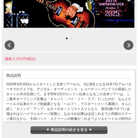
価格:2,261円(税込)
商品説明
2025年9月29日からスタートした北米ツアーから、3公演目となる10月7日アルバカ
ーキでのライブを、デジタル・オーディエンス・レコーディングにてフル収録した
タイトル3CD仕様にて。まず同年2月のロンドン以来となるこの北米ツアーは、こ
こ数年オープニング定番は「キャント・バイ・ミー・ラブ」だったのが、なんとビ
ートルズ以来のライブ初披露となる「ヘルプ！」でスタートという幕開け。さらに
続く「カミング・アップ」も久々のセットリスト入りとなり、冒頭2曲ですでに会
場はやはりハイヴォルテージ状態に。なおそれ以降はほぼこれまでと同様のステー
ジ進行ながら、今回バック・スクリーンの映像がこれまでよりもビートルズ時代の
貴重映像をふんだんに用いた造りとなっており、「ナウ・アンド・ゼン」や「アイ
ヴ・ガット・ア・フィーリング」といった話題のナンバーも含めて、ステージ演出
▼ 商品説明の続きを見る ▼
がさらに進化しているところは大きなポイント。さらにボーナス的に当日と、この