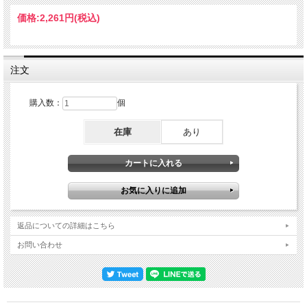
ひとつ前のラスベガス公演での、サウンドチェック・パーティーの模様も追加収
録。こちらは本番でも演奏されていない曲も多数あるので、そのあたりも要チェッ
価格:
2,261円
(税込)
ク。DISC 1 : 01. introduction 02. Help! 03. Coming Up 04. Got To Get You Into My
Life 05. Drive My Car 06. Letting Go 07. Come On To Me 08. Let Me Roll It 09.
Getting Better 10. Let 'Em In 11. My Valentine 12. Nineteen Hundred And Eighty-Five
13. Maybe I'm Amazed 14. I've Just Seen A Face 15. In Spite Of All The Danger 16.
Love Me Do 17. Dance Tonight 18. Blackbird 19. Here Today DISC 2 : 01. Now And
注文
Then 02. Lady Madonna 03. Jet 04. Being For The Benefit Of Mr. Kite! 05.
Something 06. Ob-La-Di, Ob-La-Da 07. Band On The Run 08. Get Back 09. Let It
Be 10. Live And Let Die 11. Hey Jude 12. I've Got A Feeling 13. Sgt. Pepper's
購入数：
個
Reprise 14. Helter Skelter 15. Golden Slumbers - Carry That Weight - The End Live
at Isleta Amphitheater,Albuquerque, New Mexico, USA October 7th 2025 DISC 3 :
在庫
あり
01. greetings 02. Instrumental Jam 03. Honey Don't 04. Drive My Car 05. Flaming
Pie 06. Let 'Em In 07. Women And Wives 08. C Moon 09. Every Night 10. Mrs.
Vandebilt 11. Ram On 12. New 13. Lady Madonna Soundcheck at Isleta
Amphitheater,Albuquerque, New Mexico, USA October 7th 2025 14. Instrumental
Jam 15. Matchbox 16. Got To Get You Into My Life 17. It's So Easy 18. Midnight
Special Soundcheck at Allegiant Stadium, Las Vegas, NV, USA October 4th 2025
返品についての詳細はこちら
お問い合わせ