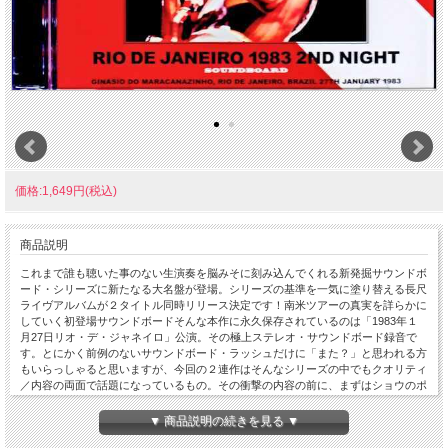
価格:1,649円(税込)
商品説明
これまで誰も聴いた事のない生演奏を脳みそに刻み込んでくれる新発掘サウンドボ
ード・シリーズに新たなる大名盤が登場。シリーズの基準を一気に塗り替える長尺
ライヴアルバムが２タイトル同時リリース決定です！南米ツアーの真実を詳らかに
していく初登場サウンドボードそんな本作に永久保存されているのは「1983年１
月27日リオ・デ・ジャネイロ」公演。その極上ステレオ・サウンドボード録音で
す。とにかく前例のないサウンドボード・ラッシュだけに「また？」と思われる方
もいらっしゃると思いますが、今回の２連作はそんなシリーズの中でもクオリティ
／内容の両面で話題になっているもの。その衝撃の内容の前に、まずはショウのポ
ジション。当時の活動概要は同時リリースとなる『PORTO ALEGRE 1983 1ST
NIGHT SOUNDBOARD（Zodiac 845）』の解説に譲るとして、ここではVAN
▼ 商品説明の続きを見る ▼
HALEN史上唯一の南米ツアーが実現した1983年に絞ってコレクション整理してお