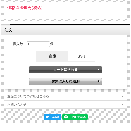
きましょう。1983年：“NO PROBLEM Tour”［ベネズエラ］・１月14日：カラカス
（初日）＊１月15日『CARACAS 1983 SOUNDBOARD』＊１月16日『CARACAS
価格:
1,649円
(税込)
1983 SOUNDBOARD（一部）』［ブラジル］＊１月21日『SAO PAULO 1983 1ST
NIGHT SOUNDBOARD』・１月22日：サンパウロ（２日目）・１月23日：サンパ
ウロ（３日目）・１月26日：リオ・デ・ジャネイロ（初日）＊１月27日：リオ・
デ・ジャネイロ（２日目）←★本作★・１月29日：ベロオリゾンテ公演？＊２月１
日『PORTO ALEGRE 1983 1ST NIGHT SOUNDBOARD』・２月２日：ポルト・
注文
アレグレ（２日目）？［ウルグアイ］・２月５日：ウルグアイ公演［アルゼンチ
ン］・２月11日＋12日：アルゼンチン（２公演）［アメリカ］・５月29日：USフ
ェスティバル出演 ここで「あれ？」となった方は鋭い。実は、現在進行中の新発
購入数：
個
掘シリーズによってツアー日程も大幅に刷新されているのです。カラカス録音やサ
ンパウロ録音が出てきた時も日程情報が更新されましたが、今回のリオ／ポルトア
在庫
あり
レグレに至っては公演数まで変更。これまで存在すら知られていなかったベロオリ
ゾンテ公演の存在にまで言及されるようになりました（もっともベロオリゾンテ／
ポルト・アレグレ２日目は中止になった説もあります）。90分テープ×２本でショ
ウ全景を捉えた長尺ライヴアルバム さて、そんな「リオ２日目」で記録された本
作は、内容もド級。これまでと同様に当時のエンジニア「Roy」なる人物が卓直結
で録音したサウンドボードなわけですが、今回は収録時間がハンパない！ シリー
ズのほとんどが「90分テープ×１本」で録音されており、全長は大体94分前後でし
た。それに対し、本作は「90分テープ×２本」で録音され、全長も約107分という
「ほぼフル・ライヴアルバム」なのです!! もちろん、曲数ボリュームも絶大。こ
返品についての詳細はこちら
れまでのシリーズと比較しながら整理してみましょう。炎の導火線（６曲）・
Runnin' With the Devil／Jamie's Cryin'／Little Dreamer（★）／Ice Cream Man／
お問い合わせ
Ain't Talkin' Bout Love／You Really Got Me (Happy Trails) ダイヴァー・ダウン（７
曲）・The Full Bug／Little Guitars／Where Have All the Good Times Gone!／
Cathedral／Secrets／Intruder／(Oh) Pretty Woman その他（８曲＋α）・伝説の爆
撃機：Dance the Night Away／Somebody Get Me A Doctor (I'm So Glad)／Bottoms
Up!・その他：Romeo Delight／Unchained／Mean Street（★）／God Bless The