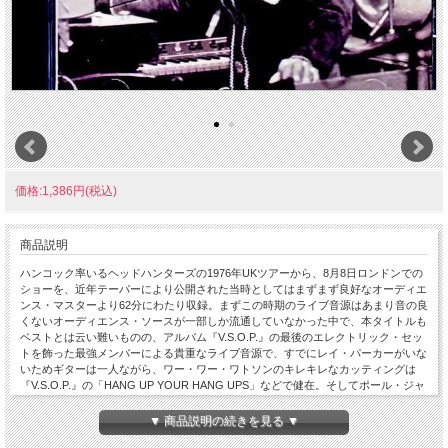
価格:1,386円(税込)
商品説明
ハンコック率いるヘッドハンターズの1976年UKツアーから、8月8日ロンドンでの
ショーを、近年テーパーにより公開された当時としてはまずまず良好なオーディエ
ンス・マスターより62分にわたり収録。まずこの時期のライブ音源はあまり音の良
くないオーディエンス・ソースが一部しか流通していなかった中で、本タイトルも
ベストとは云い難いものの、アルバム『V.S.O.P.』の最後のエレクトリック・セッ
トを飾った最強メンバーによる貴重なライブ音源で、すでにレイ・パーカーがいな
いためギターは一人ながら、ワー・ワー・ワトソンのキレキレなカッティングは
『V.S.O.P.』の「HANG UP YOUR HANG UPS」などで健在。そしてポール・ジャ
クソンのファンキーなベース、ブローも切れまくりのベニー・モウピンのサックス
など、バンドの一体感を保ちながら、そこから生み出されるまっ黒なグルーヴはあ
▼ 商品説明の続きを見る ▼
まりに壮絶で、そしてラストは15分に及ぶ「CHAMELEON」でエンドという、圧