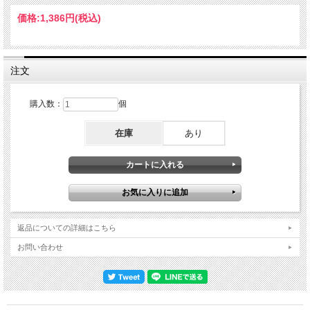
倒的パフォーマンスがここに。Recorded at Victoria Palace Theatre, London, UK
August 8th 1976 : Audience Recording 1. SPIDER 2. HANG UP YOUR HANG UPS
価格:
1,386円
(税込)
3. GENTLE THOUGHTS 4. PEOPLE MUSIC 5. CHAMELEON Herbie Hancock -
keyboards / Bennie Maupin - saxophone / Wah-Wah Watson - guitar / Paul Jackson
- electric bass / James Levi - drums
注文
購入数：
個
在庫
あり
返品についての詳細はこちら
お問い合わせ