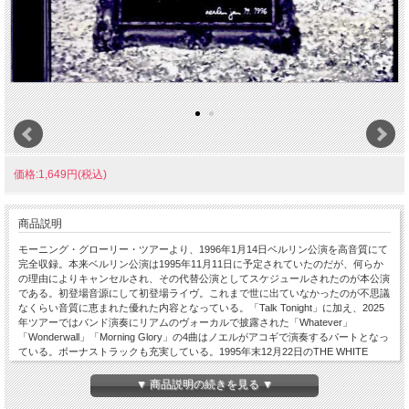
価格:1,649円(税込)
商品説明
モーニング・グローリー・ツアーより、1996年1月14日ベルリン公演を高音質にて
完全収録。本来ベルリン公演は1995年11月11日に予定されていたのだが、何らか
の理由によりキャンセルされ、その代替公演としてスケジュールされたのが本公演
である。初登場音源にして初登場ライヴ。これまで世に出ていなかったのが不思議
なくらい音質に恵まれた優れた内容となっている。「Talk Tonight」に加え、2025
年ツアーではバンド演奏にリアムのヴォーカルで披露された「Whatever」
「Wonderwall」「Morning Glory」の4曲はノエルがアコギで演奏するパートとなっ
ている。ボーナストラックも充実している。1995年末12月22日のTHE WHITE
ROOMは定番であろう。年始早々の1996年1月8日HOTEL BABYLONはアコーステ
ィックによるノエル単独の演奏である。1996年2月9日RADIO DEEJAYは、これま
▼ 商品説明の続きを見る ▼
で「Wonderwall」と「Cast No Shadow」の2曲を収録したタイトルは数あれど、