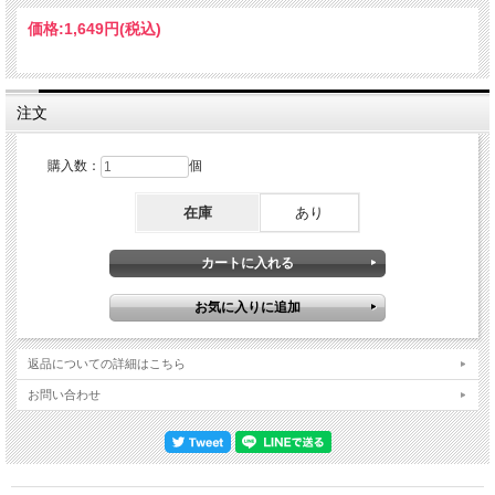
「Live Forever」を加えた3曲を収録しているのは本作が初めてである。最後の
1996年2月21日TOP OF THE POPSは残念ながらマイミングであるが、「Cum On
価格:
1,649円
(税込)
Feel The Noize」を含め雰囲気なりとも楽しんで頂けたらと思う。モーニング・グ
ローリー・ツアーより、初登場音源にして初登場ライヴである1996年1月14日ベル
リン公演を、これまで世に出ていなかったのが不思議なくらい高音質で完全収録。
ボーナストラックも充実しており、この時期のオアシスの勢いを存分に感じる事が
出来る。DISC ONE HUXLEYS NEUE WELT, BERLIN GERMANY January 14, 1996
注文
01. 6 A.M. Jullandar Shere 02. The Swamp Song 03. Acquiesce 04. Supersonic 05.
Hello 06. Some Might Say 07. Roll With It 08. Shakermaker 09. Cigarettes & Alcohol
10. Champagne Supernova 11. Whatever - Octopus's Garden 12. Wonderwall 13.
購入数：
個
Talk Tonight 14. Morning Glory DISC TWO 01. Don't Look Back In Anger 02. Live
Forever 03. I Am The Walrus THE WHITE ROOM December 22, 1995 04. Round
在庫
あり
Are Way - Up In The Sky 05. Some Might Say 06. Don't Look Back In Anger 07.
Wonderwall 08. Roll With It HOTEL BABYLON January 8, 1996 09. Don't Look Back
In Anger RADIO DEEJAY ACOUSTIC SESSION February 9, 1996 10. Wonderwall
11. Cast No Shadow 12. Live Forever TOP OF THE POPS February 21, 1996 13.
introduction - Hello 14. Don't Look Back In Anger 15. Cum On Feel The Noize
返品についての詳細はこちら
お問い合わせ