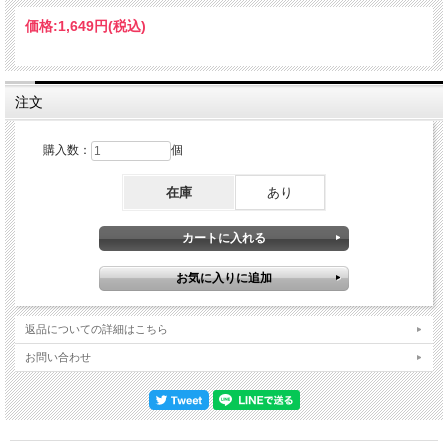
もズレていたピッチももちろん正常に収録されています。本作で使用したマスター
では"TV Eye"のイントロとラストの"Search And Destroy"のエンディング部に数秒
価格:
1,649円
(税込)
の欠落があり、そこは別マスターから補填されています。また、マスターに起因す
る定位のズレは丁寧に補正されており、高域寄りの音像はリマスタリングによりバ
ランスの良いサウンドにアップグレードされています。ストゥージズナンバー"I
Got A Right"、"Gimme Danger"と悶絶必至のオープニングから当時の新作『Blah
Blah Blah』からスティーヴ・ジョーンズとの共作"Fire Girl"、"Cry For
注文
Love"、"Winners And Losers"を含む６曲をフィーチャーしたセットリストで、宙
を飛び交うように響き渡るシーマス・ビーゲンのキーボードをフィーチャーしタイ
トな演奏を聴かせる最強のパフォーマンス！Volkshaus,Zurich,Switzerland
購入数：
個
December 12,1986 (Disc 1) 01.I Got A Right 02.Gimme Danger 03.Some Weird Sin
04.Real Wild Child 05.Sister Midnight 06.Blah Blah Blah 07.Nightclubbing 08.Fire Girl
在庫
あり
09.Five Foot One 10.Shades 11.Loose (Disc 2) 01.TV Eye 02.Down On The Street
03.China Girl 04.The Passenger 05.Winners And Losers 06.Lust For Life 07.Raw
Power 08.Cry For Love 09.Search And Destroy Iggy Pop: Vocals Kevin Armstrong:
Guitar Seamus Beaghen: Keyboards, Guitar Phil Butcher: Bass Gavin Harrison:
Drums
返品についての詳細はこちら
お問い合わせ