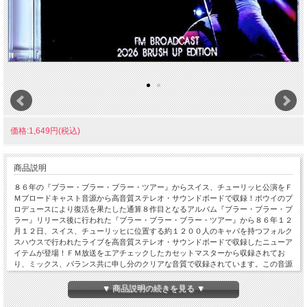
価格:1,649円(税込)
商品説明
８６年の『ブラー・ブラー・ブラー・ツアー』からスイス、チューリッヒ公演をＦ
Ｍブロードキャスト音源から高音質ステレオ・サウンドボードで収録！ボウイのプ
ロデュースにより復活を果たした通算８作目となるアルバム『ブラー・ブラー・ブ
ラー』リリース後に行われた『ブラー・ブラー・ブラー・ツアー』から８６年１２
月１２日、スイス、チューリッヒに位置する約１２００人のキャパを持つフォルク
スハウスで行われたライブを高音質ステレオ・サウンドボードで収録したニューア
イテムが登場！ＦＭ放送をエアチェックしたカセットマスターから収録されてお
り、ミックス、バランス共に申し分のクリアな音質で収録されています。この音源
は古くからスウィンギンピッグの『Real Wild Child』をはじめ多くのブートが流通
していましたが、本作で使用しているマスターはそれらとは違う、よりクリアな音
▼ 商品説明の続きを見る ▼
質でエアチェックしたカセットをマスターに使用しており、『Real Wild Child』で