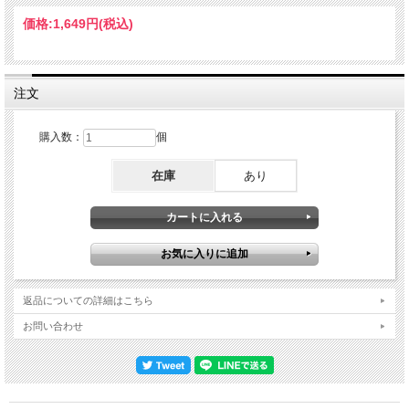
圏の一部）で数年暮らしたこと、母親や友人、家族が観客席にいることもＭＣで語
っています。またミュージカル『アニー』の"Hang On To Tomorrow"を意外なアレ
価格:
1,649円
(税込)
ンジで披露、当時この曲が彼女の母親のお気に入りの一つだったと言われていま
す。シングルカットされた"Frederick"、"Dancing Barefoot"を含め前作を上回るヒ
ットとなった当時の新作『WAVE』からのナンバーをフィーチャーしたセットリス
トで、シングルのカップリングナンバーでアルバム未収録のマンフレッドマンのカ
バー"5-4-3-2-1"、ロネッツの名曲カバー"Be My Baby"などレアなカバーを含め極上
注文
パフォーマンスを高音質でたっぷり堪能できます！WIOQ-FM Broadcast / The
Tower Theater,Upper Darby,Pennsylvania,USA May 13,1979 (Disc 1) 01.Set Me
Free 02.Till Victory 03.So You Wanna Be A Rock n' Roll Star 04.Mr. Tambourine Man
購入数：
個
(Lenny Kaye on vocals) 05.Citizen Ship 06.You Gotta Live 07.Redondo Beach
08.Poppies 09.Crowd 10.Hang On To Tomorrow 11.Jailhouse Rock 12.25th Floor
在庫
あり
13.Kimberly 14.5.4.3.2.1. (Disc 2) 01.Be My Baby 02.Secret Agent Man 03.Revenge
04.Dancing Barefoot 05.Because The Night 06.Frederick 07.Seven Ways Of Going
08.Jesus Loves Me 09.Gloria 10.Pumping (My Heart) 11.My Generation Patti Smith
- vocals, guitar Lenny Kaye - guitar, bass, vocals Ivan Kral - guitar, bass, vocals Jay
Dee Daugherty - drums Richard Sohl - keyboards
返品についての詳細はこちら
お問い合わせ