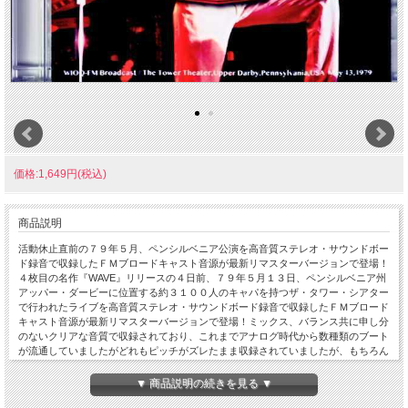
価格:1,649円(税込)
商品説明
活動休止直前の７９年５月、ペンシルベニア公演を高音質ステレオ・サウンドボー
ド録音で収録したＦＭブロードキャスト音源が最新リマスターバージョンで登場！
４枚目の名作『WAVE』リリースの４日前、７９年５月１３日、ペンシルベニア州
アッパー・ダービーに位置する約３１００人のキャパを持つザ・タワー・シアター
で行われたライブを高音質ステレオ・サウンドボード録音で収録したＦＭブロード
キャスト音源が最新リマスターバージョンで登場！ミックス、バランス共に申し分
のないクリアな音質で収録されており、これまでアナログ時代から数種類のブート
が流通していましたがどれもピッチがズレたまま収録されていましたが、もちろん
本作ではマスターに起因するピッチのズレ、曲によってズレていた定位と合わせて
丁寧に補正されています。休憩を挟んで2部構成によるロングセットとなったこの
▼ 商品説明の続きを見る ▼
日は、幼少期にフィラデルフィア（アッパー・ダービーはフィラデルフィア大都市