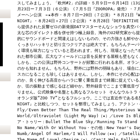
スしてみましょう。「欧州#2」の詳細・５月９日ー６月14日（13公演
月23日ー７月３日（６公演）《７月５日『ZOOROPA』発売》・７
メーヘン公演 ←★本作・８月７日ー20日（７公演）＊８月21日『WEMBLE
NIGHT』・８月24日＋27日（２公演）＊８月28日『DEFINITIVE D
ら提供された反響ゼロの新発掘DATマスターそんなショウを真空
太な芯のダイレクト感を併せ持つ極上録音。海外のU2研究家から
的にサウンドボードと間違えはしないものの、その力強さも鮮やか
くっきりハッキリと切り立つクリアさは絶大です。もちろんテーパ
く環境も味方になっていると思われます。何しろ、現場となった"
れた都市公園。広大なフィールドには音を反射する屋根も壁もなく
しかも、この公演は野外コンサートが頻繁に行われる名所。オラン
のかも知れません。もちろん、野外には野外の弱味もあり、場合に
スカになることも珍しくはありません。しかし、本作にその心配は
のか、良く伸びる高音からハラに響く重低音まで綺麗に捉えている
か、弦の振動まで感じるほど細やか。野外録音でここまで重低音ヴ
りません。公式映像や名盤とも異なるフルセット そんなウルトラ
オランダ版“ZOO TV”となるフルショウ。ここでは直近作である名盤『WEM
NIGHT』と比較しつつ、セットを整理してみましょう。アクトン・ベイ
Fly／Even Better Than The Real Thing／Mysterious 
World／Ultraviolet (Light My Way)（★）／Love I
ア・トゥリー：Bullet The Blue Sky／Running To Stand S
No Name／With Or Without You・その他：New Year's Da
Numb／Angel Of Harlem／I Will Follow（★★）／Satell
The Name Of Love)／Desire（★）／Can't Help Falli