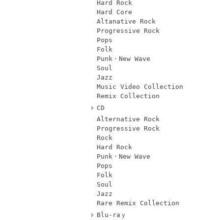
Hard Rock
Hard Core
Altanative Rock
Progressive Rock
Pops
Folk
Punk・New Wave
Soul
Jazz
Music Video Collection
Remix Collection
CD
Alternative Rock
Progressive Rock
Rock
Hard Rock
Punk・New Wave
Pops
Folk
Soul
Jazz
Rare Remix Collection
Blu-raｙ