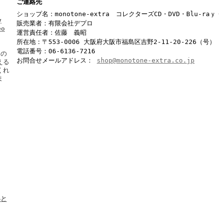
ご連絡先
ショップ名：monotone-extra コレクターズCD・DVD・Blu-r
y
販売業者：有限会社デプロ
eo
運営責任者：佐藤 義昭
所在地：〒553-0006 大阪府大阪市福島区吉野2-11-20-226（号）
電話番号：06-6136-7216
ーの
お問合せメールアドレス：
shop@monotone-extra.co.jp
える
くれ
ま
いと