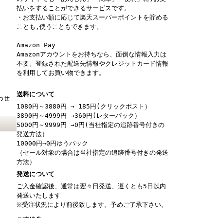
払いをすることができるサービスです。
・お支払い額に応じて楽天スーパーポイントを貯める
ことも,使うこともできます。
Amazon Pay
Amazonアカウントをお持ちなら、面倒な情報入力は
不要。登録された配送先情報やクレジットカード情報
を利用してお買い物できます。
送料について
わせ
1080円～3880円 → 185円(クリックポスト）
3890円～4999円 →360円(レターパック）
5000円～9999円 →0円(当社指定の追跡番号付きの
発送方法）
10000円→0円ゆうパック
（セール対象の場合は当社指定の追跡番号付きの発送
方法）
発送について
ご入金確認後、通常は翌々日発送、遅くとも5日以内
発送いたします
※受注状況により前後致します。予めご了承下さい。