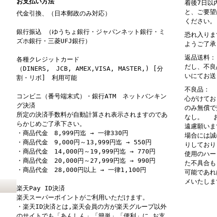
お支払い方法
着後7日以
と、ご要望
代金引換、（日本郵政のみ対応）
ください。
銀行振込 （ゆうちょ銀行・ジャパンネット銀行・ミ
恐れ入りま
ズホ銀行・三菱UFJ銀行）
ようご了承
返品送料：
各種クレジットカード
だし、不良
（DINERS, JCB, AMEX,VISA, MASTER,) [分
いにてお送
割・リボ] 利用可能
不良品： 
コンビニ（番号端末式）・銀行ATM ネットバンキン
心がけてお
グ決済
のみ無償で
所定の決済手数料が自動計算され表示されますのであ
なし。 お
らかじめご了承下さい。
遠慮願いま
・商品代金 8,999円迄 → 一律330円
場合には誠
・商品代金 9,000円～13,999円迄 → 550円
りしており
・商品代金 14,000円～19,999円迄 → 770円
使用のハー
・商品代金 20,000円～27,999円迄 → 990円
た不具合も
・商品代金 28,000円以上 → 一律1,100円
可能であれ
メいたしま
楽天Pay ID決済
楽天スーパーポイントがご利用いただけます。
・楽天ID決済とは,楽天会員の方が楽天グループ以外
のサイトでも「あんしん」「簡単」「便利」に,お支