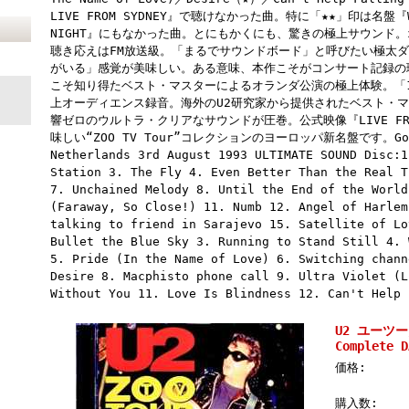
LIVE FROM SYDNEY』で聴けなかった曲。特に「★★」印は名盤『WEMB
NIGHT』にもなかった曲。とにもかくにも、驚きの極上サウンド
聴き応えはFM放送級。「まるでサウンドボード」と呼びたい極太ダ
がいる」感覚が美味しい。ある意味、本作こそがコンサート記録の
こそ知り得たベスト・マスターによるオランダ公演の極上体験。「1
上オーディエンス録音。海外のU2研究家から提供されたベスト・
響ゼロのウルトラ・クリアなサウンドが圧巻。公式映像『LIVE FRO
味しい“ZOO TV Tour”コレクションのヨーロッパ新名盤です。Goffe
Netherlands 3rd August 1993 ULTIMATE SOUND Disc:1
Station 3. The Fly 4. Even Better Than the Real T
7. Unchained Melody 8. Until the End of the World
(Faraway, So Close!) 11. Numb 12. Angel of Harlem
talking to friend in Sarajevo 15. Satellite of Lo
Bullet the Blue Sky 3. Running to Stand Still 4. 
5. Pride (In the Name of Love) 6. Switching chann
Desire 8. Macphisto phone call 9. Ultra Violet (L
Without You 11. Love Is Blindness 12. Can't Help 
U2 ユーツー/N
Complete D
価格:
購入数: