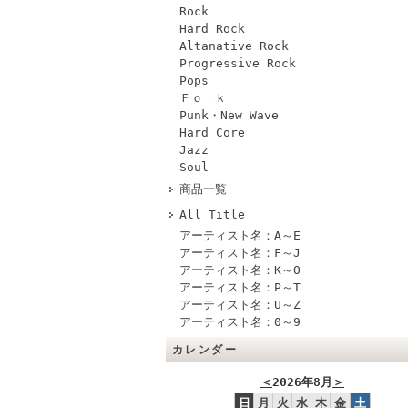
Rock
Hard Rock
Altanative Rock
Progressive Rock
Pops
Ｆｏｌｋ
Punk・New Wave
Hard Core
Jazz
Soul
商品一覧
All Title
アーティスト名：A～E
アーティスト名：F～J
アーティスト名：K～O
アーティスト名：P～T
アーティスト名：U～Z
アーティスト名：0～9
カレンダー
＜
2026年8月
＞
日
月
火
水
木
金
土