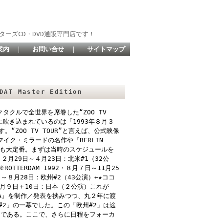
ターズCD・DVD通販専門店です！
案内
｜
お問い合せ
｜
サイトマップ
DAT Master Edition
ペクタクルで全世界を席巻した“ZOO TV
に吹き込まれているのは「1993年８月３
ZOO TV TOUR”と言えば、公式映像
く、マイク・ミラードの名作や『BERLIN
』などの名盤も大定番。まずは当時のスケジュールを
月29日～４月23日：北米#1（32公
TTERDAM 1992・８月７日～11月25
９日～８月28日：欧州#2（43公演）←★ココ
2月９日＋10日：日本（２公演）これが
OPA』を制作／発表を挟みつつ、丸２年に渡
2」の一幕でした。この「欧州#2」は途
産期である。ここで、さらに日程をフォーカ