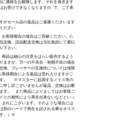
内に連絡をお願致します。それを過ぎます
はお受けできなくなりますの で、ご了承
すがセール品の返品はご遠慮くださいます
ください
 お客様都合の場合はご容赦ください。た
品交換、誤品配送交換は当社負担にて着払
り下さい。
商品は細心の注意をはらい販売するよう
りますが、万一の不具合・初期不良の場合
交換、プレーヤーの互換性については保障
客様都合による返品は恐れ入りますがご
す。 ※マスターに起因するノイズ等の
に申し訳ございませんが返品、交換はお断
ます。 また商品によりましてはお客様ご
ドとの相性により再生出来ないなどといっ
 まれにございます。そのような場合には
ば別のハードで再生を試される事をオスス
す。）※