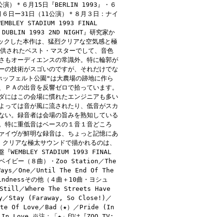
）＊６月15日『BERLIN 1993』・６
月６日ー31日（11公演）＊８月３日：ナイ
Y STADIUM 1993 FINAL
UBLIN 1993 2ND NIGHT』研究家か
パックした本作は、猛烈クリアな空気感と極
提供されたベスト・マスターでして、音色
さもオーディエンスの常識外。特に輪郭が
ーの技術がスゴいのですが、それだけでな
ホッフェルト公園"は大農場の跡地に作ら
、ＰＡの出音を反響ゼロで拾っています。
ダにはこの会場に慣れたエンジニアも多い
よっては音が風に流されたり、低音がスカ
ない。録音者は会場の旨みを熟知している
。特に重低音はベースの１音１音どころ
ァイヴが鮮明な録音は、ちょっと記憶にあ
・クリアな極太サウンドで描かれるのは、
BLEY STADIUM 1993 FINAL
ビー（８曲）・Zoo Station／The
Ways／One／Until The End Of The
s Blindnessその他（４曲＋10曲・ヨシュ
till／Where The Streets Have
y／Stay (Faraway, So Close!)／
ite Of Love／Bad（★）／Pride (In
ng In Love ※注：「★」印は『ZOO TV: