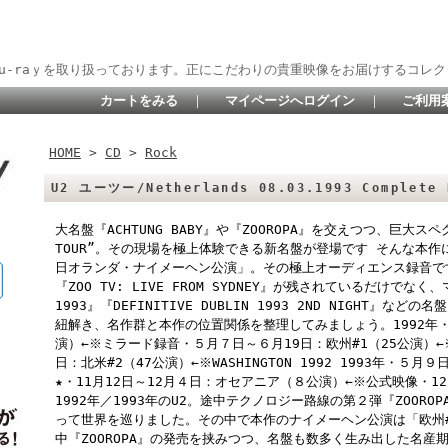
lu-raｙを取り扱っております。正にこだわりの貴重映像をお届けするコレク
カートをみる
｜
マイページへログイン
｜
ご利用
HOME
>
CD
>
Rock
U2 ユーツー/Netherlands 08.03.1993 Complete 
大名盤『ACHTUNG BABY』や『ZOOROPA』を交えつつ、巨大ス
TOUR”。その現場を極上体験できる新名盤が登場です そんな本作
日オランダ・ナイメーヘン公演」。その極上オーディエンス録音です。“
『ZOO TV: LIVE FROM SYDNEY』が残されているだけでな
1993』『DEFINITIVE DUBLIN 1993 2ND NIGHT
紐解き、名作群と本作の位置関係を整理してみましょう。1992年・２
演）←※ミラード録音・５月７日～６月19日：欧州#1（25公演）←※RO
日：北米#2（47公演）←※WASHINGTON 1992 1993年・５月
★・11月12日～12月４日：オセアニア（８公演）←※公式映像・1
1992年／1993年のU2。途中テクノロジー路線の第２弾『ZOOR
って世界を巡りました。その中で本作のナイメーヘン公演は「欧州#
中『ZOOROPA』の発売を挟みつつ、名盤も数多く生み出した名