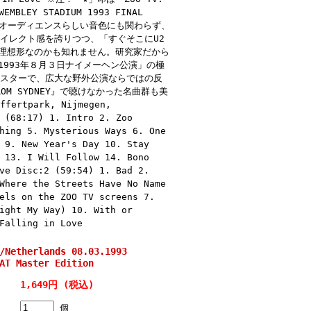
LEY STADIUM 1993 FINAL
。オーディエンスらしい音色にも関わらず、
イレクト感を誇りつつ、「すぐそこにU2
理想形なのかも知れません。研究家だから
993年８月３日ナイメーヘン公演」の極
マスターで、広大な野外公演ならではの反
M SYDNEY』で聴けなかった名曲群も美
rtpark, Nijmegen,
 (68:17) 1. Intro 2. Zoo
hing 5. Mysterious Ways 6. One
 9. New Year's Day 10. Stay
 13. I Will Follow 14. Bono
ve Disc:2 (59:54) 1. Bad 2.
Where the Streets Have No Name
els on the ZOO TV screens 7.
ight My Way) 10. With or
Falling in Love
etherlands 08.03.1993
AT Master Edition
1,649円 (税込)
個