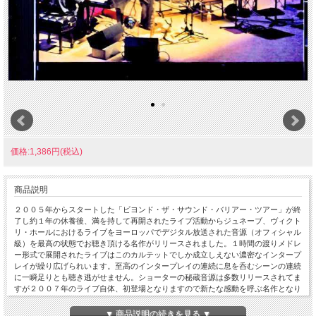
価格:1,386円(税込)
商品説明
２００５年からスタートした「ビヨンド・ザ・サウンド・バリアー・ツアー」が終
了し約１年の休養後、満を持して再開されたライブ活動からジュネーブ、ヴィクト
リ・ホールにおけるライブをヨーロッパでデジタル放送された音源（オフィシャル
級）を最高の状態でお聴き頂ける名作がリリースされました。１時間の渡りメドレ
ー形式で展開されたライブはこのカルテットでしか成立しえない濃密なインタープ
レイが繰り広げられいます。至高のインタープレイの連続に息を呑むシーンの連続
に一瞬足りとも聴き逃がせません。ショーターの秘蔵音源は多数リリースされてま
すが２００７年のライブ自体、初登場となりますので新たな感動を呼ぶ名作となり
ます。Live At Victoria Hall, Geneve, Switzerland April 27th, 2007 1.Zero Gravity /
She Moves Throught The Fair(37:28) 2.Amilin' Through / Go(12:16) 3.Deep Night /
▼ 商品説明の続きを見る ▼