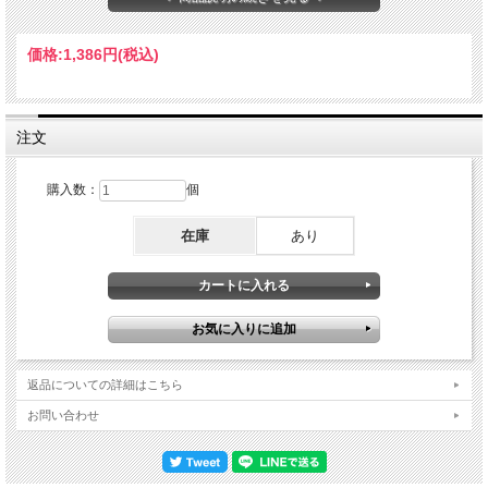
On Wings Of Song / Over Shadow Hill Way(22:14) Wayne Shorter(ss, ts) Danilo
Perez(p) John Patitucci(b) Brian Blade(dr)
価格:
1,386円
(税込)
注文
購入数：
個
在庫
あり
返品についての詳細はこちら
お問い合わせ