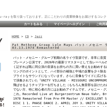
lu-raｙを取り扱っております。正にこだわりの貴重映像をお届けするコレク
カートをみる
｜
マイページへログイン
｜
ご利用
HOME
>
CD
>
Jazz
Pat Metheny Group Lyle Mays パット・メセニー 
03.13.1978 Remastered
パット・メセニー・グループ初期の名ライヴ音源です。非常に音質
ブレーメン公演です。2026年の最新リマスターとして当レーベル
く記すれば既に同公演の音源をお持ちの方に買い替えをお勧めする
リングのポイントとして、ハイ部分の補強と中域の反響を少々除去
ブライトなサウンドになっています。さらに音像をワイドに広げる
で演奏されていた『UNITY VILLAGE - MISSOURI UNCOMPRO
飛ばせるようチャプターを打ちました（もちろん無音部を設けたわ
でない方、特に初心者の方にはお勧めアイテムです。メセニー・グ
これ。Recorded Live at Burgerzentrum Neue Vahr, Br
1978 Remastered from Pre-FM Master // EXCELLENT S
DISC 1 1. PHASE DANCE 2. APRIL JOY 3. UNITY VILLA