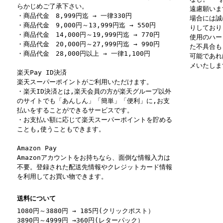
らかじめご了承下さい。
遠慮願いま
・商品代金 8,999円迄 → 一律330円
場合には誠
・商品代金 9,000円～13,999円迄 → 550円
りしており
・商品代金 14,000円～19,999円迄 → 770円
使用のハー
・商品代金 20,000円～27,999円迄 → 990円
た不具合も
・商品代金 28,000円以上 → 一律1,100円
可能であれ
メいたしま
楽天Pay ID決済
楽天スーパーポイントがご利用いただけます。
・楽天ID決済とは,楽天会員の方が楽天グループ以外
のサイトでも「あんしん」「簡単」「便利」に,お支
払いをすることができるサービスです。
・お支払い額に応じて楽天スーパーポイントを貯める
ことも,使うこともできます。
Amazon Pay
Amazonアカウントをお持ちなら、面倒な情報入力は
不要。登録された配送先情報やクレジットカード情報
を利用してお買い物できます。
送料について
1080円～3880円 → 185円(クリックポスト）
3890円～4999円 →360円(レターパック）