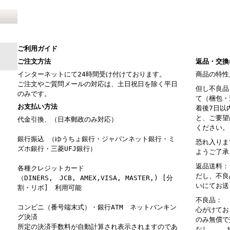
ご利用ガイド
ご注文方法
返品・交換
インターネットにて24時間受け付けております。
商品の特性
ご注文やご質問メールの対応は、土日祝日を除く平日
但し不良品
のみです。
て（梱包・
お支払い方法
着後7日以
と、ご要望
代金引換、（日本郵政のみ対応）
ください。
銀行振込 （ゆうちょ銀行・ジャパンネット銀行・ミ
恐れ入りま
ズホ銀行・三菱UFJ銀行）
ようご了承
返品送料：
各種クレジットカード
だし、不良
（DINERS, JCB, AMEX,VISA, MASTER,) [分
いにてお送
割・リボ] 利用可能
不良品： 
コンビニ（番号端末式）・銀行ATM ネットバンキン
心がけてお
グ決済
のみ無償で
所定の決済手数料が自動計算され表示されますのであ
なし。 お