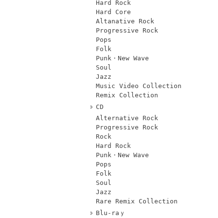
Hard Rock
Hard Core
Altanative Rock
Progressive Rock
Pops
Folk
Punk・New Wave
Soul
Jazz
Music Video Collection
Remix Collection
CD
Alternative Rock
Progressive Rock
Rock
Hard Rock
Punk・New Wave
Pops
Folk
Soul
Jazz
Rare Remix Collection
Blu-raｙ