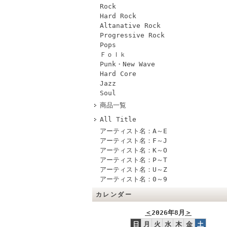
Rock
Hard Rock
Altanative Rock
Progressive Rock
Pops
Ｆｏｌｋ
Punk・New Wave
Hard Core
Jazz
Soul
商品一覧
All Title
アーティスト名：A～E
アーティスト名：F～J
アーティスト名：K～O
アーティスト名：P～T
アーティスト名：U～Z
アーティスト名：0～9
カレンダー
＜
2026年8月
＞
日
月
火
水
木
金
土