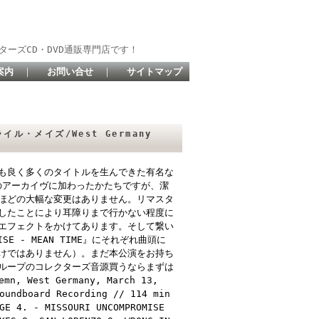
ターズCD・DVD通販専門店です！
案内
｜
お問い合せ
｜
サイトマップ
ライル・メイズ/West Germany
も良く多くのタイトルを生んできた有名な
のアーカイヴに加わったかたちですが、潔
ほどの大幅な変更はありません。リマスタ
したことにより耳障りまで行かない程度に
エフェクトをかけてあります。そして繋い
MISE - MEAN TIME』にそれぞれ曲頭に
けではありません）。まだ本公演をお持ち
ループのコレクターズ音源買うならまずは
emn, West Germany, March 13,
oundboard Recording // 114 min
GE 4. - MISSOURI UNCOMPROMISE