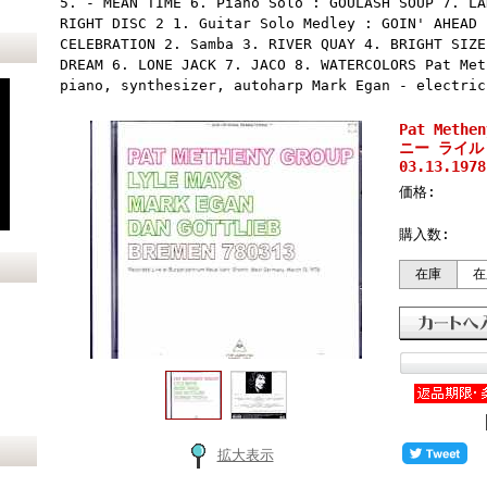
5. - MEAN TIME 6. Piano Solo : GOULASH SOUP 7. LA
RIGHT DISC 2 1. Guitar Solo Medley : GOIN' AHEAD 
CELEBRATION 2. Samba 3. RIVER QUAY 4. BRIGHT SIZE
DREAM 6. LONE JACK 7. JACO 8. WATERCOLORS Pat Met
piano, synthesizer, autoharp Mark Egan - electric
Pat Meth
ニー ライル・
03.13.1978
価格:
購入数:
在庫
在
拡大表示