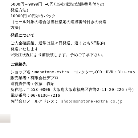
5000円～9999円 →0円(当社指定の追跡番号付きの
発送方法）
10000円→0円ゆうパック
（セール対象の場合は当社指定の追跡番号付きの発送
方法）
発送について
ご入金確認後、通常は翌々日発送、遅くとも5日以内
発送いたします
※受注状況により前後致します。予めご了承下さい。
ご連絡先
ショップ名：monotone-extra コレクターズCD・DVD・Blu-r
販売業者：有限会社デプロ
運営責任者：佐藤 義昭
所在地：〒553-0006 大阪府大阪市福島区吉野2-11-20-226（号）
電話番号：06-6136-7216
お問合せメールアドレス：
shop@monotone-extra.co.jp